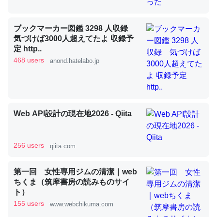
ブックマーカー図鑑 3298 人収録
昆虫ってカルシウム少ないのか。知らんかった。調べたら
気づけば3000人超えてたよ 収録予
コオロギのカルシウム分はエビの600分の1程度。
定 http..
─ニュース :: 【研究発表】昆虫学の大問題＝「昆虫はなぜ海にいな
468 users
anond.hatelabo.jp
いのか」に関する新仮説
Web API設計の現在地2026 - Qiita
論文では「淡水はカルシウムも酸素も不足してて両方に不
利だから両方が拮抗してるのでは」とあって面白い。海に
256 users
qiita.com
いる鋏角類（カブトガニ・ウミグモ）はカルシウムを使わ
ずキチンを強化してる筈だが、酵素が違うのか？
第一回 女性専用ジムの清潔｜web
─ニュース :: 【研究発表】昆虫学の大問題＝「昆虫はなぜ海にいな
ちくま（筑摩書房の読みものサイ
いのか」に関する新仮説
ト）
155 users
www.webchikuma.com