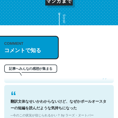
Scroll
COMMENT
これは名文。彼はとてもクレバーなんだろうなと凄く思
コメントで知る
う。英語少しでも読める人は原文もお勧め。自分はこの流
れ好き。Let’s Fucking Go. Then Covid hit. Shit.
─今のこの状況が信じられるかい？ by ラーズ・ヌートバー
記事へみんなの感想が集まる
翻訳文体なせいかわからないけど、なぜかポールオースタ
ーの短編を読んだような気持ちになった
─今のこの状況が信じられるかい？ by ラーズ・ヌートバー