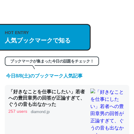
何気にChatGPTの仕組み、特に「トークン」について解
説してる記事が少ないので貴重な良記事。/続編来た
https://isobe324649.hatenablog.com/entry/2023/03/27
HOT ENTRY
/064121
人気ブックマークで知る
─GPTの仕組みと限界についての考察（１） - conceptualization
ブックマークが集まった今日の話題をチェック！
今日8/8(土)のブックマーク人気記事
これは良記事。32768トークンだと英語小説100ページ分
くらい。小説でいう「ずっと前の伏線」は回収されないけ
「好きなことを仕事にしたい」若者
への豊田章男の回答が正論すぎて、
ど、短期記憶というには多い分量。進化すればするほど分
ぐうの音も出なかった
かりやすく強くなりそう
257 users
diamond.jp
─GPTの仕組みと限界についての考察（１） - conceptualization