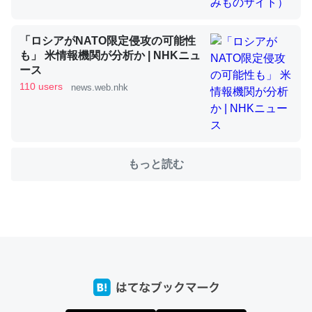
これを元に考えるとカルシウムを大量に使う脊椎動物と貝
「ロシアがNATO限定侵攻の可能性
も」 米情報機関が分析か | NHKニュ
類は苦労してるんだな…。腹足類だと殻を無くしてナメク
ース
ジになったり努力してるし。
110 users
news.web.nhk
─ニュース :: 【研究発表】昆虫学の大問題＝「昆虫はなぜ海にいな
いのか」に関する新仮説
もっと読む
ウチもEchoを実家に置いて４年。でたまに覗いてる。ぼ
ちぼちRingも置こうかと画策中。あと、Googleマップで
位置情報を共有してる。電池残量や充電中かが分かるので
これ見て生きてるなって分かる。
─たまにLINEするくらいだった遠方の父67歳と僕。ITツール導入で
コミュニケーションが劇的に変化した｜tayorini by LIFULL介護