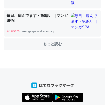
これを元に考えるとカルシウムを大量に使う脊椎動物と貝
毎日、病んでます・第8話 | マンガ
SPA!
類は苦労してるんだな…。腹足類だと殻を無くしてナメク
ジになったり努力してるし。
78 users
mangaspa.nikkan-spa.jp
─ニュース :: 【研究発表】昆虫学の大問題＝「昆虫はなぜ海にいな
いのか」に関する新仮説
もっと読む
ウチもEchoを実家に置いて４年。でたまに覗いてる。ぼ
ちぼちRingも置こうかと画策中。あと、Googleマップで
位置情報を共有してる。電池残量や充電中かが分かるので
これ見て生きてるなって分かる。
─たまにLINEするくらいだった遠方の父67歳と僕。ITツール導入で
コミュニケーションが劇的に変化した｜tayorini by LIFULL介護