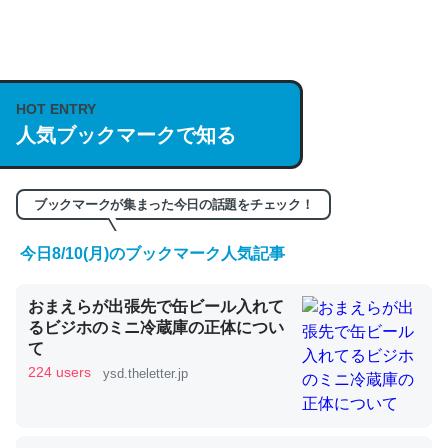
何気にChatGPTの仕組み、特に「トークン」について解
説してる記事が少ないので貴重な良記事。/続編来た
https://isobe324649.hatenablog.com/entry/2023/03/27
HOT ENTRY
人気ブックマークで知る
/064121
─GPTの仕組みと限界についての考察（１） - conceptualization
ブックマークが集まった今日の話題をチェック！
今日8/10(月)のブックマーク人気記事
これは良記事。32768トークンだと英語小説100ページ分
おまえらが出張先で缶ビール入れて
くらい。小説でいう「ずっと前の伏線」は回収されないけ
るビジホのミニ冷蔵庫の正体につい
ど、短期記憶というには多い分量。進化すればするほど分
て
かりやすく強くなりそう
224 users
ysd.theletter.jp
─GPTの仕組みと限界についての考察（１） - conceptualization