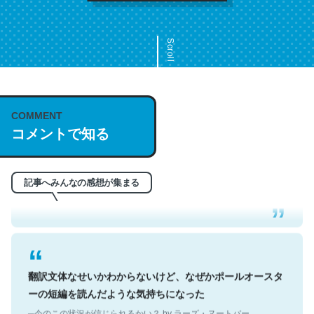
Scroll
COMMENT
これは名文。彼はとてもクレバーなんだろうなと凄く思
コメントで知る
う。英語少しでも読める人は原文もお勧め。自分はこの流
れ好き。Let’s Fucking Go. Then Covid hit. Shit.
─今のこの状況が信じられるかい？ by ラーズ・ヌートバー
記事へみんなの感想が集まる
翻訳文体なせいかわからないけど、なぜかポールオースタ
ーの短編を読んだような気持ちになった
─今のこの状況が信じられるかい？ by ラーズ・ヌートバー