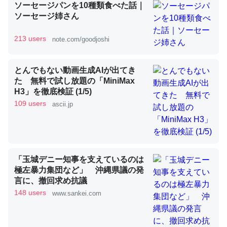
ソーセージパンを10種類食べた話｜
ソーセージ姉さん
昆虫ってカルシウム少ないのか。知らんかった。調べたら
213 users
note.com/goodjoshi
コオロギのカルシウム分はエビの600分の1程度。
─ニュース :: 【研究発表】昆虫学の大問題＝「昆虫はなぜ海にいな
とんでもない動画生成AIが出てき
いのか」に関する新仮説
た 無料で試し放題の「MiniMax
H3」を徹底検証 (1/5)
109 users
ascii.jp
論文では「淡水はカルシウムも酸素も不足してて両方に不
利だから両方が拮抗してるのでは」とあって面白い。海に
「玉城デニー知事を支えているのは
いる鋏角類（カブトガニ・ウミグモ）はカルシウムを使わ
極左暴力集団など」 沖縄県議の発
ずキチンを強化してる筈だが、酵素が違うのか？
言に、撤回求め抗議
─ニュース :: 【研究発表】昆虫学の大問題＝「昆虫はなぜ海にいな
148 users
www.sankei.com
いのか」に関する新仮説