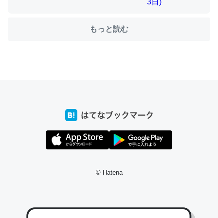
もっと読む
ちょうど同じ理由でEcho Show 8を設定中でした。Prime
とかSpotifyを支払う孝行もできる。一生で親と会える残
り時間を日数にすると1週間とかの人が多いそうだけど、
それを実質100倍以上に伸ばす効果があるはず……
─たまにLINEするくらいだった遠方の父67歳と僕。ITツール導入で
コミュニケーションが劇的に変化した｜tayorini by LIFULL介護
私も3年前ぐらいに祖母の家に設置した。ポケットWifiみ
© Hatena
たいなのでネット環境作ったけどAlexaしか使わないので
回線代ほとんどかからないですよ。参考：
https://toyoshi.hatenablog.com/entry/2019/05/15/1805
34