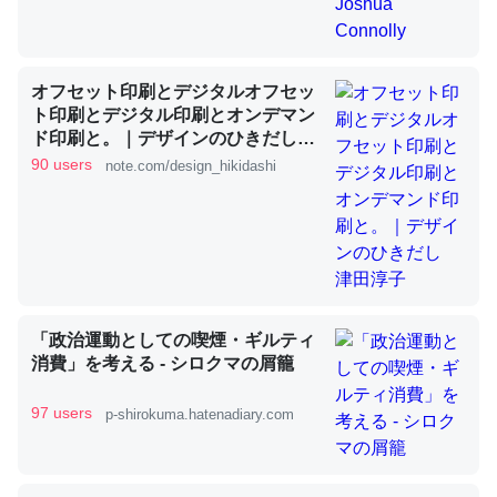
昆虫ってカルシウム少ないのか。知らんかった。調べたら
オフセット印刷とデジタルオフセッ
コオロギのカルシウム分はエビの600分の1程度。
ト印刷とデジタル印刷とオンデマン
ド印刷と。｜デザインのひきだし
─ニュース :: 【研究発表】昆虫学の大問題＝「昆虫はなぜ海にいな
いのか」に関する新仮説
津田淳子
90 users
note.com/design_hikidashi
論文では「淡水はカルシウムも酸素も不足してて両方に不
利だから両方が拮抗してるのでは」とあって面白い。海に
「政治運動としての喫煙・ギルティ
いる鋏角類（カブトガニ・ウミグモ）はカルシウムを使わ
消費」を考える - シロクマの屑籠
ずキチンを強化してる筈だが、酵素が違うのか？
─ニュース :: 【研究発表】昆虫学の大問題＝「昆虫はなぜ海にいな
97 users
p-shirokuma.hatenadiary.com
いのか」に関する新仮説