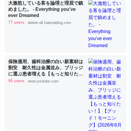
大激怒している客を論理と理屈で鎮
めました。 - Everything you've
ever Dreamed
これを元に考えるとカルシウムを大量に使う脊椎動物と貝
77 users
delete-all.hatenablog.com
類は苦労してるんだな…。腹足類だと殻を無くしてナメク
ジになったり努力してるし。
─ニュース :: 【研究発表】昆虫学の大問題＝「昆虫はなぜ海にいな
いのか」に関する新仮説
保険適用、歯科治療の白い新素材は
割安 耐久性は金属並み、ブリッジ
に選ぶ患者増える【もっと知りた
い！】【グッド！モーニング】
95 users
www.youtube.com
ウチもEchoを実家に置いて４年。でたまに覗いてる。ぼ
(2026年8月3日)
ちぼちRingも置こうかと画策中。あと、Googleマップで
位置情報を共有してる。電池残量や充電中かが分かるので
これ見て生きてるなって分かる。
─たまにLINEするくらいだった遠方の父67歳と僕。ITツール導入で
コミュニケーションが劇的に変化した｜tayorini by LIFULL介護