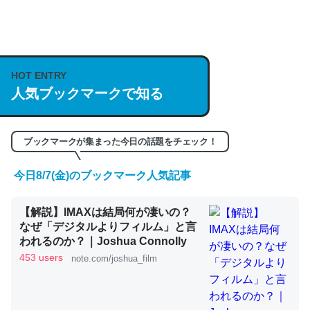
何気にChatGPTの仕組み、特に「トークン」について解
説してる記事が少ないので貴重な良記事。/続編来た
https://isobe324649.hatenablog.com/entry/2023/03/27
HOT ENTRY
/064121
人気ブックマークで知る
─GPTの仕組みと限界についての考察（１） - conceptualization
ブックマークが集まった今日の話題をチェック！
今日8/7(金)のブックマーク人気記事
これは良記事。32768トークンだと英語小説100ページ分
【解説】IMAXは結局何が凄いの？
くらい。小説でいう「ずっと前の伏線」は回収されないけ
なぜ「デジタルよりフィルム」と言
ど、短期記憶というには多い分量。進化すればするほど分
われるのか？｜Joshua Connolly
かりやすく強くなりそう
453 users
note.com/joshua_film
─GPTの仕組みと限界についての考察（１） - conceptualization