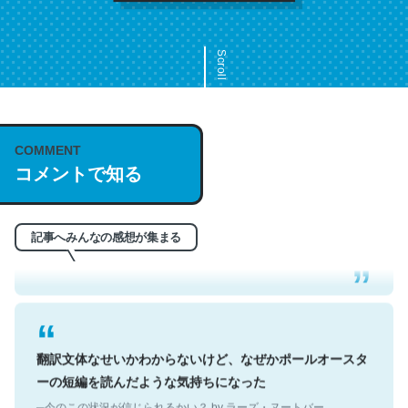
Scroll
COMMENT
これは名文。彼はとてもクレバーなんだろうなと凄く思
コメントで知る
う。英語少しでも読める人は原文もお勧め。自分はこの流
れ好き。Let’s Fucking Go. Then Covid hit. Shit.
─今のこの状況が信じられるかい？ by ラーズ・ヌートバー
記事へみんなの感想が集まる
翻訳文体なせいかわからないけど、なぜかポールオースタ
ーの短編を読んだような気持ちになった
─今のこの状況が信じられるかい？ by ラーズ・ヌートバー