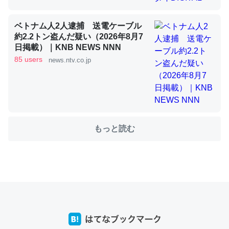
ベトナム人2人逮捕 送電ケーブル
これを元に考えるとカルシウムを大量に使う脊椎動物と貝
約2.2トン盗んだ疑い（2026年8月7
類は苦労してるんだな…。腹足類だと殻を無くしてナメク
日掲載）｜KNB NEWS NNN
ジになったり努力してるし。
85 users
news.ntv.co.jp
─ニュース :: 【研究発表】昆虫学の大問題＝「昆虫はなぜ海にいな
いのか」に関する新仮説
もっと読む
ウチもEchoを実家に置いて４年。でたまに覗いてる。ぼ
ちぼちRingも置こうかと画策中。あと、Googleマップで
位置情報を共有してる。電池残量や充電中かが分かるので
これ見て生きてるなって分かる。
─たまにLINEするくらいだった遠方の父67歳と僕。ITツール導入で
コミュニケーションが劇的に変化した｜tayorini by LIFULL介護