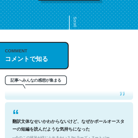
Scroll
COMMENT
これは名文。彼はとてもクレバーなんだろうなと凄く思
コメントで知る
う。英語少しでも読める人は原文もお勧め。自分はこの流
れ好き。Let’s Fucking Go. Then Covid hit. Shit.
─今のこの状況が信じられるかい？ by ラーズ・ヌートバー
記事へみんなの感想が集まる
翻訳文体なせいかわからないけど、なぜかポールオースタ
ーの短編を読んだような気持ちになった
─今のこの状況が信じられるかい？ by ラーズ・ヌートバー