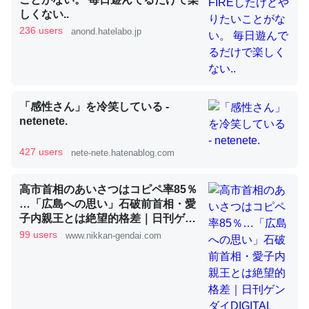
しくない..
236 users
anond.hatelabo.jp
昆虫ってカルシウム少ないのか。知らんかった。調べたら
コオロギのカルシウム分はエビの600分の1程度。
─ニュース :: 【研究発表】昆虫学の大問題＝「昆虫はなぜ海にいな
いのか」に関する新仮説
「感性さん」を冷笑している -
netenete.
427 users
nete-nete.hatenablog.com
論文では「淡水はカルシウムも酸素も不足してて両方に不
高市首相のあいさつはコピペ率85％
利だから両方が拮抗してるのでは」とあって面白い。海に
…「広島への思い」石破前首相・愛
子内親王とは絶望的格差｜日刊ゲン
いる鋏角類（カブトガニ・ウミグモ）はカルシウムを使わ
ダイDIGITAL
99 users
ずキチンを強化してる筈だが、酵素が違うのか？
www.nikkan-gendai.com
─ニュース :: 【研究発表】昆虫学の大問題＝「昆虫はなぜ海にいな
いのか」に関する新仮説