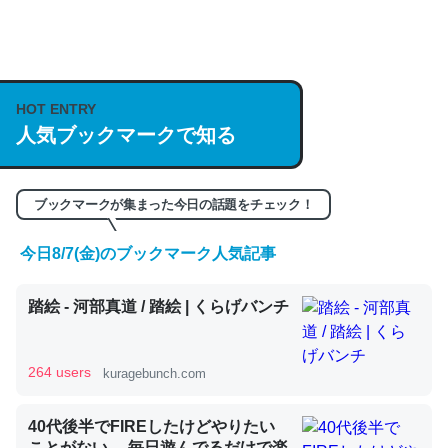
何気にChatGPTの仕組み、特に「トークン」について解
説してる記事が少ないので貴重な良記事。/続編来た
https://isobe324649.hatenablog.com/entry/2023/03/27
HOT ENTRY
/064121
人気ブックマークで知る
─GPTの仕組みと限界についての考察（１） - conceptualization
ブックマークが集まった今日の話題をチェック！
今日8/7(金)のブックマーク人気記事
これは良記事。32768トークンだと英語小説100ページ分
踏絵 - 河部真道 / 踏絵 | くらげバンチ
くらい。小説でいう「ずっと前の伏線」は回収されないけ
ど、短期記憶というには多い分量。進化すればするほど分
かりやすく強くなりそう
264 users
kuragebunch.com
─GPTの仕組みと限界についての考察（１） - conceptualization
40代後半でFIREしたけどやりたい
ことがない。 毎日遊んでるだけで楽