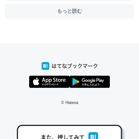
もっと読む
ちょうど同じ理由でEcho Show 8を設定中でした。Prime
とかSpotifyを支払う孝行もできる。一生で親と会える残
り時間を日数にすると1週間とかの人が多いそうだけど、
それを実質100倍以上に伸ばす効果があるはず……
─たまにLINEするくらいだった遠方の父67歳と僕。ITツール導入で
コミュニケーションが劇的に変化した｜tayorini by LIFULL介護
私も3年前ぐらいに祖母の家に設置した。ポケットWifiみ
© Hatena
たいなのでネット環境作ったけどAlexaしか使わないので
回線代ほとんどかからないですよ。参考：
https://toyoshi.hatenablog.com/entry/2019/05/15/1805
34
─たまにLINEするくらいだった遠方の父67歳と僕。ITツール導入で