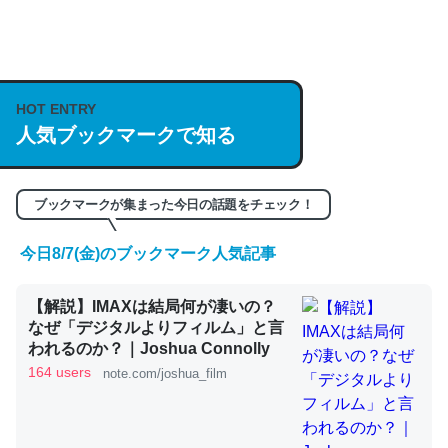
何気にChatGPTの仕組み、特に「トークン」について解
説してる記事が少ないので貴重な良記事。/続編来た
https://isobe324649.hatenablog.com/entry/2023/03/27
HOT ENTRY
/064121
人気ブックマークで知る
─GPTの仕組みと限界についての考察（１） - conceptualization
ブックマークが集まった今日の話題をチェック！
今日8/7(金)のブックマーク人気記事
これは良記事。32768トークンだと英語小説100ページ分
くらい。小説でいう「ずっと前の伏線」は回収されないけ
【解説】IMAXは結局何が凄いの？
ど、短期記憶というには多い分量。進化すればするほど分
なぜ「デジタルよりフィルム」と言
かりやすく強くなりそう
われるのか？｜Joshua Connolly
164 users
note.com/joshua_film
─GPTの仕組みと限界についての考察（１） - conceptualization