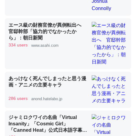
昆虫ってカルシウム少ないのか。知らんかった。調べたら
コオロギのカルシウム分はエビの600分の1程度。
エース級の財務官僚が異例転出へ
官邸幹部「協力的でなかったか
─ニュース :: 【研究発表】昆虫学の大問題＝「昆虫はなぜ海にいな
いのか」に関する新仮説
ら」：朝日新聞
334 users
www.asahi.com
論文では「淡水はカルシウムも酸素も不足してて両方に不
あっけなく死んでしまったと思う漫
利だから両方が拮抗してるのでは」とあって面白い。海に
画・アニメの主要キャラ
いる鋏角類（カブトガニ・ウミグモ）はカルシウムを使わ
286 users
anond.hatelabo.jp
ずキチンを強化してる筈だが、酵素が違うのか？
─ニュース :: 【研究発表】昆虫学の大問題＝「昆虫はなぜ海にいな
いのか」に関する新仮説
ジャミロクワイの名曲「Virtual
Insanity」「Cosmic Girl」
「Canned Heat」公式日本語字幕付