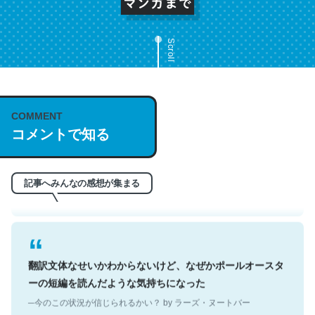
Scroll
これは名文。彼はとてもクレバーなんだろうなと凄く思
COMMENT
う。英語少しでも読める人は原文もお勧め。自分はこの流
コメントで知る
れ好き。Let’s Fucking Go. Then Covid hit. Shit.
─今のこの状況が信じられるかい？ by ラーズ・ヌートバー
記事へみんなの感想が集まる
翻訳文体なせいかわからないけど、なぜかポールオースタ
ーの短編を読んだような気持ちになった
─今のこの状況が信じられるかい？ by ラーズ・ヌートバー