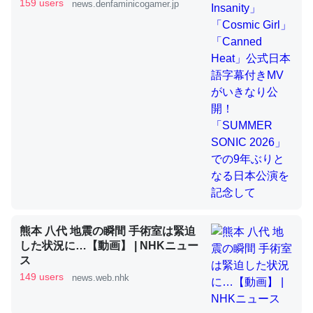
きMVがいきなり公開！「SUMMER
159 users
news.denfaminicogamer.jp
SONIC 2026」での9年ぶりとなる日
本公演を記念して
これを元に考えるとカルシウムを大量に使う脊椎動物と貝
類は苦労してるんだな…。腹足類だと殻を無くしてナメク
ジになったり努力してるし。
─ニュース :: 【研究発表】昆虫学の大問題＝「昆虫はなぜ海にいな
いのか」に関する新仮説
ウチもEchoを実家に置いて４年。でたまに覗いてる。ぼ
ちぼちRingも置こうかと画策中。あと、Googleマップで
位置情報を共有してる。電池残量や充電中かが分かるので
熊本 八代 地震の瞬間 手術室は緊迫
これ見て生きてるなって分かる。
した状況に…【動画】 | NHKニュー
ス
─たまにLINEするくらいだった遠方の父67歳と僕。ITツール導入で
コミュニケーションが劇的に変化した｜tayorini by LIFULL介護
149 users
news.web.nhk