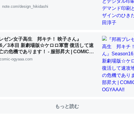
note.com/design_hikidashi
choを実家に置いて４年。でたまに覗いてる。ぼちぼちRingも置こう
、Googleマップで位置情報を共有してる。電池残量や充電中かが分か
きてるなって分かる。
レゼン女子高生 邦キチ！ 映子さん』
n16／3本目 新劇場版☆ケロロ軍曹 復活して速
INEするくらいだった遠方の父67歳と僕。ITツール導入でコミュニケーションが劇
ni by LIFULL介護
の危機であります！ - 服部昇大 | COMIC
!!
comic-ogyaaa.com
じ理由でEcho Show 8を設定中でした。PrimeとかSpotifyを支払
生で親と会える残り時間を日数にすると1週間とかの人が多いそうだけ
00倍以上に伸ばす効果があるはず……
もっと読む
INEするくらいだった遠方の父67歳と僕。ITツール導入でコミュニケーションが劇
ni by LIFULL介護