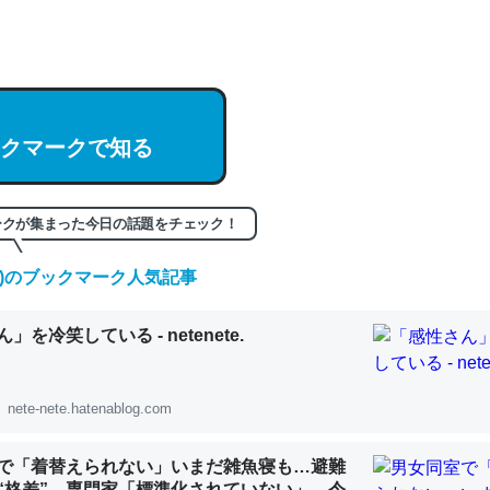
hatGPTの仕組み、特に「トークン」について解説してる記事が少ない
編来た https://isobe324649.hatenablog.com/entry/2023/03/27/
組みと限界についての考察（１） - conceptualization
クマークで知る
記事。32768トークンだと英語小説100ページ分くらい。小説でいう「
ークが集まった今日の話題をチェック！
は回収されないけど、短期記憶というには多い分量。進化すればするほ
くなりそう
(金)のブックマーク人気記事
組みと限界についての考察（１） - conceptualization
」を冷笑している - netenete.
nete-nete.hatenablog.com
カルシウム少ないのか。知らんかった。調べたらコオロギのカルシウム
で「着替えられない」いまだ雑魚寝も…避難
分の1程度。
“格差” 専門家「標準化されていない」 令