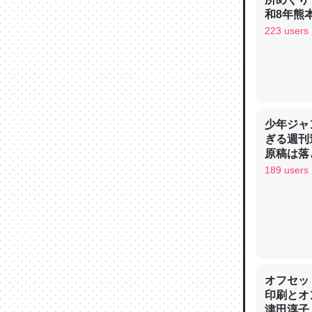
─ニュース
和8年熊
223 users
論文では
は」とあ
少年ジャ
チンを強
ぎる週刊
─ニュース
原稿は落
189 users
これを元
類だと殻
─ニュース
オフセッ
印刷とオ
津田淳子