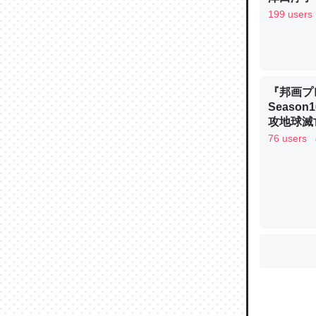
199 users
ウチもE
中。あと
れ見て生
『邦画プ
Seaso
─たまにL
た｜tayori
攻地球滅亡
OGYAAA
76 users
ちょうど同
きる。一
を実質1
─たまにL
た｜tayori