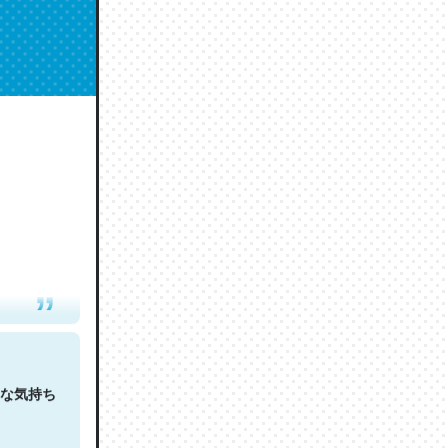
人は原文
な気持ち