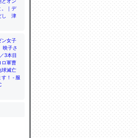
かと画策
るのでこ
的に変化し
う孝行もで
ど、それ
的に変化し