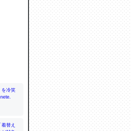
ので貴重
064121
ずっと前
ど分かり
分はエビ