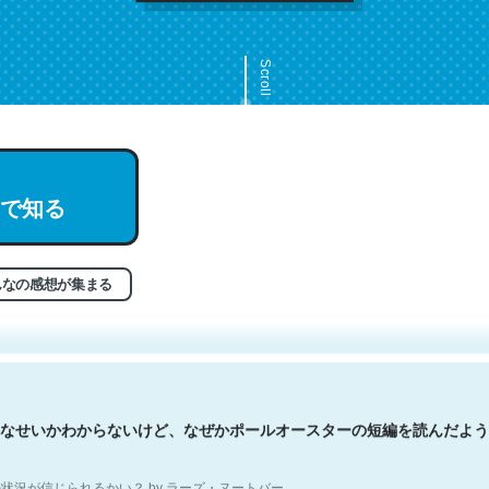
Scroll
で知る
文。彼はとてもクレバーなんだろうなと凄く思う。英語少しでも読める
分はこの流れ好き。Let’s Fucking Go. Then Covid hit. Shit.
状況が信じられるかい？ by ラーズ・ヌートバー
んなの感想が集まる
なせいかわからないけど、なぜかポールオースターの短編を読んだよう
状況が信じられるかい？ by ラーズ・ヌートバー