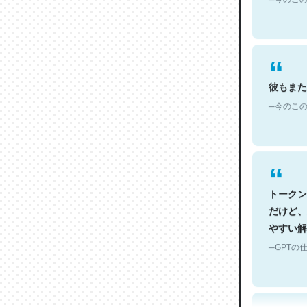
彼もまた
─今のこの
トークン
だけど、
やすい解
─GPTの仕