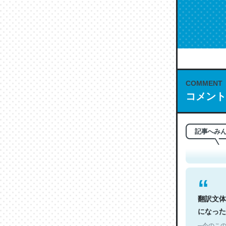
COMMENT
コメント
これは名
もお勧め。自
─今のこの
記事へみ
翻訳文体
になった
─今のこの