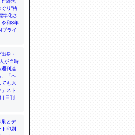
てるので
使わずキ
…。腹足