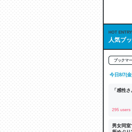
何気にC
な良記事。/続
─GPTの仕
HOT ENTRY
人気ブッ
これは良
ブックマ
の伏線」
やすく強
今日8/7
─GPTの仕
「感性さん
295 users
昆虫って
男女同室
の600
所めぐり