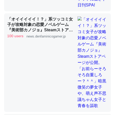
「オイイイイイ！？」系ツッコミ女
ちょうど同じ理由でEcho Show 8を設定中でした。Prime
子が攻略対象の恋愛ノベルゲーム
とかSpotifyを支払う孝行もできる。一生で親と会える残
『美術部カノジョ』Steamストアペ
り時間を日数にすると1週間とかの人が多いそうだけど、
ージが公開。「お前らーそろそろ自
100 users
news.denfaminicogamer.jp
それを実質100倍以上に伸ばす効果があるはず……
重しろー？＾＾」暗黒微笑の夢女子
や、萌え声不思議ちゃん女子と青春
─たまにLINEするくらいだった遠方の父67歳と僕。ITツール導入で
コミュニケーションが劇的に変化した｜tayorini by LIFULL介護
を謳歌
私も3年前ぐらいに祖母の家に設置した。ポケットWifiみ
たいなのでネット環境作ったけどAlexaしか使わないので
回線代ほとんどかからないですよ。参考：
https://toyoshi.hatenablog.com/entry/2019/05/15/1805
34