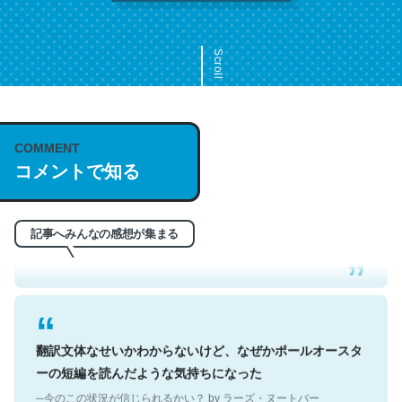
Scroll
COMMENT
これは名文。彼はとてもクレバーなんだろうなと凄く思
コメントで知る
う。英語少しでも読める人は原文もお勧め。自分はこの流
れ好き。Let’s Fucking Go. Then Covid hit. Shit.
─今のこの状況が信じられるかい？ by ラーズ・ヌートバー
記事へみんなの感想が集まる
翻訳文体なせいかわからないけど、なぜかポールオースタ
ーの短編を読んだような気持ちになった
─今のこの状況が信じられるかい？ by ラーズ・ヌートバー