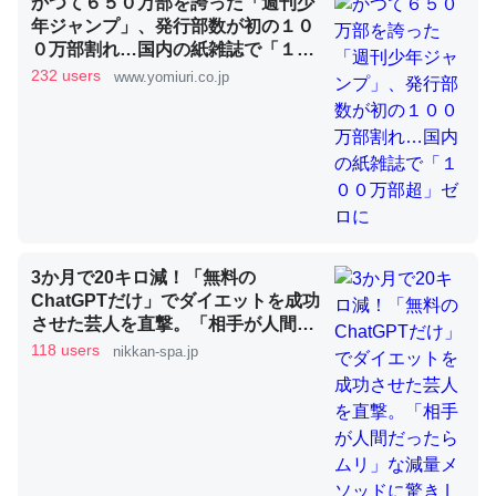
かつて６５０万部を誇った「週刊少
年ジャンプ」、発行部数が初の１０
０万部割れ…国内の紙雑誌で「１０
これを元に考えるとカルシウムを大量に使う脊椎動物と貝
０万部超」ゼロに
232 users
www.yomiuri.co.jp
類は苦労してるんだな…。腹足類だと殻を無くしてナメク
ジになったり努力してるし。
─ニュース :: 【研究発表】昆虫学の大問題＝「昆虫はなぜ海にいな
いのか」に関する新仮説
3か月で20キロ減！「無料の
ChatGPTだけ」でダイエットを成功
ウチもEchoを実家に置いて４年。でたまに覗いてる。ぼ
させた芸人を直撃。「相手が人間だ
ちぼちRingも置こうかと画策中。あと、Googleマップで
ったらムリ」な減量メソッドに驚き
118 users
nikkan-spa.jp
位置情報を共有してる。電池残量や充電中かが分かるので
| 日刊SPA!
これ見て生きてるなって分かる。
─たまにLINEするくらいだった遠方の父67歳と僕。ITツール導入で
コミュニケーションが劇的に変化した｜tayorini by LIFULL介護