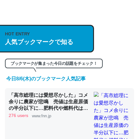
何気にChatGPTの仕組み、特に「トークン」について解
説してる記事が少ないので貴重な良記事。/続編来た
https://isobe324649.hatenablog.com/entry/2023/03/27
HOT ENTRY
/064121
人気ブックマークで知る
─GPTの仕組みと限界についての考察（１） - conceptualization
ブックマークが集まった今日の話題をチェック！
今日8/6(木)のブックマーク人気記事
これは良記事。32768トークンだと英語小説100ページ分
「高市総理には愛想尽かした」コメ
くらい。小説でいう「ずっと前の伏線」は回収されないけ
余りに農家が悲鳴 売値は生産原価
ど、短期記憶というには多い分量。進化すればするほど分
の半分以下に…肥料代や燃料代は高
かりやすく強くなりそう
騰「今年でやめる」農家も｜FNNプ
276 users
www.fnn.jp
─GPTの仕組みと限界についての考察（１） - conceptualization
ライムオンライン