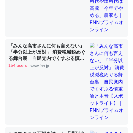
昆虫ってカルシウム少ないのか。知らんかった。調べたら
コオロギのカルシウム分はエビの600分の1程度。
─ニュース :: 【研究発表】昆虫学の大問題＝「昆虫はなぜ海にいな
いのか」に関する新仮説
「みんな高市さんに何も言えない」
「半分以上が反対」 消費税減税めぐ
る舞台裏 自民党内でくすぶる慎重
論と本音【スポットライト】｜FNN
154 users
www.fnn.jp
プライムオンライン
論文では「淡水はカルシウムも酸素も不足してて両方に不
利だから両方が拮抗してるのでは」とあって面白い。海に
いる鋏角類（カブトガニ・ウミグモ）はカルシウムを使わ
ずキチンを強化してる筈だが、酵素が違うのか？
─ニュース :: 【研究発表】昆虫学の大問題＝「昆虫はなぜ海にいな
いのか」に関する新仮説