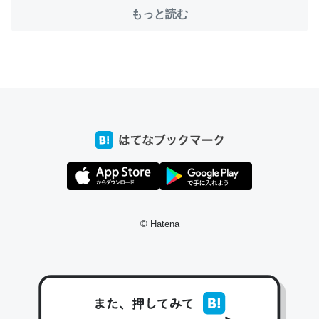
─たまにLINEするくらいだった遠方の父67歳と僕。ITツール導入で
もっと読む
コミュニケーションが劇的に変化した｜tayorini by LIFULL介護
これ作ろう。/早速夕食に作った！本当にスナップえんどう
が止まらなくなった…！生のにんにくが結構効いてるの
で、気になる場合はにんにくだけ加熱してから加えたりガ
ーリックパウダーで代用してもいいかも。
─野菜が止まらなくなる南フランス発祥の万能ソース「アイオリソ
ース」の作り方をビストロ居酒屋のシェフに聞いてみた - メシ通 | ホ
ットペッパーグルメ
© Hatena
スペインにもアリオリソースがあり、それも美味しいんだ
けど、読み方が違うだけで同じものを指すのか、また違う