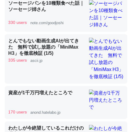
ソーセージパンを10種類食べた話｜
ソーセージ姉さん
昆虫ってカルシウム少ないのか。知らんかった。調べたら
330 users
note.com/goodjoshi
コオロギのカルシウム分はエビの600分の1程度。
─ニュース :: 【研究発表】昆虫学の大問題＝「昆虫はなぜ海にいな
とんでもない動画生成AIが出てき
いのか」に関する新仮説
た 無料で試し放題の「MiniMax
H3」を徹底検証 (1/5)
335 users
ascii.jp
論文では「淡水はカルシウムも酸素も不足してて両方に不
利だから両方が拮抗してるのでは」とあって面白い。海に
資産が1千万円増えたところで
いる鋏角類（カブトガニ・ウミグモ）はカルシウムを使わ
ずキチンを強化してる筈だが、酵素が違うのか？
─ニュース :: 【研究発表】昆虫学の大問題＝「昆虫はなぜ海にいな
170 users
anond.hatelabo.jp
いのか」に関する新仮説
わたしが今絶望しているこれだけの