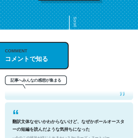
Scroll
COMMENT
これは名文。彼はとてもクレバーなんだろうなと凄く思
コメントで知る
う。英語少しでも読める人は原文もお勧め。自分はこの流
れ好き。Let’s Fucking Go. Then Covid hit. Shit.
─今のこの状況が信じられるかい？ by ラーズ・ヌートバー
記事へみんなの感想が集まる
翻訳文体なせいかわからないけど、なぜかポールオースタ
ーの短編を読んだような気持ちになった
─今のこの状況が信じられるかい？ by ラーズ・ヌートバー