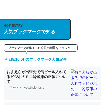
何気にChatGPTの仕組み、特に「トークン」について解
説してる記事が少ないので貴重な良記事。/続編来た
https://isobe324649.hatenablog.com/entry/2023/03/27
HOT ENTRY
人気ブックマークで知る
/064121
─GPTの仕組みと限界についての考察（１） - conceptualization
ブックマークが集まった今日の話題をチェック！
今日8/10(月)のブックマーク人気記事
これは良記事。32768トークンだと英語小説100ページ分
おまえらが出張先で缶ビール入れて
くらい。小説でいう「ずっと前の伏線」は回収されないけ
るビジホのミニ冷蔵庫の正体につい
ど、短期記憶というには多い分量。進化すればするほど分
て
かりやすく強くなりそう
532 users
ysd.theletter.jp
─GPTの仕組みと限界についての考察（１） - conceptualization