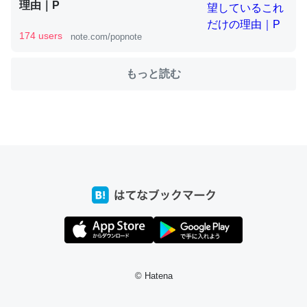
理由｜P
174 users
note.com/popnote
これを元に考えるとカルシウムを大量に使う脊椎動物と貝
類は苦労してるんだな…。腹足類だと殻を無くしてナメク
もっと読む
ジになったり努力してるし。
─ニュース :: 【研究発表】昆虫学の大問題＝「昆虫はなぜ海にいな
いのか」に関する新仮説
ウチもEchoを実家に置いて４年。でたまに覗いてる。ぼ
ちぼちRingも置こうかと画策中。あと、Googleマップで
位置情報を共有してる。電池残量や充電中かが分かるので
これ見て生きてるなって分かる。
─たまにLINEするくらいだった遠方の父67歳と僕。ITツール導入で
© Hatena
コミュニケーションが劇的に変化した｜tayorini by LIFULL介護