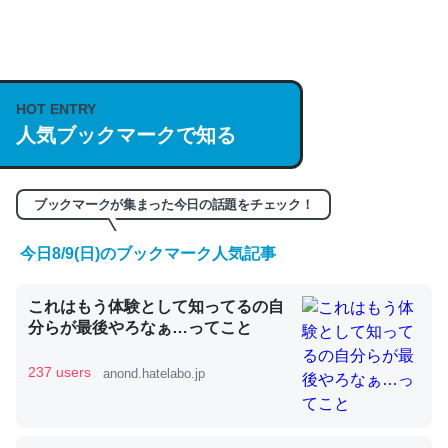
何気にChatGPTの仕組み、特に「トークン」について解
説してる記事が少ないので貴重な良記事。/続編来た
HOT ENTRY
https://isobe324649.hatenablog.com/entry/2023/03/27
人気ブックマークで知る
/064121
─GPTの仕組みと限界についての考察（１） - conceptualization
ブックマークが集まった今日の話題をチェック！
今日8/9(日)のブックマーク人気記事
これは良記事。32768トークンだと英語小説100ページ分
これはもう体験として知ってるの自
くらい。小説でいう「ずっと前の伏線」は回収されないけ
分らが最後やろなぁ…ってこと
ど、短期記憶というには多い分量。進化すればするほど分
かりやすく強くなりそう
237 users
anond.hatelabo.jp
─GPTの仕組みと限界についての考察（１） - conceptualization