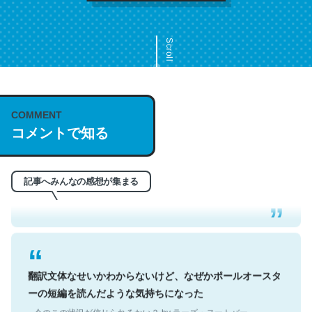
Scroll
COMMENT
これは名文。彼はとてもクレバーなんだろうなと凄く思
コメントで知る
う。英語少しでも読める人は原文もお勧め。自分はこの流
れ好き。Let’s Fucking Go. Then Covid hit. Shit.
─今のこの状況が信じられるかい？ by ラーズ・ヌートバー
記事へみんなの感想が集まる
翻訳文体なせいかわからないけど、なぜかポールオースタ
ーの短編を読んだような気持ちになった
─今のこの状況が信じられるかい？ by ラーズ・ヌートバー