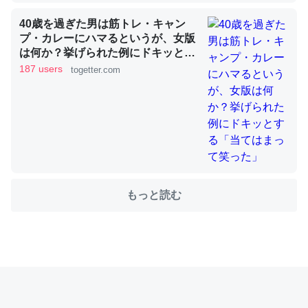
40歳を過ぎた男は筋トレ・キャン
プ・カレーにハマるというが、女版
これを元に考えるとカルシウムを大量に使う脊椎動物と貝
は何か？挙げられた例にドキッとす
類は苦労してるんだな…。腹足類だと殻を無くしてナメク
る「当てはまって笑った」
187 users
togetter.com
ジになったり努力してるし。
─ニュース :: 【研究発表】昆虫学の大問題＝「昆虫はなぜ海にいな
いのか」に関する新仮説
もっと読む
ウチもEchoを実家に置いて４年。でたまに覗いてる。ぼ
ちぼちRingも置こうかと画策中。あと、Googleマップで
位置情報を共有してる。電池残量や充電中かが分かるので
これ見て生きてるなって分かる。
─たまにLINEするくらいだった遠方の父67歳と僕。ITツール導入で
コミュニケーションが劇的に変化した｜tayorini by LIFULL介護