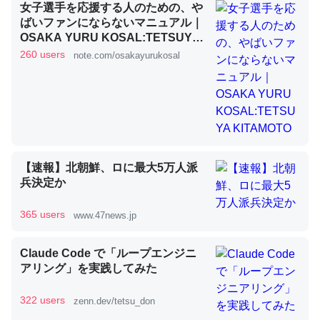
女子選手を応援する人のための、や
ばいファンにならないマニュアル｜
OSAKA YURU KOSAL:TETSUYA
KITAMOTO
昆虫ってカルシウム少ないのか。知らんかった。調べたら
260 users
note.com/osakayurukosal
コオロギのカルシウム分はエビの600分の1程度。
─ニュース :: 【研究発表】昆虫学の大問題＝「昆虫はなぜ海にいな
いのか」に関する新仮説
【速報】北朝鮮、ロに最大5万人派
兵決定か
論文では「淡水はカルシウムも酸素も不足してて両方に不
利だから両方が拮抗してるのでは」とあって面白い。海に
365 users
www.47news.jp
いる鋏角類（カブトガニ・ウミグモ）はカルシウムを使わ
ずキチンを強化してる筈だが、酵素が違うのか？
Claude Code で「ループエンジニ
─ニュース :: 【研究発表】昆虫学の大問題＝「昆虫はなぜ海にいな
アリング」を実践してみた
いのか」に関する新仮説
322 users
zenn.dev/tetsu_don