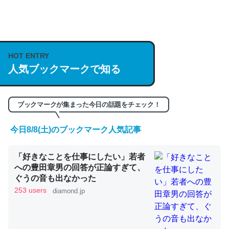
何気にChatGPTの仕組み、特に「トークン」について解
説してる記事が少ないので貴重な良記事。/続編来た
https://isobe324649.hatenablog.com/entry/2023/03/27
HOT ENTRY
人気ブックマークで知る
/064121
─GPTの仕組みと限界についての考察（１） - conceptualization
ブックマークが集まった今日の話題をチェック！
今日8/8(土)のブックマーク人気記事
これは良記事。32768トークンだと英語小説100ページ分
「好きなことを仕事にしたい」若者
くらい。小説でいう「ずっと前の伏線」は回収されないけ
への豊田章男の回答が正論すぎて、
ど、短期記憶というには多い分量。進化すればするほど分
ぐうの音も出なかった
かりやすく強くなりそう
253 users
diamond.jp
─GPTの仕組みと限界についての考察（１） - conceptualization