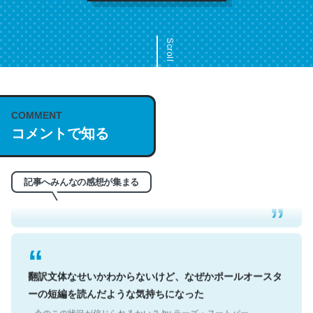
Scroll
COMMENT
これは名文。彼はとてもクレバーなんだろうなと凄く思
コメントで知る
う。英語少しでも読める人は原文もお勧め。自分はこの流
れ好き。Let’s Fucking Go. Then Covid hit. Shit.
─今のこの状況が信じられるかい？ by ラーズ・ヌートバー
記事へみんなの感想が集まる
翻訳文体なせいかわからないけど、なぜかポールオースタ
ーの短編を読んだような気持ちになった
─今のこの状況が信じられるかい？ by ラーズ・ヌートバー