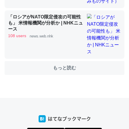
「ロシアがNATO限定侵攻の可能性
これを元に考えるとカルシウムを大量に使う脊椎動物と貝
も」 米情報機関が分析か | NHKニュ
類は苦労してるんだな…。腹足類だと殻を無くしてナメク
ース
ジになったり努力してるし。
108 users
news.web.nhk
─ニュース :: 【研究発表】昆虫学の大問題＝「昆虫はなぜ海にいな
いのか」に関する新仮説
もっと読む
ウチもEchoを実家に置いて４年。でたまに覗いてる。ぼ
ちぼちRingも置こうかと画策中。あと、Googleマップで
位置情報を共有してる。電池残量や充電中かが分かるので
これ見て生きてるなって分かる。
─たまにLINEするくらいだった遠方の父67歳と僕。ITツール導入で
コミュニケーションが劇的に変化した｜tayorini by LIFULL介護