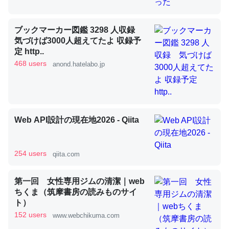
ブックマーカー図鑑 3298 人収録
昆虫ってカルシウム少ないのか。知らんかった。調べたら
気づけば3000人超えてたよ 収録予
コオロギのカルシウム分はエビの600分の1程度。
定 http..
468 users
anond.hatelabo.jp
─ニュース :: 【研究発表】昆虫学の大問題＝「昆虫はなぜ海にいな
いのか」に関する新仮説
Web API設計の現在地2026 - Qiita
論文では「淡水はカルシウムも酸素も不足してて両方に不
利だから両方が拮抗してるのでは」とあって面白い。海に
254 users
qiita.com
いる鋏角類（カブトガニ・ウミグモ）はカルシウムを使わ
ずキチンを強化してる筈だが、酵素が違うのか？
第一回 女性専用ジムの清潔｜web
─ニュース :: 【研究発表】昆虫学の大問題＝「昆虫はなぜ海にいな
ちくま（筑摩書房の読みものサイ
いのか」に関する新仮説
ト）
152 users
www.webchikuma.com