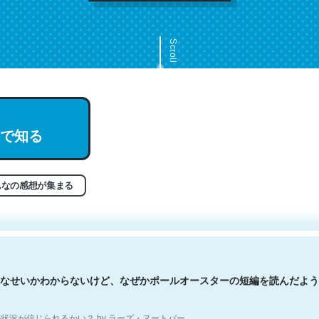
Scroll
で知る
文。彼はとてもクレバーなんだろうなと凄く思う。英語少しでも読める
分はこの流れ好き。Let’s Fucking Go. Then Covid hit. Shit.
状況が信じられるかい？ by ラーズ・ヌートバー
んなの感想が集まる
なせいかわからないけど、なぜかポールオースターの短編を読んだよう
状況が信じられるかい？ by ラーズ・ヌートバー