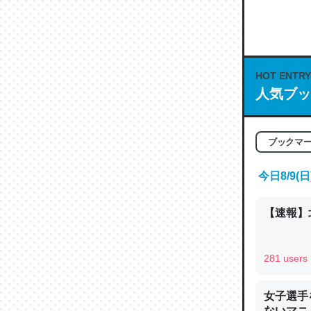
何気にC
な良記事。/続
─GPTの仕
HOT ENTRY
人気ブッ
これは良
ブックマ
の伏線」
やすく強
今日8/9
─GPTの仕
【速報】
281 users
昆虫って
女子選手
の600
ないマニュ