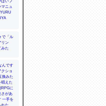
てるので
使わずキ
…。腹足