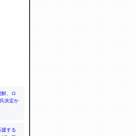
ので貴重
064121
ずっと前
ど分かり
分はエビ