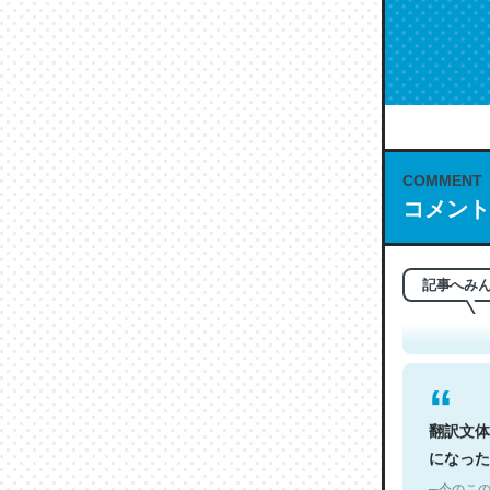
COMMENT
コメント
これは名
もお勧め。自
─今のこの
記事へみ
翻訳文体
になった
─今のこの