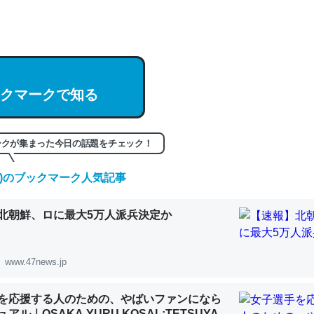
hatGPTの仕組み、特に「トークン」について解説してる記事が少ない
編来た https://isobe324649.hatenablog.com/entry/2023/03/27/
組みと限界についての考察（１） - conceptualization
クマークで知る
記事。32768トークンだと英語小説100ページ分くらい。小説でいう「
ークが集まった今日の話題をチェック！
は回収されないけど、短期記憶というには多い分量。進化すればするほ
くなりそう
(日)のブックマーク人気記事
組みと限界についての考察（１） - conceptualization
北朝鮮、ロに最大5万人派兵決定か
www.47news.jp
カルシウム少ないのか。知らんかった。調べたらコオロギのカルシウム
を応援する人のための、やばいファンになら
分の1程度。
アル｜OSAKA YURU KOSAL:TETSUYA