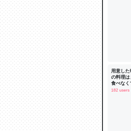
ウチもE
中。あと
れ見て生
─たまにL
た｜tayori
用意した
の料理は
食べなく
ちょうど同
お金は渡
182 users
きる。一
を実質1
─たまにL
た｜tayori