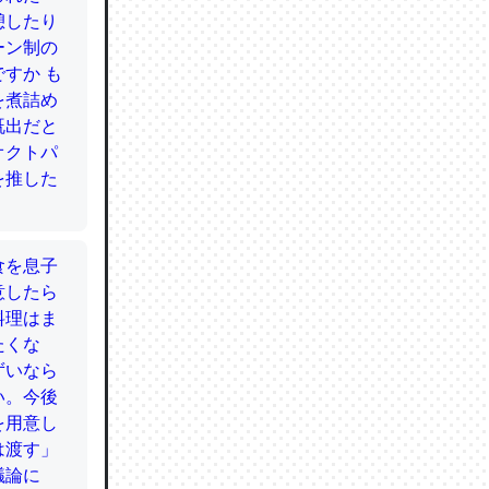
かと画策
るのでこ
的に変化し
う孝行もで
ど、それ
的に変化し