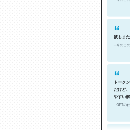
彼もまた
─今のこの
トークン
だけど、
やすい解
─GPTの仕