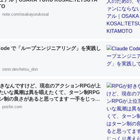
 :: 【研究発表】昆虫学の大問題＝「昆虫はなぜ海にいないのか」に関する新仮説
TO
note.com/osakayurukosal
「淡水はカルシウムも酸素も不足してて両方に不利だから両方が拮抗し
e Code で「ループエンジニアリング」を実践し
って面白い。海にいる鋏角類（カブトガニ・ウミグモ）はカルシウムを
化してる筈だが、酵素が違うのか？
 :: 【研究発表】昆虫学の大問題＝「昆虫はなぜ海にいないのか」に関する新仮説
zenn.dev/tetsu_don
好きなんですけど、現在のアクションRPGが上
たいな風潮は異を唱えたくて、ターン制RPG
ン制の良さがあると思ってます 一手をじっく
れたり、途中で休憩したりできるのがターン
posfie.com
に考えるとカルシウムを大量に使う脊椎動物と貝類は苦労してるんだな
じゃないですか もっとターン制を煮詰めて欲
を無くしてナメクジになったり努力してるし。
既出だと思うがここはオクトパストラベラー
 :: 【研究発表】昆虫学の大問題＝「昆虫はなぜ海にいないのか」に関する新仮説
(´・ω・｀)」