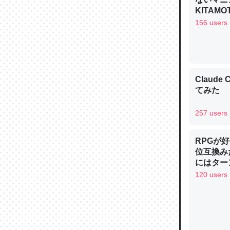
─ニュース
KITAMO
156 users
論文では
Claud
は」とあ
てみた
チンを強
─ニュース
257 users
RPGが
位互換み
にはター
り考えら
120 users
これを元
制の良さ
類だと殻
しい→「
─ニュース
を推したい