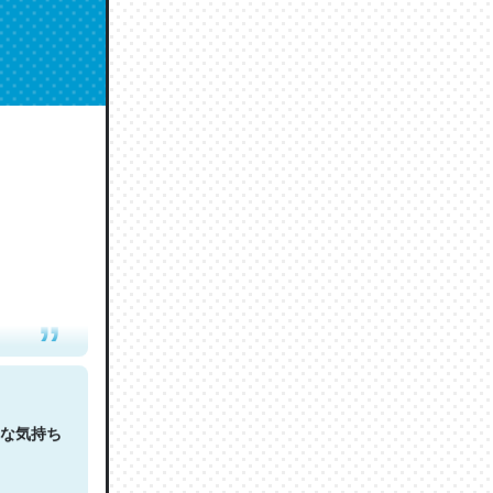
人は原文
な気持ち