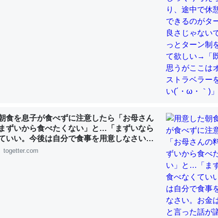
choを実家に置いて４年。でたまに覗いてる。ぼちぼちRingも置こう
、Googleマップで位置情報を共有してる。電池残量や充電中かが分か
きてるなって分かる。
INEするくらいだった遠方の父67歳と僕。ITツール導入でコミュニケーションが劇
ni by LIFULL介護
朝食を息子が食べずに注意したら「お母さん
まずいから食べたくない」と…「まずいなら
ていい。今後は自分で食事を用意しなさい。
じ理由でEcho Show 8を設定中でした。PrimeとかSpotifyを支払
す」と言った話が議論に
togetter.com
生で親と会える残り時間を日数にすると1週間とかの人が多いそうだけ
00倍以上に伸ばす効果があるはず……
INEするくらいだった遠方の父67歳と僕。ITツール導入でコミュニケーションが劇
ni by LIFULL介護