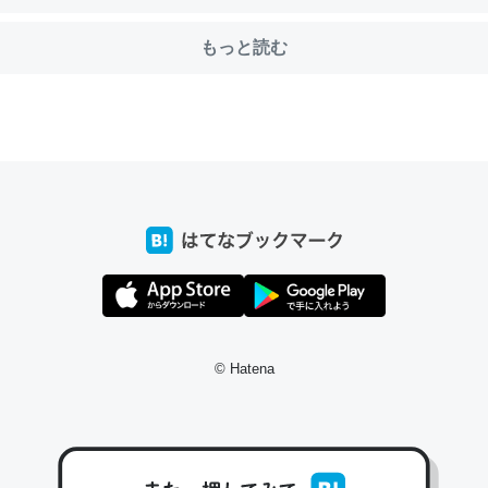
もっと読む
前ぐらいに祖母の家に設置した。ポケットWifiみたいなのでネット環境
xaしか使わないので回線代ほとんどかからないですよ。参考：
/toyoshi.hatenablog.com/entry/2019/05/15/180534
INEするくらいだった遠方の父67歳と僕。ITツール導入でコミュニケーションが劇
ni by LIFULL介護
う。/早速夕食に作った！本当にスナップえんどうが止まらなくなった
が結構効いてるので、気になる場合はにんにくだけ加熱してから加えた
© Hatena
ダーで代用してもいいかも。
止まらなくなる南フランス発祥の万能ソース「アイオリソース」の作り方をビストロ
いてみた - メシ通 | ホットペッパーグルメ