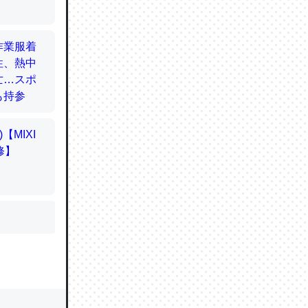
かと画策
るのでこ
的に変化し
う孝行もで
ど、それ
的に変化し