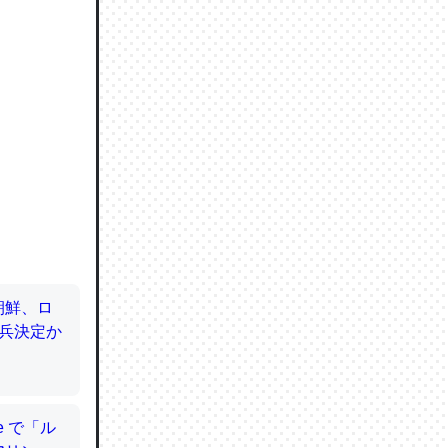
ので貴重
064121
ずっと前
ど分かり
分はエビ