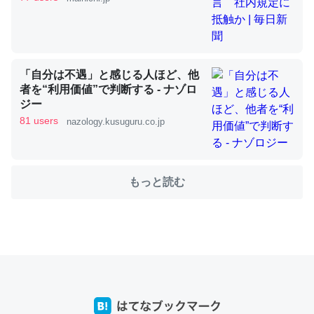
これを元に考えるとカルシウムを大量に使う脊椎動物と貝
類は苦労してるんだな…。腹足類だと殻を無くしてナメク
ジになったり努力してるし。
「自分は不遇」と感じる人ほど、他
─ニュース :: 【研究発表】昆虫学の大問題＝「昆虫はなぜ海にいな
者を“利用価値”で判断する - ナゾロ
いのか」に関する新仮説
ジー
81 users
nazology.kusuguru.co.jp
もっと読む
ウチもEchoを実家に置いて４年。でたまに覗いてる。ぼ
ちぼちRingも置こうかと画策中。あと、Googleマップで
位置情報を共有してる。電池残量や充電中かが分かるので
これ見て生きてるなって分かる。
─たまにLINEするくらいだった遠方の父67歳と僕。ITツール導入で
コミュニケーションが劇的に変化した｜tayorini by LIFULL介護