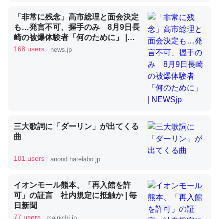
「非常に残念」高市総理と面会決定
昆虫ってカルシウム少ないのか。知らんかった。調べたら
も…発言不可、握手のみ 8月9日長
崎の被爆体験者「何のために」 |
コオロギのカルシウム分はエビの600分の1程度。
NEWSjp
168 users
news.jp
─ニュース :: 【研究発表】昆虫学の大問題＝「昆虫はなぜ海にいな
いのか」に関する新仮説
論文では「淡水はカルシウムも酸素も不足してて両方に不
三大歌詞に「ダーリン」が出てくる
利だから両方が拮抗してるのでは」とあって面白い。海に
曲
いる鋏角類（カブトガニ・ウミグモ）はカルシウムを使わ
ずキチンを強化してる筈だが、酵素が違うのか？
101 users
anond.hatelabo.jp
─ニュース :: 【研究発表】昆虫学の大問題＝「昆虫はなぜ海にいな
いのか」に関する新仮説
イオンモール熊本、「再入館を許
可」の証言 社内規定に抵触か | 毎
日新聞
77 users
mainichi.jp