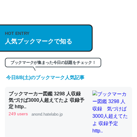
何気にChatGPTの仕組み、特に「トークン」について解
説してる記事が少ないので貴重な良記事。/続編来た
https://isobe324649.hatenablog.com/entry/2023/03/27
HOT ENTRY
/064121
人気ブックマークで知る
─GPTの仕組みと限界についての考察（１） - conceptualization
ブックマークが集まった今日の話題をチェック！
今日8/8(土)のブックマーク人気記事
これは良記事。32768トークンだと英語小説100ページ分
くらい。小説でいう「ずっと前の伏線」は回収されないけ
ブックマーカー図鑑 3298 人収録
ど、短期記憶というには多い分量。進化すればするほど分
気づけば3000人超えてたよ 収録予
かりやすく強くなりそう
定 http..
249 users
anond.hatelabo.jp
─GPTの仕組みと限界についての考察（１） - conceptualization