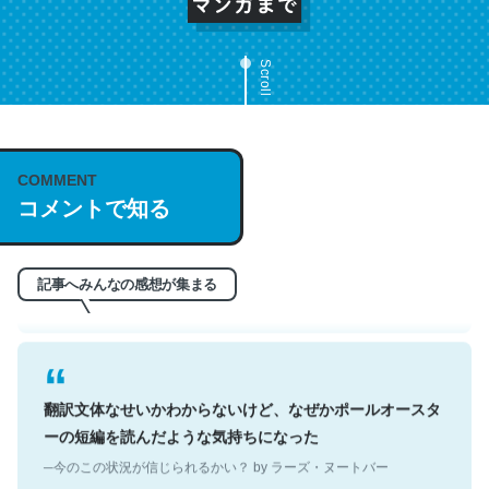
Scroll
これは名文。彼はとてもクレバーなんだろうなと凄く思
COMMENT
う。英語少しでも読める人は原文もお勧め。自分はこの流
コメントで知る
れ好き。Let’s Fucking Go. Then Covid hit. Shit.
─今のこの状況が信じられるかい？ by ラーズ・ヌートバー
記事へみんなの感想が集まる
翻訳文体なせいかわからないけど、なぜかポールオースタ
ーの短編を読んだような気持ちになった
─今のこの状況が信じられるかい？ by ラーズ・ヌートバー