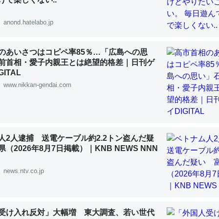
 :: 【研究発表】昆虫学の大問題＝「昆虫はなぜ海にいないのか」に関する新仮説
anond.hatelabo.jp
のあいさつはコピペ率85％…「広島への思
前首相・愛子内親王とは絶望的格差｜日刊ゲ
「淡水はカルシウムも酸素も不足してて両方に不利だから両方が拮抗し
ITAL
って面白い。海にいる鋏角類（カブトガニ・ウミグモ）はカルシウムを
www.nikkan-gendai.com
化してる筈だが、酵素が違うのか？
 :: 【研究発表】昆虫学の大問題＝「昆虫はなぜ海にいないのか」に関する新仮説
人2人逮捕 送電ケーブル約2.2トン盗んだ疑
（2026年8月7日掲載）｜KNB NEWS NNN
に考えるとカルシウムを大量に使う脊椎動物と貝類は苦労してるんだな
news.ntv.co.jp
を無くしてナメクジになったり努力してるし。
 :: 【研究発表】昆虫学の大問題＝「昆虫はなぜ海にいないのか」に関する新仮説
受け入れ反対」大幅増 東大調査、若い世代