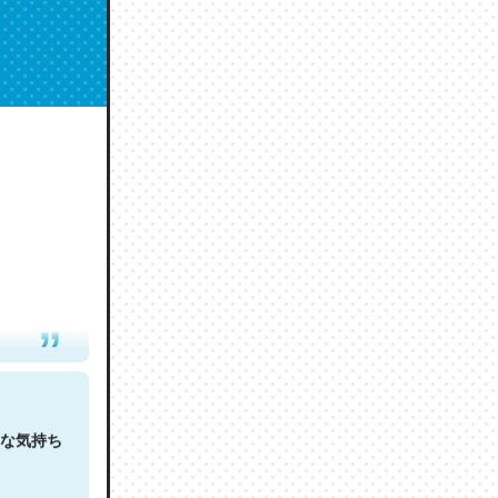
人は原文
な気持ち