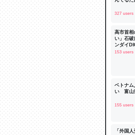
─ニュース
327 users
高市首相
い」石破
論文では
ンダイDIG
は」とあ
153 users
チンを強
─ニュース
ベトナム
い 富山県
155 users
これを元
類だと殻
─ニュース
「外国人