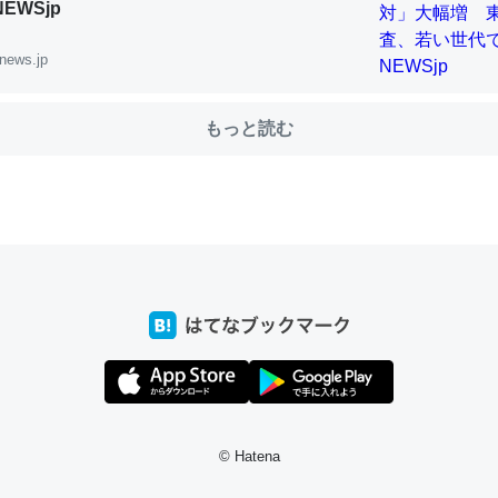
NEWSjp
news.jp
choを実家に置いて４年。でたまに覗いてる。ぼちぼちRingも置こう
、Googleマップで位置情報を共有してる。電池残量や充電中かが分か
もっと読む
きてるなって分かる。
INEするくらいだった遠方の父67歳と僕。ITツール導入でコミュニケーションが劇
ni by LIFULL介護
じ理由でEcho Show 8を設定中でした。PrimeとかSpotifyを支払
生で親と会える残り時間を日数にすると1週間とかの人が多いそうだけ
00倍以上に伸ばす効果があるはず……
INEするくらいだった遠方の父67歳と僕。ITツール導入でコミュニケーションが劇
ni by LIFULL介護
© Hatena