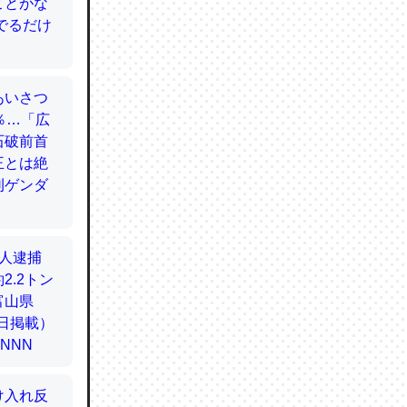
てるので
使わずキ
…。腹足