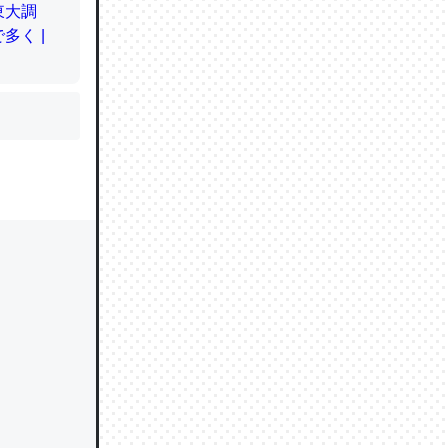
かと画策
るのでこ
的に変化し
う孝行もで
ど、それ
的に変化し