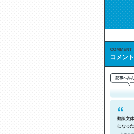
COMMENT
コメント
これは名
もお勧め。自
─今のこの
記事へみ
翻訳文体
になった
─今のこの