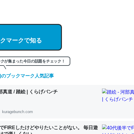
hatGPTの仕組み、特に「トークン」について解説してる記事が少ない
編来た https://isobe324649.hatenablog.com/entry/2023/03/27/
組みと限界についての考察（１） - conceptualization
クマークで知る
記事。32768トークンだと英語小説100ページ分くらい。小説でいう「
ークが集まった今日の話題をチェック！
は回収されないけど、短期記憶というには多い分量。進化すればするほ
(土)のブックマーク人気記事
くなりそう
組みと限界についての考察（１） - conceptualization
河部真道 / 踏絵 | くらげバンチ
kuragebunch.com
カルシウム少ないのか。知らんかった。調べたらコオロギのカルシウム
半でFIREしたけどやりたいことがない。 毎日遊
分の1程度。
けで楽しくない..