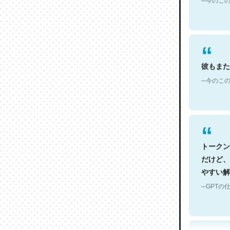
彼もまた
─今のこの
トークン
だけど、
やすい解
─GPTの仕