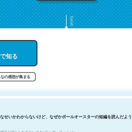
Scroll
で知る
文。彼はとてもクレバーなんだろうなと凄く思う。英語少しでも読める
分はこの流れ好き。Let’s Fucking Go. Then Covid hit. Shit.
状況が信じられるかい？ by ラーズ・ヌートバー
んなの感想が集まる
なせいかわからないけど、なぜかポールオースターの短編を読んだよう
状況が信じられるかい？ by ラーズ・ヌートバー