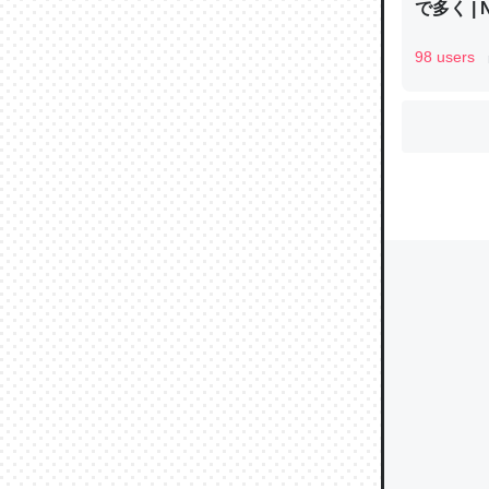
で多く | 
98 users
ウチもE
中。あと
れ見て生
─たまにL
た｜tayori
ちょうど同
きる。一
を実質1
─たまにL
た｜tayori