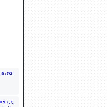
ので貴重
064121
ずっと前
ど分かり
分はエビ