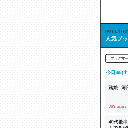
何気にC
な良記事。/続
─GPTの仕
HOT ENTRY
人気ブッ
これは良
ブックマ
の伏線」
今日8/8
やすく強
─GPTの仕
踏絵 - 
389 users
昆虫って
40代後
の600
んでるだ