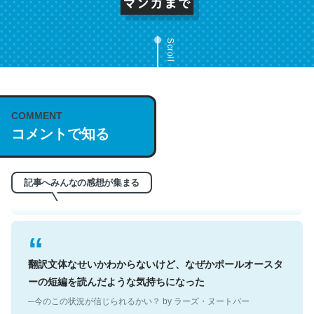
Scroll
これは名文。彼はとてもクレバーなんだろうなと凄く思
COMMENT
う。英語少しでも読める人は原文もお勧め。自分はこの流
コメントで知る
れ好き。Let’s Fucking Go. Then Covid hit. Shit.
─今のこの状況が信じられるかい？ by ラーズ・ヌートバー
記事へみんなの感想が集まる
翻訳文体なせいかわからないけど、なぜかポールオースタ
ーの短編を読んだような気持ちになった
─今のこの状況が信じられるかい？ by ラーズ・ヌートバー