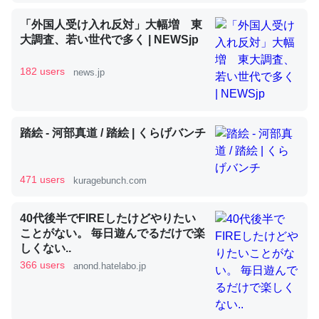
「外国人受け入れ反対」大幅増 東
昆虫ってカルシウム少ないのか。知らんかった。調べたら
大調査、若い世代で多く | NEWSjp
コオロギのカルシウム分はエビの600分の1程度。
182 users
news.jp
─ニュース :: 【研究発表】昆虫学の大問題＝「昆虫はなぜ海にいな
いのか」に関する新仮説
踏絵 - 河部真道 / 踏絵 | くらげバンチ
論文では「淡水はカルシウムも酸素も不足してて両方に不
471 users
kuragebunch.com
利だから両方が拮抗してるのでは」とあって面白い。海に
いる鋏角類（カブトガニ・ウミグモ）はカルシウムを使わ
40代後半でFIREしたけどやりたい
ずキチンを強化してる筈だが、酵素が違うのか？
ことがない。 毎日遊んでるだけで楽
しくない..
─ニュース :: 【研究発表】昆虫学の大問題＝「昆虫はなぜ海にいな
いのか」に関する新仮説
366 users
anond.hatelabo.jp