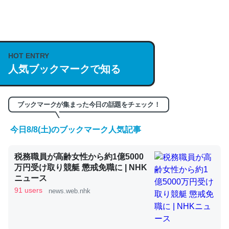
何気にChatGPTの仕組み、特に「トークン」について解
説してる記事が少ないので貴重な良記事。/続編来た
https://isobe324649.hatenablog.com/entry/2023/03/27
HOT ENTRY
/064121
人気ブックマークで知る
─GPTの仕組みと限界についての考察（１） - conceptualization
ブックマークが集まった今日の話題をチェック！
今日8/8(土)のブックマーク人気記事
これは良記事。32768トークンだと英語小説100ページ分
くらい。小説でいう「ずっと前の伏線」は回収されないけ
税務職員が高齢女性から約1億5000
ど、短期記憶というには多い分量。進化すればするほど分
万円受け取り競艇 懲戒免職に | NHK
かりやすく強くなりそう
ニュース
91 users
news.web.nhk
─GPTの仕組みと限界についての考察（１） - conceptualization