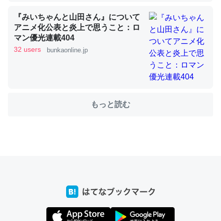
『みいちゃんと山田さん』について
これを元に考えるとカルシウムを大量に使う脊椎動物と貝
アニメ化公表と炎上で思うこと：ロ
類は苦労してるんだな…。腹足類だと殻を無くしてナメク
マン優光連載404
ジになったり努力してるし。
32 users
bunkaonline.jp
─ニュース :: 【研究発表】昆虫学の大問題＝「昆虫はなぜ海にいな
いのか」に関する新仮説
もっと読む
ウチもEchoを実家に置いて４年。でたまに覗いてる。ぼ
ちぼちRingも置こうかと画策中。あと、Googleマップで
位置情報を共有してる。電池残量や充電中かが分かるので
これ見て生きてるなって分かる。
─たまにLINEするくらいだった遠方の父67歳と僕。ITツール導入で
コミュニケーションが劇的に変化した｜tayorini by LIFULL介護