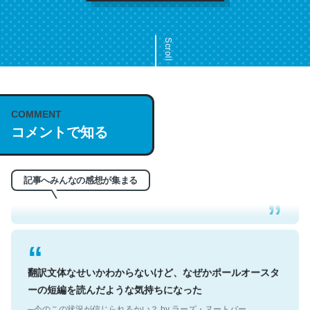
Scroll
COMMENT
これは名文。彼はとてもクレバーなんだろうなと凄く思
コメントで知る
う。英語少しでも読める人は原文もお勧め。自分はこの流
れ好き。Let’s Fucking Go. Then Covid hit. Shit.
─今のこの状況が信じられるかい？ by ラーズ・ヌートバー
記事へみんなの感想が集まる
翻訳文体なせいかわからないけど、なぜかポールオースタ
ーの短編を読んだような気持ちになった
─今のこの状況が信じられるかい？ by ラーズ・ヌートバー