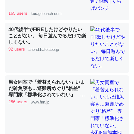
165 users
kuragebunch.com
昆虫ってカルシウム少ないのか。知らんかった。調べたら
コオロギのカルシウム分はエビの600分の1程度。
40代後半でFIREしたけどやりたい
ことがない。 毎日遊んでるだけで楽
─ニュース :: 【研究発表】昆虫学の大問題＝「昆虫はなぜ海にいな
いのか」に関する新仮説
しくない..
92 users
anond.hatelabo.jp
論文では「淡水はカルシウムも酸素も不足してて両方に不
男女同室で「着替えられない」いま
利だから両方が拮抗してるのでは」とあって面白い。海に
だ雑魚寝も…避難所めぐり“格差”
専門家「標準化されていない」 令
いる鋏角類（カブトガニ・ウミグモ）はカルシウムを使わ
和8年熊本地震｜FNNプライムオン
286 users
ずキチンを強化してる筈だが、酵素が違うのか？
www.fnn.jp
ライン
─ニュース :: 【研究発表】昆虫学の大問題＝「昆虫はなぜ海にいな
いのか」に関する新仮説