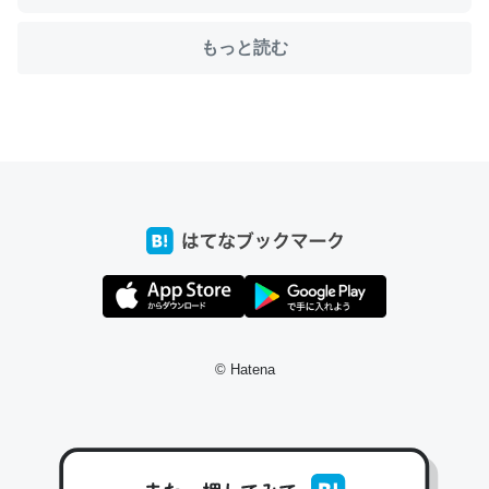
もっと読む
ちょうど同じ理由でEcho Show 8を設定中でした。Prime
とかSpotifyを支払う孝行もできる。一生で親と会える残
り時間を日数にすると1週間とかの人が多いそうだけど、
それを実質100倍以上に伸ばす効果があるはず……
─たまにLINEするくらいだった遠方の父67歳と僕。ITツール導入で
コミュニケーションが劇的に変化した｜tayorini by LIFULL介護
私も3年前ぐらいに祖母の家に設置した。ポケットWifiみ
© Hatena
たいなのでネット環境作ったけどAlexaしか使わないので
回線代ほとんどかからないですよ。参考：
https://toyoshi.hatenablog.com/entry/2019/05/15/1805
34