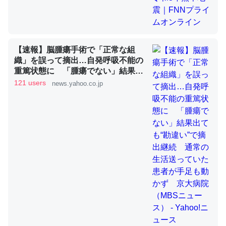
これを元に考えるとカルシウムを大量に使う脊椎動物と貝
類は苦労してるんだな…。腹足類だと殻を無くしてナメク
【速報】脳腫瘍手術で「正常な組
ジになったり努力してるし。
織」を誤って摘出…自発呼吸不能の
重篤状態に 「腫瘍でない」結果出
─ニュース :: 【研究発表】昆虫学の大問題＝「昆虫はなぜ海にいな
いのか」に関する新仮説
ても“勘違い”で摘出継続 通常の生
121 users
news.yahoo.co.jp
活送っていた患者が手足も動かず
京大病院（MBSニュース） -
Yahoo!ニュース
ウチもEchoを実家に置いて４年。でたまに覗いてる。ぼ
ちぼちRingも置こうかと画策中。あと、Googleマップで
位置情報を共有してる。電池残量や充電中かが分かるので
これ見て生きてるなって分かる。
─たまにLINEするくらいだった遠方の父67歳と僕。ITツール導入で
コミュニケーションが劇的に変化した｜tayorini by LIFULL介護