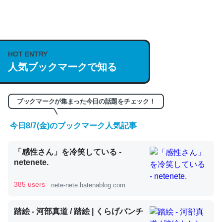
何気にChatGPTの仕組み、特に「トークン」について解
説してる記事が少ないので貴重な良記事。/続編来た
https://isobe324649.hatenablog.com/entry/2023/03/27
HOT ENTRY
/064121
人気ブックマークで知る
─GPTの仕組みと限界についての考察（１） - conceptualization
ブックマークが集まった今日の話題をチェック！
今日8/7(金)のブックマーク人気記事
これは良記事。32768トークンだと英語小説100ページ分
「感性さん」を冷笑している -
くらい。小説でいう「ずっと前の伏線」は回収されないけ
netenete.
ど、短期記憶というには多い分量。進化すればするほど分
かりやすく強くなりそう
385 users
nete-nete.hatenablog.com
─GPTの仕組みと限界についての考察（１） - conceptualization
踏絵 - 河部真道 / 踏絵 | くらげバンチ