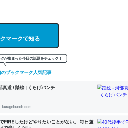
hatGPTの仕組み、特に「トークン」について解説してる記事が少ない
編来た https://isobe324649.hatenablog.com/entry/2023/03/27/
組みと限界についての考察（１） - conceptualization
クマークで知る
ークが集まった今日の話題をチェック！
記事。32768トークンだと英語小説100ページ分くらい。小説でいう「
は回収されないけど、短期記憶というには多い分量。進化すればするほ
(金)のブックマーク人気記事
くなりそう
組みと限界についての考察（１） - conceptualization
河部真道 / 踏絵 | くらげバンチ
kuragebunch.com
カルシウム少ないのか。知らんかった。調べたらコオロギのカルシウム
半でFIREしたけどやりたいことがない。 毎日遊
分の1程度。
けで楽しくない..