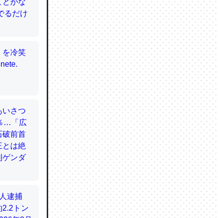
てるので
使わずキ
…。腹足