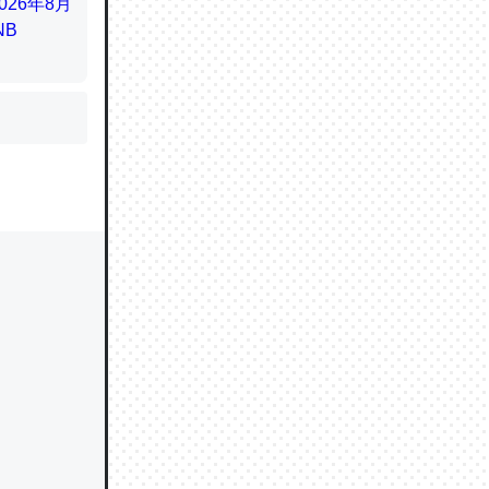
かと画策
るのでこ
的に変化し
う孝行もで
ど、それ
的に変化し