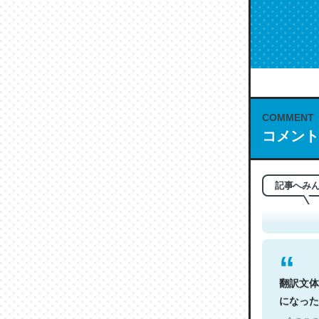
COMMENT
コメント
これは名
もお勧め。自
─今のこの
記事へみ
翻訳文体
になった
─今のこの