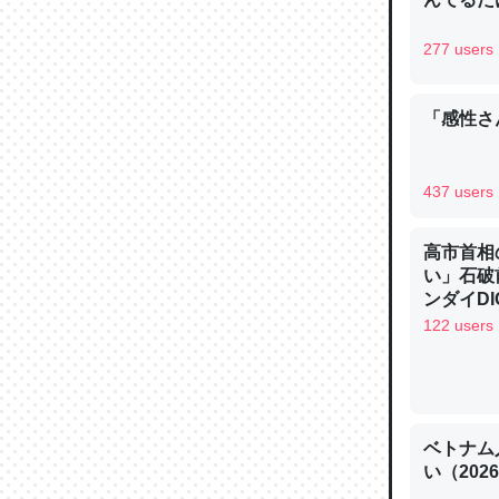
─ニュース
277 users
「感性さん
論文では
は」とあ
437 users
チンを強
─ニュース
高市首相
い」石破
ンダイDIG
122 users
これを元
類だと殻
ベトナム
─ニュース
い（202