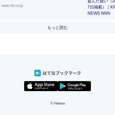
news.ntv.co.jp
choを実家に置いて４年。でたまに覗いてる。ぼちぼちRingも置こう
もっと読む
、Googleマップで位置情報を共有してる。電池残量や充電中かが分か
きてるなって分かる。
INEするくらいだった遠方の父67歳と僕。ITツール導入でコミュニケーションが劇
ni by LIFULL介護
じ理由でEcho Show 8を設定中でした。PrimeとかSpotifyを支払
生で親と会える残り時間を日数にすると1週間とかの人が多いそうだけ
00倍以上に伸ばす効果があるはず……
INEするくらいだった遠方の父67歳と僕。ITツール導入でコミュニケーションが劇
ni by LIFULL介護
© Hatena