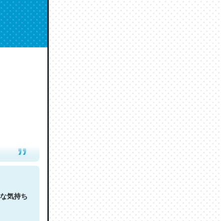
人は原文
な気持ち