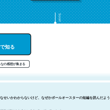
Scroll
で知る
文。彼はとてもクレバーなんだろうなと凄く思う。英語少しでも読める
分はこの流れ好き。Let’s Fucking Go. Then Covid hit. Shit.
状況が信じられるかい？ by ラーズ・ヌートバー
んなの感想が集まる
なせいかわからないけど、なぜかポールオースターの短編を読んだよう
状況が信じられるかい？ by ラーズ・ヌートバー