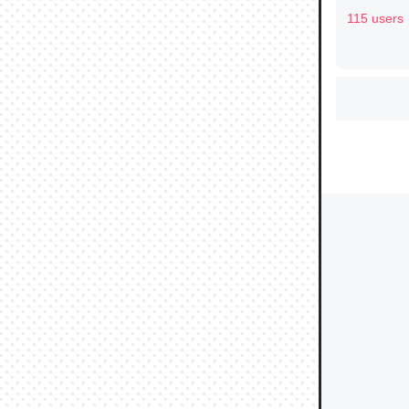
115 users
ウチもE
中。あと
れ見て生
─たまにL
た｜tayori
ちょうど同
きる。一
を実質1
─たまにL
た｜tayori