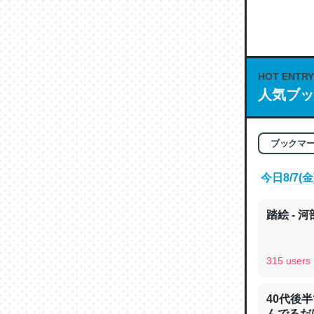
何気にC
な良記事。/続
─GPTの仕
HOT ENTRY
人気ブッ
ブックマ
これは良
の伏線」
今日8/7
やすく強
─GPTの仕
踏絵 - 
315 users
昆虫って
40代後
の600
んでるだ