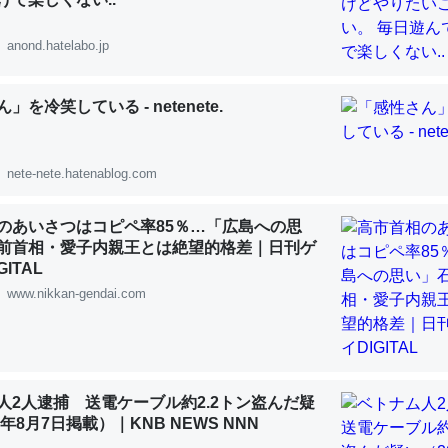
 :: 【研究発表】昆虫学の大問題＝「昆虫はなぜ海にいないのか」に関する新仮説
anond.hatelabo.jp
」を冷笑している - netenete.
「淡水はカルシウムも酸素も不足してて両方に不利だから両方が拮抗し
って面白い。海にいる鋏角類（カブトガニ・ウミグモ）はカルシウムを
nete-nete.hatenablog.com
化してる筈だが、酵素が違うのか？
 :: 【研究発表】昆虫学の大問題＝「昆虫はなぜ海にいないのか」に関する新仮説
のあいさつはコピペ率85％…「広島への思
前首相・愛子内親王とは絶望的格差｜日刊ゲ
ITAL
www.nikkan-gendai.com
に考えるとカルシウムを大量に使う脊椎動物と貝類は苦労してるんだな
を無くしてナメクジになったり努力してるし。
人2人逮捕 送電ケーブル約2.2トン盗んだ疑
 :: 【研究発表】昆虫学の大問題＝「昆虫はなぜ海にいないのか」に関する新仮説
6年8月7日掲載）｜KNB NEWS NNN