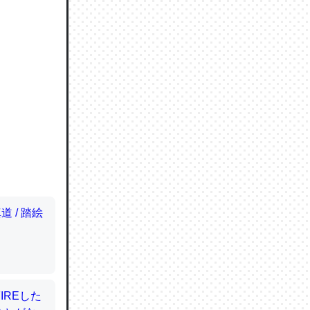
ので貴重
064121
ずっと前
ど分かり
分はエビ