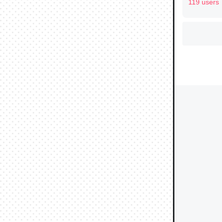
119 users
ウチもE
中。あと
れ見て生
─たまにL
た｜tayori
ちょうど同
きる。一
を実質1
─たまにL
た｜tayori