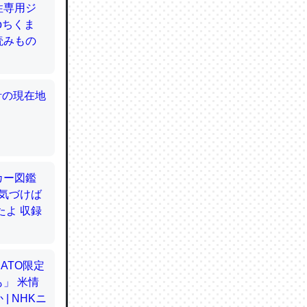
てるので
使わずキ
…。腹足