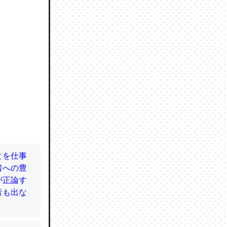
ので貴重
064121
ずっと前
ど分かり
分はエビ