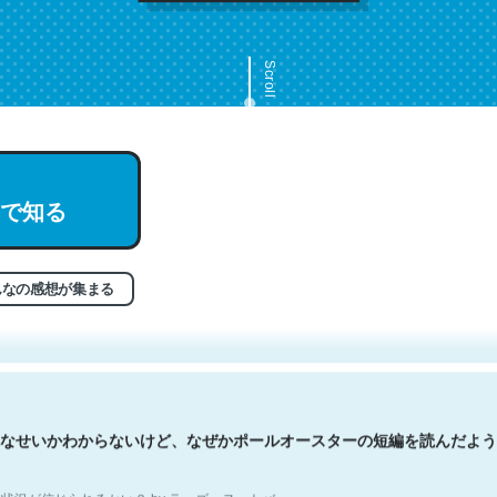
Scroll
で知る
文。彼はとてもクレバーなんだろうなと凄く思う。英語少しでも読める
分はこの流れ好き。Let’s Fucking Go. Then Covid hit. Shit.
状況が信じられるかい？ by ラーズ・ヌートバー
んなの感想が集まる
なせいかわからないけど、なぜかポールオースターの短編を読んだよう
状況が信じられるかい？ by ラーズ・ヌートバー