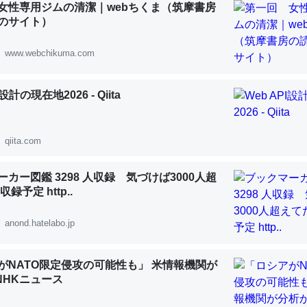
女性専用ジムの清潔｜webちくま（筑摩書房
 :: 【研究発表】昆虫学の大問題＝「昆虫はなぜ海にいないのか」に関する新仮説
のサイト）
www.webchikuma.com
I設計の現在地2026 - Qiita
「淡水はカルシウムも酸素も不足してて両方に不利だから両方が拮抗し
って面白い。海にいる鋏角類（カブトガニ・ウミグモ）はカルシウムを
化してる筈だが、酵素が違うのか？
qiita.com
 :: 【研究発表】昆虫学の大問題＝「昆虫はなぜ海にいないのか」に関する新仮説
カー図鑑 3298 人収録 気づけば3000人超
録予定 http..
anond.hatelabo.jp
に考えるとカルシウムを大量に使う脊椎動物と貝類は苦労してるんだな
を無くしてナメクジになったり努力してるし。
がNATO限定侵攻の可能性も」 米情報機関が
 :: 【研究発表】昆虫学の大問題＝「昆虫はなぜ海にいないのか」に関する新仮説
 NHKニュース