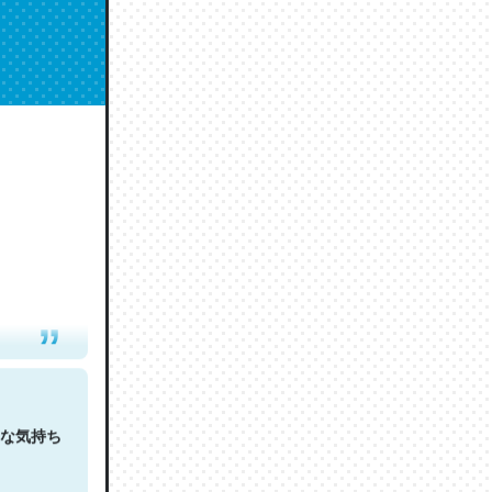
人は原文
な気持ち