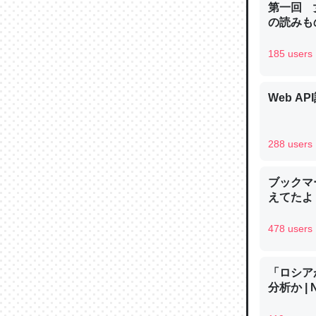
第一回 
─ニュース
の読みも
185 users
Web AP
論文では
は」とあ
チンを強
288 users
─ニュース
ブックマー
えてたよ 収
478 users
これを元
類だと殻
「ロシア
─ニュース
分析か |