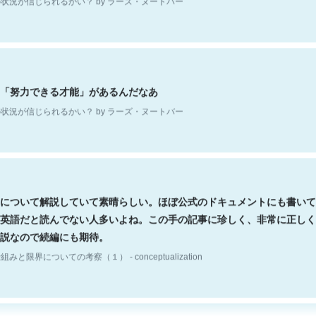
「努力できる才能」があるんだなあ
状況が信じられるかい？ by ラーズ・ヌートバー
について解説していて素晴らしい。ほぼ公式のドキュメントにも書いて
英語だと読んでない人多いよね。この手の記事に珍しく、非常に正しく
説なので続編にも期待。
組みと限界についての考察（１） - conceptualization