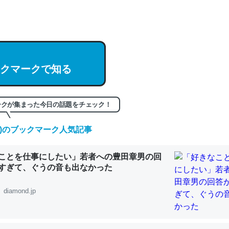
hatGPTの仕組み、特に「トークン」について解説してる記事が少ない
編来た https://isobe324649.hatenablog.com/entry/2023/03/27/
組みと限界についての考察（１） - conceptualization
クマークで知る
記事。32768トークンだと英語小説100ページ分くらい。小説でいう「
ークが集まった今日の話題をチェック！
は回収されないけど、短期記憶というには多い分量。進化すればするほ
(土)のブックマーク人気記事
くなりそう
組みと限界についての考察（１） - conceptualization
ことを仕事にしたい」若者への豊田章男の回
すぎて、ぐうの音も出なかった
diamond.jp
カルシウム少ないのか。知らんかった。調べたらコオロギのカルシウム
分の1程度。