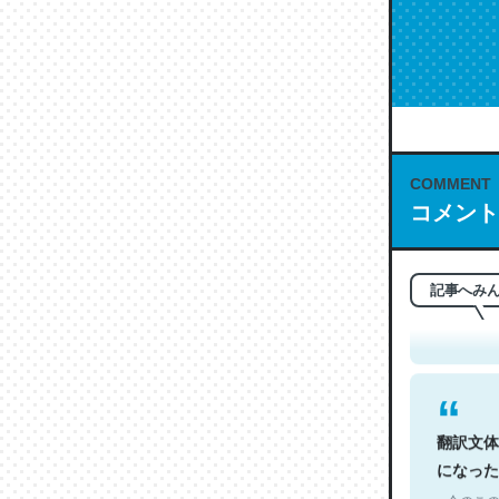
COMMENT
コメント
これは名
もお勧め。自
─今のこの
記事へみ
翻訳文体
になった
─今のこの