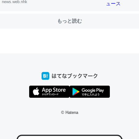
news.web.nhk
もっと読む
choを実家に置いて４年。でたまに覗いてる。ぼちぼちRingも置こう
、Googleマップで位置情報を共有してる。電池残量や充電中かが分か
きてるなって分かる。
INEするくらいだった遠方の父67歳と僕。ITツール導入でコミュニケーションが劇
ni by LIFULL介護
じ理由でEcho Show 8を設定中でした。PrimeとかSpotifyを支払
生で親と会える残り時間を日数にすると1週間とかの人が多いそうだけ
00倍以上に伸ばす効果があるはず……
© Hatena
INEするくらいだった遠方の父67歳と僕。ITツール導入でコミュニケーションが劇
ni by LIFULL介護