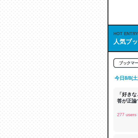
何気にC
な良記事。/続
─GPTの仕
HOT ENTRY
人気ブッ
これは良
ブックマ
の伏線」
今日8/8
やすく強
─GPTの仕
「好きな
答が正論
277 users
昆虫って
の600