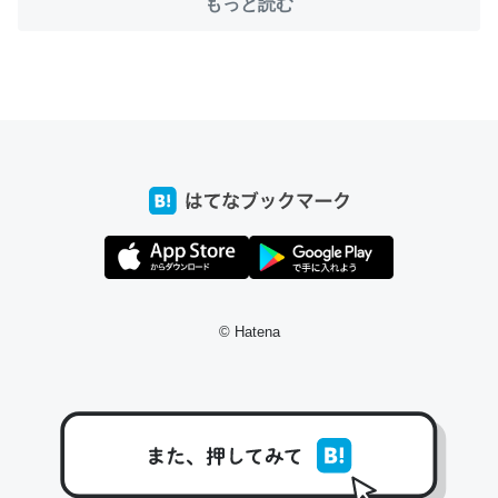
もっと読む
ちょうど同じ理由でEcho Show 8を設定中でした。Prime
とかSpotifyを支払う孝行もできる。一生で親と会える残
り時間を日数にすると1週間とかの人が多いそうだけど、
それを実質100倍以上に伸ばす効果があるはず……
─たまにLINEするくらいだった遠方の父67歳と僕。ITツール導入で
コミュニケーションが劇的に変化した｜tayorini by LIFULL介護
© Hatena
私も3年前ぐらいに祖母の家に設置した。ポケットWifiみ
たいなのでネット環境作ったけどAlexaしか使わないので
回線代ほとんどかからないですよ。参考：
https://toyoshi.hatenablog.com/entry/2019/05/15/1805
34