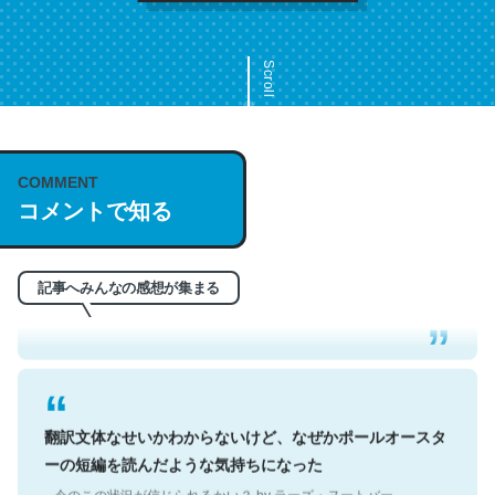
Scroll
COMMENT
これは名文。彼はとてもクレバーなんだろうなと凄く思
コメントで知る
う。英語少しでも読める人は原文もお勧め。自分はこの流
れ好き。Let’s Fucking Go. Then Covid hit. Shit.
─今のこの状況が信じられるかい？ by ラーズ・ヌートバー
記事へみんなの感想が集まる
翻訳文体なせいかわからないけど、なぜかポールオースタ
ーの短編を読んだような気持ちになった
─今のこの状況が信じられるかい？ by ラーズ・ヌートバー