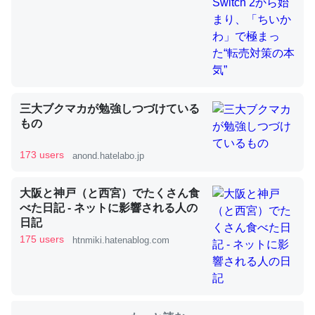
これを元に考えるとカルシウムを大量に使う脊椎動物と貝
類は苦労してるんだな…。腹足類だと殻を無くしてナメク
ジになったり努力してるし。
─ニュース :: 【研究発表】昆虫学の大問題＝「昆虫はなぜ海にいな
三大ブクマカが勉強しつづけている
いのか」に関する新仮説
もの
173 users
anond.hatelabo.jp
大阪と神戸（と西宮）でたくさん食
ウチもEchoを実家に置いて４年。でたまに覗いてる。ぼ
べた日記 - ネットに影響される人の
ちぼちRingも置こうかと画策中。あと、Googleマップで
日記
位置情報を共有してる。電池残量や充電中かが分かるので
175 users
htnmiki.hatenablog.com
これ見て生きてるなって分かる。
─たまにLINEするくらいだった遠方の父67歳と僕。ITツール導入で
コミュニケーションが劇的に変化した｜tayorini by LIFULL介護