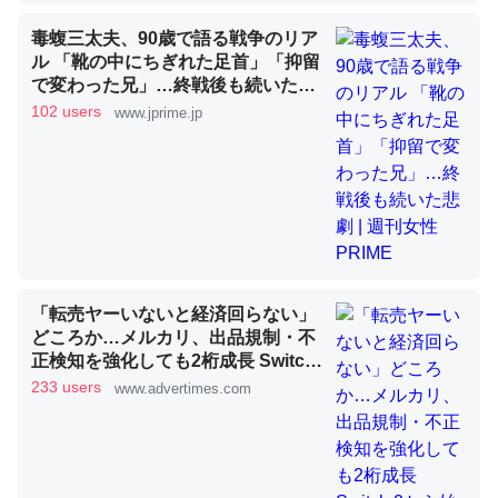
毒蝮三太夫、90歳で語る戦争のリア
ル 「靴の中にちぎれた足首」「抑留
昆虫ってカルシウム少ないのか。知らんかった。調べたら
で変わった兄」…終戦後も続いた悲
劇 | 週刊女性PRIME
コオロギのカルシウム分はエビの600分の1程度。
102 users
www.jprime.jp
─ニュース :: 【研究発表】昆虫学の大問題＝「昆虫はなぜ海にいな
いのか」に関する新仮説
論文では「淡水はカルシウムも酸素も不足してて両方に不
「転売ヤーいないと経済回らない」
利だから両方が拮抗してるのでは」とあって面白い。海に
どころか…メルカリ、出品規制・不
いる鋏角類（カブトガニ・ウミグモ）はカルシウムを使わ
正検知を強化しても2桁成長 Switch
ずキチンを強化してる筈だが、酵素が違うのか？
2から始まり、「ちいかわ」で極ま
233 users
www.advertimes.com
った“転売対策の本気”
─ニュース :: 【研究発表】昆虫学の大問題＝「昆虫はなぜ海にいな
いのか」に関する新仮説