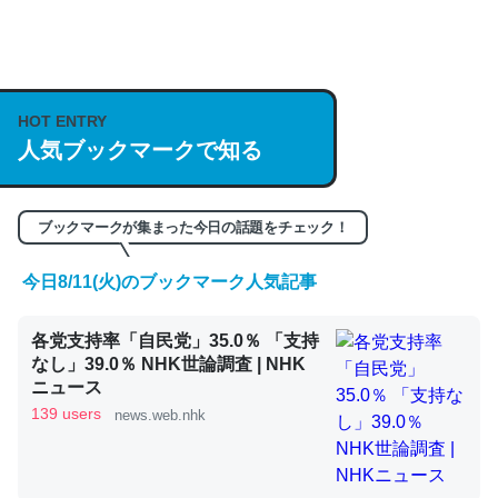
何気にChatGPTの仕組み、特に「トークン」について解
説してる記事が少ないので貴重な良記事。/続編来た
https://isobe324649.hatenablog.com/entry/2023/03/27
HOT ENTRY
人気ブックマークで知る
/064121
─GPTの仕組みと限界についての考察（１） - conceptualization
ブックマークが集まった今日の話題をチェック！
今日8/11(火)のブックマーク人気記事
これは良記事。32768トークンだと英語小説100ページ分
各党支持率「自民党」35.0％ 「支持
くらい。小説でいう「ずっと前の伏線」は回収されないけ
なし」39.0％ NHK世論調査 | NHK
ど、短期記憶というには多い分量。進化すればするほど分
ニュース
かりやすく強くなりそう
139 users
news.web.nhk
─GPTの仕組みと限界についての考察（１） - conceptualization