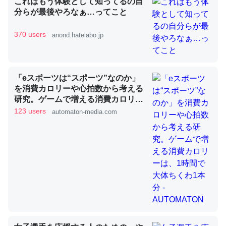
これはもう体験として知ってるの自
分らが最後やろなぁ…ってこと
昆虫ってカルシウム少ないのか。知らんかった。調べたら
370 users
anond.hatelabo.jp
コオロギのカルシウム分はエビの600分の1程度。
─ニュース :: 【研究発表】昆虫学の大問題＝「昆虫はなぜ海にいな
いのか」に関する新仮説
「eスポーツは“スポーツ”なのか」
を消費カロリーや心拍数から考える
研究。ゲームで増える消費カロリー
は、1時間で大体ちくわ1本分 -
123 users
automaton-media.com
AUTOMATON
論文では「淡水はカルシウムも酸素も不足してて両方に不
利だから両方が拮抗してるのでは」とあって面白い。海に
いる鋏角類（カブトガニ・ウミグモ）はカルシウムを使わ
ずキチンを強化してる筈だが、酵素が違うのか？
─ニュース :: 【研究発表】昆虫学の大問題＝「昆虫はなぜ海にいな
いのか」に関する新仮説