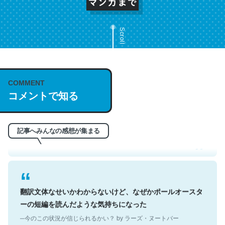
Scroll
COMMENT
これは名文。彼はとてもクレバーなんだろうなと凄く思
コメントで知る
う。英語少しでも読める人は原文もお勧め。自分はこの流
れ好き。Let’s Fucking Go. Then Covid hit. Shit.
─今のこの状況が信じられるかい？ by ラーズ・ヌートバー
記事へみんなの感想が集まる
翻訳文体なせいかわからないけど、なぜかポールオースタ
ーの短編を読んだような気持ちになった
─今のこの状況が信じられるかい？ by ラーズ・ヌートバー