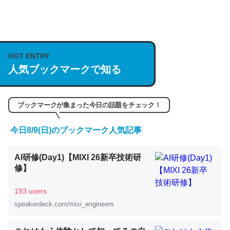
何気にChatGPTの仕組み、特に「トークン」について解
説してる記事が少ないので貴重な良記事。/続編来た
https://isobe324649.hatenablog.com/entry/2023/03/27
HOT ENTRY
/064121
人気ブックマークで知る
─GPTの仕組みと限界についての考察（１） - conceptualization
ブックマークが集まった今日の話題をチェック！
今日8/9(日)のブックマーク人気記事
これは良記事。32768トークンだと英語小説100ページ分
くらい。小説でいう「ずっと前の伏線」は回収されないけ
AI研修(Day1)【MIXI 26新卒技術研
ど、短期記憶というには多い分量。進化すればするほど分
修】
かりやすく強くなりそう
193 users
─GPTの仕組みと限界についての考察（１） - conceptualization
speakerdeck.com/mixi_engineers