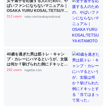
女子選手を応援する人のための、や
ばいファンにならないマニュアル｜
OSAKA YURU KOSAL:TETSUYA
これを元に考えるとカルシウムを大量に使う脊椎動物と貝
KITAMOTO
312 users
note.com/osakayurukosal
類は苦労してるんだな…。腹足類だと殻を無くしてナメク
ジになったり努力してるし。
─ニュース :: 【研究発表】昆虫学の大問題＝「昆虫はなぜ海にいな
いのか」に関する新仮説
40歳を過ぎた男は筋トレ・キャン
プ・カレーにハマるというが、女版
は何か？挙げられた例にドキッとす
ウチもEchoを実家に置いて４年。でたまに覗いてる。ぼ
る「当てはまって笑った」
292 users
togetter.com
ちぼちRingも置こうかと画策中。あと、Googleマップで
位置情報を共有してる。電池残量や充電中かが分かるので
これ見て生きてるなって分かる。
─たまにLINEするくらいだった遠方の父67歳と僕。ITツール導入で
コミュニケーションが劇的に変化した｜tayorini by LIFULL介護