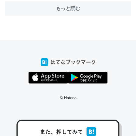
もっと読む
ちょうど同じ理由でEcho Show 8を設定中でした。Prime
とかSpotifyを支払う孝行もできる。一生で親と会える残
り時間を日数にすると1週間とかの人が多いそうだけど、
それを実質100倍以上に伸ばす効果があるはず……
─たまにLINEするくらいだった遠方の父67歳と僕。ITツール導入で
コミュニケーションが劇的に変化した｜tayorini by LIFULL介護
私も3年前ぐらいに祖母の家に設置した。ポケットWifiみ
© Hatena
たいなのでネット環境作ったけどAlexaしか使わないので
回線代ほとんどかからないですよ。参考：
https://toyoshi.hatenablog.com/entry/2019/05/15/1805
34
─たまにLINEするくらいだった遠方の父67歳と僕。ITツール導入で