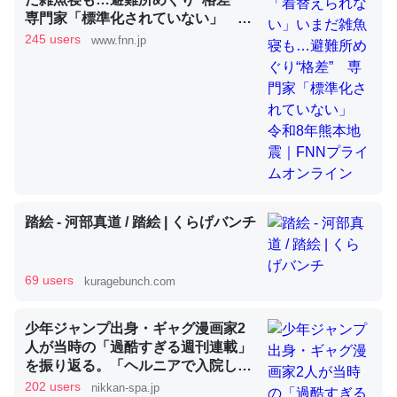
専門家「標準化されていない」 令
和8年熊本地震｜FNNプライムオン
245 users
www.fnn.jp
昆虫ってカルシウム少ないのか。知らんかった。調べたら
ライン
コオロギのカルシウム分はエビの600分の1程度。
─ニュース :: 【研究発表】昆虫学の大問題＝「昆虫はなぜ海にいな
いのか」に関する新仮説
踏絵 - 河部真道 / 踏絵 | くらげバンチ
論文では「淡水はカルシウムも酸素も不足してて両方に不
利だから両方が拮抗してるのでは」とあって面白い。海に
いる鋏角類（カブトガニ・ウミグモ）はカルシウムを使わ
69 users
kuragebunch.com
ずキチンを強化してる筈だが、酵素が違うのか？
─ニュース :: 【研究発表】昆虫学の大問題＝「昆虫はなぜ海にいな
少年ジャンプ出身・ギャグ漫画家2
いのか」に関する新仮説
人が当時の「過酷すぎる週刊連載」
を振り返る。「ヘルニアで入院して
も原稿は落とさない」ストイックな
202 users
nikkan-spa.jp