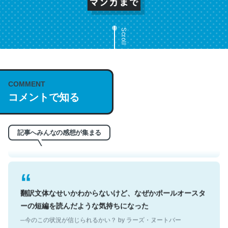
Scroll
これは名文。彼はとてもクレバーなんだろうなと凄く思
COMMENT
コメントで知る
う。英語少しでも読める人は原文もお勧め。自分はこの流
れ好き。Let’s Fucking Go. Then Covid hit. Shit.
─今のこの状況が信じられるかい？ by ラーズ・ヌートバー
記事へみんなの感想が集まる
翻訳文体なせいかわからないけど、なぜかポールオースタ
ーの短編を読んだような気持ちになった
─今のこの状況が信じられるかい？ by ラーズ・ヌートバー