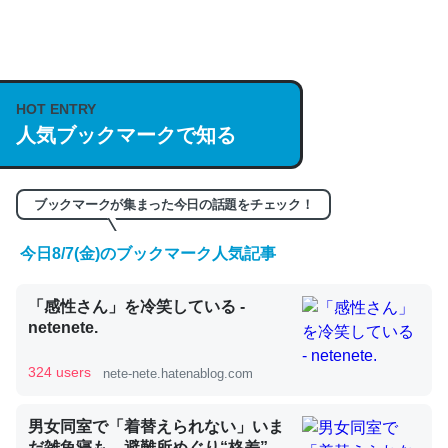
何気にChatGPTの仕組み、特に「トークン」について解
説してる記事が少ないので貴重な良記事。/続編来た
https://isobe324649.hatenablog.com/entry/2023/03/27
HOT ENTRY
/064121
人気ブックマークで知る
─GPTの仕組みと限界についての考察（１） - conceptualization
ブックマークが集まった今日の話題をチェック！
今日8/7(金)のブックマーク人気記事
これは良記事。32768トークンだと英語小説100ページ分
くらい。小説でいう「ずっと前の伏線」は回収されないけ
「感性さん」を冷笑している -
ど、短期記憶というには多い分量。進化すればするほど分
netenete.
かりやすく強くなりそう
324 users
nete-nete.hatenablog.com
─GPTの仕組みと限界についての考察（１） - conceptualization
男女同室で「着替えられない」いま
だ雑魚寝も…避難所めぐり“格差”