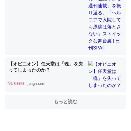
舞台裏 | 日刊SPA!
これを元に考えるとカルシウムを大量に使う脊椎動物と貝
類は苦労してるんだな…。腹足類だと殻を無くしてナメク
ジになったり努力してるし。
─ニュース :: 【研究発表】昆虫学の大問題＝「昆虫はなぜ海にいな
いのか」に関する新仮説
【オピニオン】任天堂は「魂」を失
ってしまったのか？
ウチもEchoを実家に置いて４年。でたまに覗いてる。ぼ
91 users
jp.ign.com
ちぼちRingも置こうかと画策中。あと、Googleマップで
位置情報を共有してる。電池残量や充電中かが分かるので
これ見て生きてるなって分かる。
もっと読む
─たまにLINEするくらいだった遠方の父67歳と僕。ITツール導入で
コミュニケーションが劇的に変化した｜tayorini by LIFULL介護