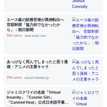
昆虫ってカルシウム少ないのか。知らんかった。調べたら
エース級の財務官僚が異例転出へ
コオロギのカルシウム分はエビの600分の1程度。
官邸幹部「協力的でなかったか
ら」：朝日新聞
─ニュース :: 【研究発表】昆虫学の大問題＝「昆虫はなぜ海にいな
いのか」に関する新仮説
346 users
www.asahi.com
あっけなく死んでしまったと思う漫
論文では「淡水はカルシウムも酸素も不足してて両方に不
画・アニメの主要キャラ
利だから両方が拮抗してるのでは」とあって面白い。海に
いる鋏角類（カブトガニ・ウミグモ）はカルシウムを使わ
294 users
anond.hatelabo.jp
ずキチンを強化してる筈だが、酵素が違うのか？
─ニュース :: 【研究発表】昆虫学の大問題＝「昆虫はなぜ海にいな
ジャミロクワイの名曲「Virtual
いのか」に関する新仮説
Insanity」「Cosmic Girl」
「Canned Heat」公式日本語字幕付