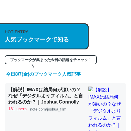
何気にChatGPTの仕組み、特に「トークン」について解
説してる記事が少ないので貴重な良記事。/続編来た
https://isobe324649.hatenablog.com/entry/2023/03/27
HOT ENTRY
人気ブックマークで知る
/064121
─GPTの仕組みと限界についての考察（１） - conceptualization
ブックマークが集まった今日の話題をチェック！
今日8/7(金)のブックマーク人気記事
これは良記事。32768トークンだと英語小説100ページ分
【解説】IMAXは結局何が凄いの？
くらい。小説でいう「ずっと前の伏線」は回収されないけ
なぜ「デジタルよりフィルム」と言
ど、短期記憶というには多い分量。進化すればするほど分
われるのか？｜Joshua Connolly
かりやすく強くなりそう
181 users
note.com/joshua_film
─GPTの仕組みと限界についての考察（１） - conceptualization