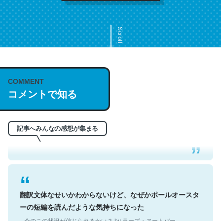
Scroll
COMMENT
これは名文。彼はとてもクレバーなんだろうなと凄く思
コメントで知る
う。英語少しでも読める人は原文もお勧め。自分はこの流
れ好き。Let’s Fucking Go. Then Covid hit. Shit.
─今のこの状況が信じられるかい？ by ラーズ・ヌートバー
記事へみんなの感想が集まる
翻訳文体なせいかわからないけど、なぜかポールオースタ
ーの短編を読んだような気持ちになった
─今のこの状況が信じられるかい？ by ラーズ・ヌートバー