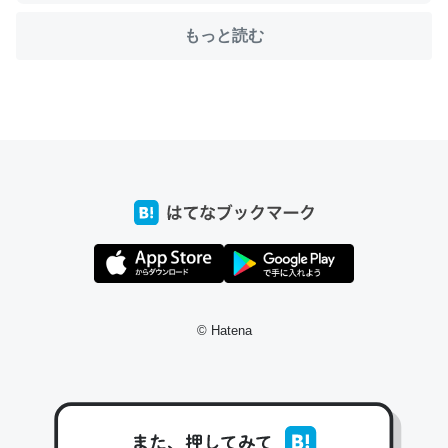
もっと読む
ちょうど同じ理由でEcho Show 8を設定中でした。Prime
とかSpotifyを支払う孝行もできる。一生で親と会える残
り時間を日数にすると1週間とかの人が多いそうだけど、
それを実質100倍以上に伸ばす効果があるはず……
─たまにLINEするくらいだった遠方の父67歳と僕。ITツール導入で
コミュニケーションが劇的に変化した｜tayorini by LIFULL介護
私も3年前ぐらいに祖母の家に設置した。ポケットWifiみ
© Hatena
たいなのでネット環境作ったけどAlexaしか使わないので
回線代ほとんどかからないですよ。参考：
https://toyoshi.hatenablog.com/entry/2019/05/15/1805
34