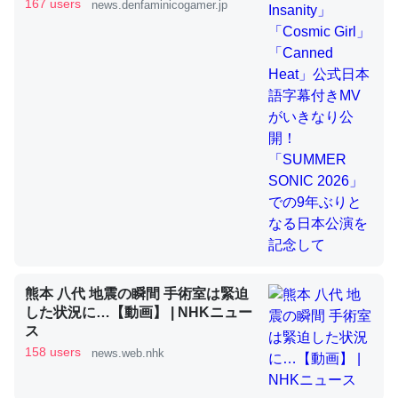
きMVがいきなり公開！「SUMMER
167 users
news.denfaminicogamer.jp
SONIC 2026」での9年ぶりとなる日
本公演を記念して
これを元に考えるとカルシウムを大量に使う脊椎動物と貝
類は苦労してるんだな…。腹足類だと殻を無くしてナメク
ジになったり努力してるし。
─ニュース :: 【研究発表】昆虫学の大問題＝「昆虫はなぜ海にいな
いのか」に関する新仮説
ウチもEchoを実家に置いて４年。でたまに覗いてる。ぼ
ちぼちRingも置こうかと画策中。あと、Googleマップで
熊本 八代 地震の瞬間 手術室は緊迫
位置情報を共有してる。電池残量や充電中かが分かるので
した状況に…【動画】 | NHKニュー
これ見て生きてるなって分かる。
ス
─たまにLINEするくらいだった遠方の父67歳と僕。ITツール導入で
158 users
news.web.nhk
コミュニケーションが劇的に変化した｜tayorini by LIFULL介護