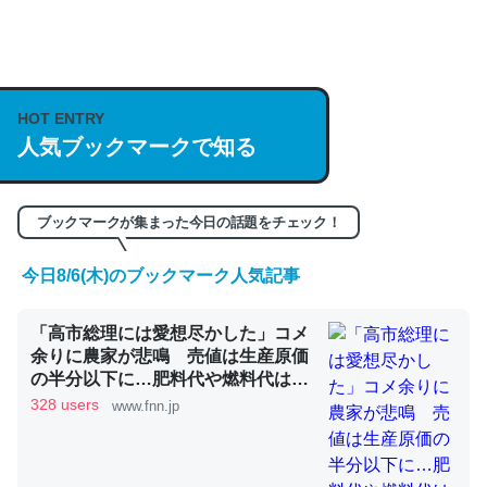
何気にChatGPTの仕組み、特に「トークン」について解
説してる記事が少ないので貴重な良記事。/続編来た
https://isobe324649.hatenablog.com/entry/2023/03/27
HOT ENTRY
/064121
人気ブックマークで知る
─GPTの仕組みと限界についての考察（１） - conceptualization
ブックマークが集まった今日の話題をチェック！
今日8/6(木)のブックマーク人気記事
これは良記事。32768トークンだと英語小説100ページ分
くらい。小説でいう「ずっと前の伏線」は回収されないけ
「高市総理には愛想尽かした」コメ
ど、短期記憶というには多い分量。進化すればするほど分
余りに農家が悲鳴 売値は生産原価
の半分以下に…肥料代や燃料代は高
かりやすく強くなりそう
騰「今年でやめる」農家も｜FNNプ
328 users
www.fnn.jp
─GPTの仕組みと限界についての考察（１） - conceptualization
ライムオンライン