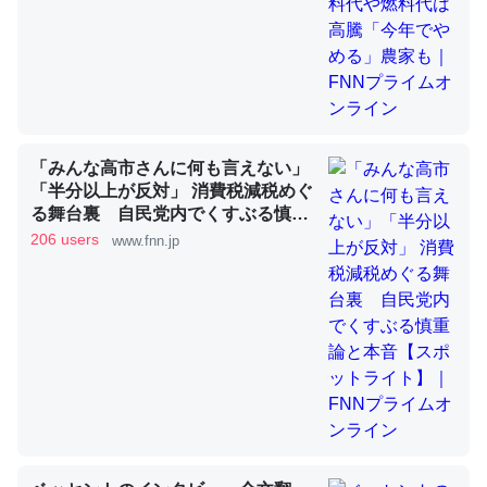
昆虫ってカルシウム少ないのか。知らんかった。調べたら
コオロギのカルシウム分はエビの600分の1程度。
─ニュース :: 【研究発表】昆虫学の大問題＝「昆虫はなぜ海にいな
いのか」に関する新仮説
「みんな高市さんに何も言えない」
「半分以上が反対」 消費税減税めぐ
る舞台裏 自民党内でくすぶる慎重
論と本音【スポットライト】｜FNN
206 users
www.fnn.jp
プライムオンライン
論文では「淡水はカルシウムも酸素も不足してて両方に不
利だから両方が拮抗してるのでは」とあって面白い。海に
いる鋏角類（カブトガニ・ウミグモ）はカルシウムを使わ
ずキチンを強化してる筈だが、酵素が違うのか？
─ニュース :: 【研究発表】昆虫学の大問題＝「昆虫はなぜ海にいな
いのか」に関する新仮説