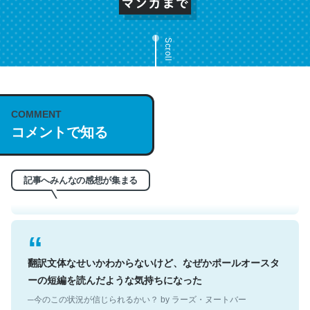
Scroll
これは名文。彼はとてもクレバーなんだろうなと凄く思
COMMENT
コメントで知る
う。英語少しでも読める人は原文もお勧め。自分はこの流
れ好き。Let’s Fucking Go. Then Covid hit. Shit.
─今のこの状況が信じられるかい？ by ラーズ・ヌートバー
記事へみんなの感想が集まる
翻訳文体なせいかわからないけど、なぜかポールオースタ
ーの短編を読んだような気持ちになった
─今のこの状況が信じられるかい？ by ラーズ・ヌートバー