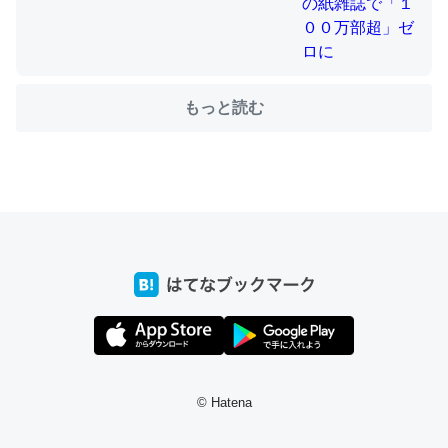
ちょうど同じ理由でEcho Show 8を設定中でした。Prime
とかSpotifyを支払う孝行もできる。一生で親と会える残
もっと読む
り時間を日数にすると1週間とかの人が多いそうだけど、
それを実質100倍以上に伸ばす効果があるはず……
─たまにLINEするくらいだった遠方の父67歳と僕。ITツール導入で
コミュニケーションが劇的に変化した｜tayorini by LIFULL介護
私も3年前ぐらいに祖母の家に設置した。ポケットWifiみ
たいなのでネット環境作ったけどAlexaしか使わないので
回線代ほとんどかからないですよ。参考：
https://toyoshi.hatenablog.com/entry/2019/05/15/1805
© Hatena
34
─たまにLINEするくらいだった遠方の父67歳と僕。ITツール導入で