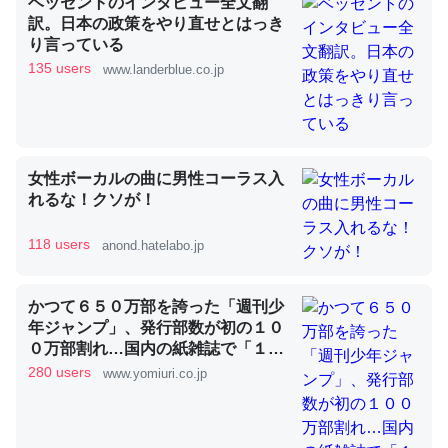
ベッセントのインタビュー全文翻
訳。日本の政策をやり直せとはっき
り言っている
これを元に考えるとカルシウムを大量に使う脊椎動物と貝
135 users
www.landerblue.co.jp
類は苦労してるんだな…。腹足類だと殻を無くしてナメク
ジになったり努力してるし。
─ニュース :: 【研究発表】昆虫学の大問題＝「昆虫はなぜ海にいな
いのか」に関する新仮説
女性ボーカルの曲に男性コーラス入
れるな！クソが！
118 users
anond.hatelabo.jp
ウチもEchoを実家に置いて４年。でたまに覗いてる。ぼ
ちぼちRingも置こうかと画策中。あと、Googleマップで
かつて６５０万部を誇った「週刊少
位置情報を共有してる。電池残量や充電中かが分かるので
年ジャンプ」、発行部数が初の１０
これ見て生きてるなって分かる。
０万部割れ…国内の紙雑誌で「１０
０万部超」ゼロに
280 users
www.yomiuri.co.jp
─たまにLINEするくらいだった遠方の父67歳と僕。ITツール導入で
コミュニケーションが劇的に変化した｜tayorini by LIFULL介護