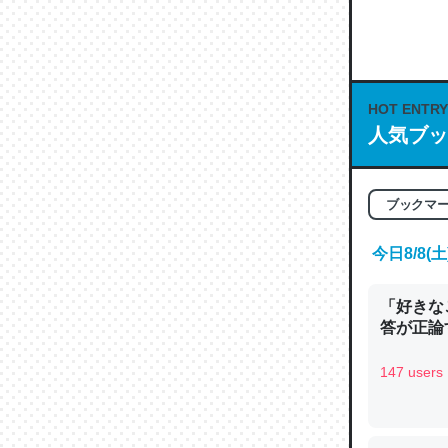
何気にC
な良記事。/続
─GPTの仕
HOT ENTRY
人気ブッ
これは良
ブックマ
の伏線」
今日8/8
やすく強
─GPTの仕
「好きな
答が正論
147 users
昆虫って
の600