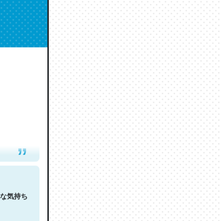
人は原文
な気持ち