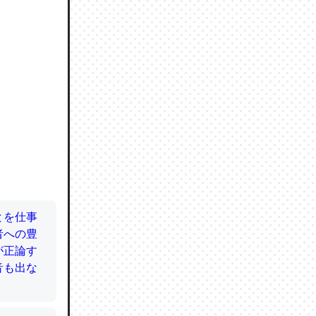
ので貴重
064121
ずっと前
ど分かり
分はエビ