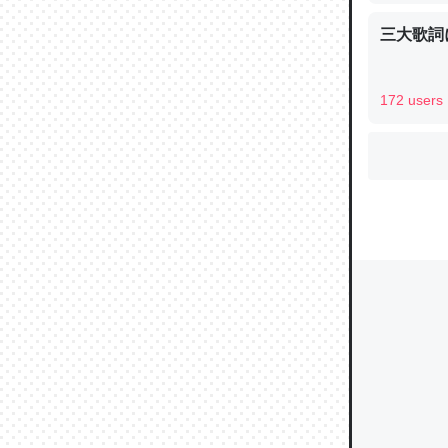
三大歌詞
ウチもE
172 users
中。あと
れ見て生
─たまにL
た｜tayori
ちょうど同
きる。一
を実質1
─たまにL
た｜tayori