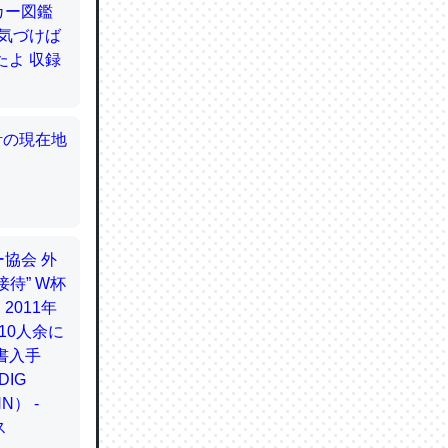
てるので
使わずキ
…。腹足