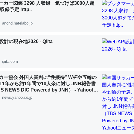
カー図鑑 3298 人収録 気づけば3000人超
 :: 【研究発表】昆虫学の大問題＝「昆虫はなぜ海にいないのか」に関する新仮説
録予定 http..
anond.hatelabo.jp
I設計の現在地2026 - Qiita
「淡水はカルシウムも酸素も不足してて両方に不利だから両方が拮抗し
って面白い。海にいる鋏角類（カブトガニ・ウミグモ）はカルシウムを
化してる筈だが、酵素が違うのか？
qiita.com
 :: 【研究発表】昆虫学の大問題＝「昆虫はなぜ海にいないのか」に関する新仮説
カー協会 外国人審判に“性接待” W杯や五輪の
11年から約1年間で10人余に対し JNN報告書
NEWS DIG Powered by JNN） - Yahoo!ニ
news.yahoo.co.jp
に考えるとカルシウムを大量に使う脊椎動物と貝類は苦労してるんだな
を無くしてナメクジになったり努力してるし。
 :: 【研究発表】昆虫学の大問題＝「昆虫はなぜ海にいないのか」に関する新仮説