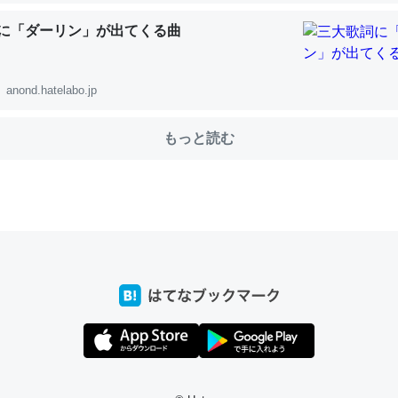
に「ダーリン」が出てくる曲
choを実家に置いて４年。でたまに覗いてる。ぼちぼちRingも置こう
anond.hatelabo.jp
、Googleマップで位置情報を共有してる。電池残量や充電中かが分か
きてるなって分かる。
もっと読む
INEするくらいだった遠方の父67歳と僕。ITツール導入でコミュニケーションが劇
ni by LIFULL介護
じ理由でEcho Show 8を設定中でした。PrimeとかSpotifyを支払
生で親と会える残り時間を日数にすると1週間とかの人が多いそうだけ
00倍以上に伸ばす効果があるはず……
INEするくらいだった遠方の父67歳と僕。ITツール導入でコミュニケーションが劇
ni by LIFULL介護