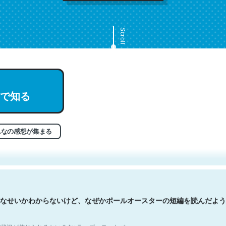
Scroll
で知る
文。彼はとてもクレバーなんだろうなと凄く思う。英語少しでも読める
分はこの流れ好き。Let’s Fucking Go. Then Covid hit. Shit.
状況が信じられるかい？ by ラーズ・ヌートバー
んなの感想が集まる
なせいかわからないけど、なぜかポールオースターの短編を読んだよう
状況が信じられるかい？ by ラーズ・ヌートバー