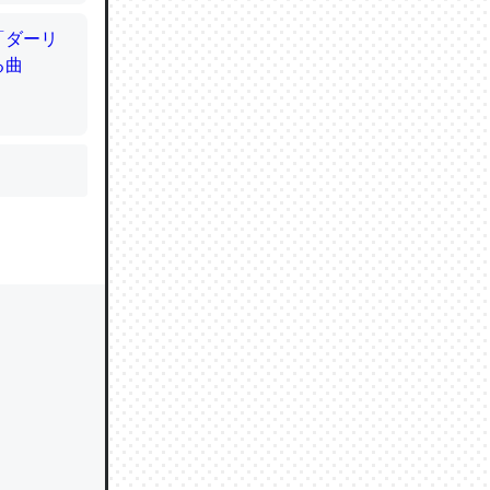
かと画策
るのでこ
的に変化し
う孝行もで
ど、それ
的に変化し