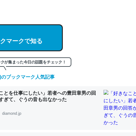
hatGPTの仕組み、特に「トークン」について解説してる記事が少ない
編来た https://isobe324649.hatenablog.com/entry/2023/03/27/
組みと限界についての考察（１） - conceptualization
クマークで知る
記事。32768トークンだと英語小説100ページ分くらい。小説でいう「
ークが集まった今日の話題をチェック！
は回収されないけど、短期記憶というには多い分量。進化すればするほ
(土)のブックマーク人気記事
くなりそう
組みと限界についての考察（１） - conceptualization
ことを仕事にしたい」若者への豊田章男の回
すぎて、ぐうの音も出なかった
diamond.jp
カルシウム少ないのか。知らんかった。調べたらコオロギのカルシウム
分の1程度。