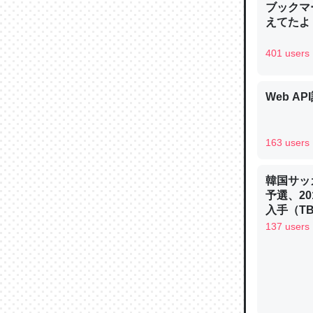
ブックマー
─ニュース
えてたよ 収
401 users
Web AP
論文では
は」とあ
チンを強
163 users
─ニュース
韓国サッ
予選、20
入手（TBS 
ュース
137 users
これを元
類だと殻
─ニュース