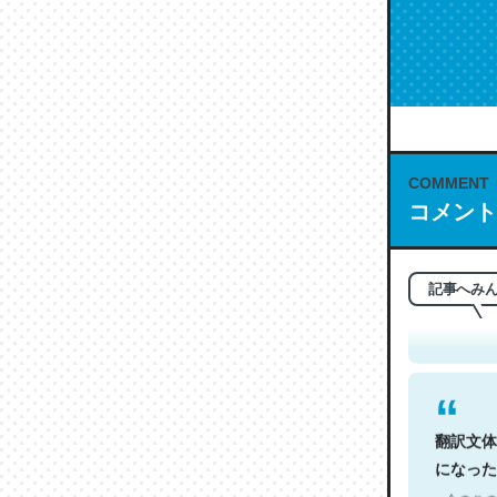
COMMENT
コメント
これは名
もお勧め。自
─今のこの
記事へみ
翻訳文体
になった
─今のこの