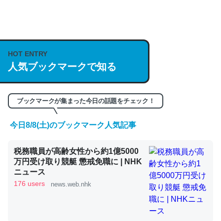
何気にChatGPTの仕組み、特に「トークン」について解
説してる記事が少ないので貴重な良記事。/続編来た
https://isobe324649.hatenablog.com/entry/2023/03/27
HOT ENTRY
人気ブックマークで知る
/064121
─GPTの仕組みと限界についての考察（１） - conceptualization
ブックマークが集まった今日の話題をチェック！
今日8/8(土)のブックマーク人気記事
これは良記事。32768トークンだと英語小説100ページ分
税務職員が高齢女性から約1億5000
くらい。小説でいう「ずっと前の伏線」は回収されないけ
万円受け取り競艇 懲戒免職に | NHK
ど、短期記憶というには多い分量。進化すればするほど分
ニュース
かりやすく強くなりそう
176 users
news.web.nhk
─GPTの仕組みと限界についての考察（１） - conceptualization