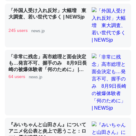
「外国人受け入れ反対」大幅増 東
大調査、若い世代で多く | NEWSjp
昆虫ってカルシウム少ないのか。知らんかった。調べたら
コオロギのカルシウム分はエビの600分の1程度。
245 users
news.jp
─ニュース :: 【研究発表】昆虫学の大問題＝「昆虫はなぜ海にいな
いのか」に関する新仮説
「非常に残念」高市総理と面会決定
も…発言不可、握手のみ 8月9日長
崎の被爆体験者「何のために」 |
NEWSjp
64 users
news.jp
論文では「淡水はカルシウムも酸素も不足してて両方に不
利だから両方が拮抗してるのでは」とあって面白い。海に
いる鋏角類（カブトガニ・ウミグモ）はカルシウムを使わ
ずキチンを強化してる筈だが、酵素が違うのか？
─ニュース :: 【研究発表】昆虫学の大問題＝「昆虫はなぜ海にいな
いのか」に関する新仮説
『みいちゃんと山田さん』について
アニメ化公表と炎上で思うこと：ロ