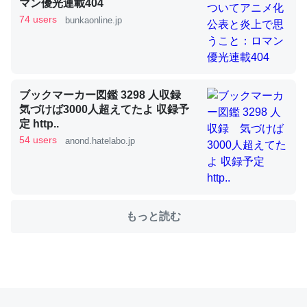
マン優光連載404
74 users
bunkaonline.jp
これを元に考えるとカルシウムを大量に使う脊椎動物と貝
類は苦労してるんだな…。腹足類だと殻を無くしてナメク
ジになったり努力してるし。
ブックマーカー図鑑 3298 人収録
─ニュース :: 【研究発表】昆虫学の大問題＝「昆虫はなぜ海にいな
気づけば3000人超えてたよ 収録予
いのか」に関する新仮説
定 http..
54 users
anond.hatelabo.jp
ウチもEchoを実家に置いて４年。でたまに覗いてる。ぼ
ちぼちRingも置こうかと画策中。あと、Googleマップで
もっと読む
位置情報を共有してる。電池残量や充電中かが分かるので
これ見て生きてるなって分かる。
─たまにLINEするくらいだった遠方の父67歳と僕。ITツール導入で
コミュニケーションが劇的に変化した｜tayorini by LIFULL介護