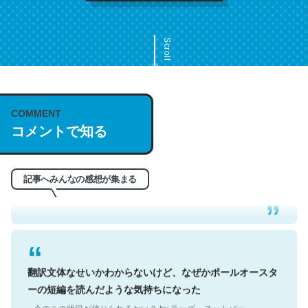
Scroll
COMMENT
これは名文。彼はとてもクレバーなんだろうなと凄く思
コメントで知る
う。英語少しでも読める人は原文もお勧め。自分はこの流
れ好き。Let’s Fucking Go. Then Covid hit. Shit.
─今のこの状況が信じられるかい？ by ラーズ・ヌートバー
記事へみんなの感想が集まる
翻訳文体なせいかわからないけど、なぜかポールオースタ
ーの短編を読んだような気持ちになった
─今のこの状況が信じられるかい？ by ラーズ・ヌートバー