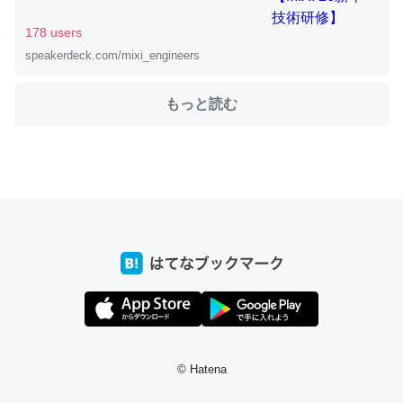
178 users
speakerdeck.com/mixi_engineers
ちょうど同じ理由でEcho Show 8を設定中でした。Prime
とかSpotifyを支払う孝行もできる。一生で親と会える残
もっと読む
り時間を日数にすると1週間とかの人が多いそうだけど、
それを実質100倍以上に伸ばす効果があるはず……
─たまにLINEするくらいだった遠方の父67歳と僕。ITツール導入で
コミュニケーションが劇的に変化した｜tayorini by LIFULL介護
私も3年前ぐらいに祖母の家に設置した。ポケットWifiみ
たいなのでネット環境作ったけどAlexaしか使わないので
回線代ほとんどかからないですよ。参考：
https://toyoshi.hatenablog.com/entry/2019/05/15/1805
© Hatena
34