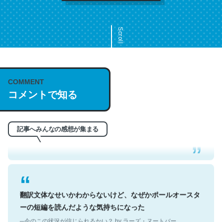
Scroll
COMMENT
これは名文。彼はとてもクレバーなんだろうなと凄く思
コメントで知る
う。英語少しでも読める人は原文もお勧め。自分はこの流
れ好き。Let’s Fucking Go. Then Covid hit. Shit.
─今のこの状況が信じられるかい？ by ラーズ・ヌートバー
記事へみんなの感想が集まる
翻訳文体なせいかわからないけど、なぜかポールオースタ
ーの短編を読んだような気持ちになった
─今のこの状況が信じられるかい？ by ラーズ・ヌートバー