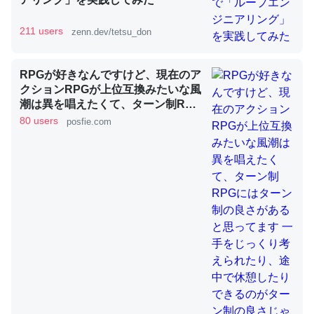
211 users
zenn.dev/tetsu_don
昆虫ってカルシウム少ないのか。知らんかった。調べたら
コオロギのカルシウム分はエビの600分の1程度。
RPGが好きなんですけど、現在のア
─ニュース :: 【研究発表】昆虫学の大問題＝「昆虫はなぜ海にいな
クションRPGが上位互換みたいな風
いのか」に関する新仮説
潮は異を唱えたくて、ターン制RPG
にはターン制の良さがあると思って
80 users
posfie.com
ます 一手をじっくり考えられたり、
途中で休憩したりできるのがターン
制の良さじゃないですか もっとター
ン制を煮詰めて欲しい→「既出だと
論文では「淡水はカルシウムも酸素も不足してて両方に不
思うがここはオクトパストラベラー
利だから両方が拮抗してるのでは」とあって面白い。海に
を推したい(´・ω・｀)」
いる鋏角類（カブトガニ・ウミグモ）はカルシウムを使わ
ずキチンを強化してる筈だが、酵素が違うのか？
─ニュース :: 【研究発表】昆虫学の大問題＝「昆虫はなぜ海にいな
いのか」に関する新仮説