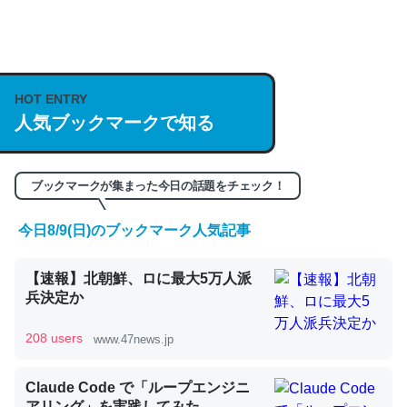
何気にChatGPTの仕組み、特に「トークン」について解
説してる記事が少ないので貴重な良記事。/続編来た
https://isobe324649.hatenablog.com/entry/2023/03/27
HOT ENTRY
/064121
人気ブックマークで知る
─GPTの仕組みと限界についての考察（１） - conceptualization
ブックマークが集まった今日の話題をチェック！
今日8/9(日)のブックマーク人気記事
これは良記事。32768トークンだと英語小説100ページ分
【速報】北朝鮮、ロに最大5万人派
くらい。小説でいう「ずっと前の伏線」は回収されないけ
兵決定か
ど、短期記憶というには多い分量。進化すればするほど分
かりやすく強くなりそう
208 users
www.47news.jp
─GPTの仕組みと限界についての考察（１） - conceptualization
Claude Code で「ループエンジニ
アリング」を実践してみた