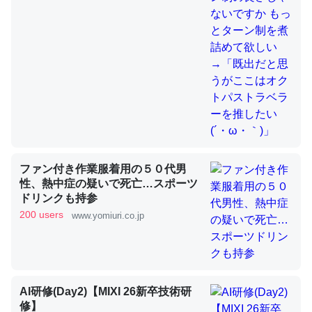
これを元に考えるとカルシウムを大量に使う脊椎動物と貝
類は苦労してるんだな…。腹足類だと殻を無くしてナメク
ジになったり努力してるし。
─ニュース :: 【研究発表】昆虫学の大問題＝「昆虫はなぜ海にいな
いのか」に関する新仮説
ファン付き作業服着用の５０代男
性、熱中症の疑いで死亡…スポーツ
ドリンクも持参
ウチもEchoを実家に置いて４年。でたまに覗いてる。ぼ
200 users
www.yomiuri.co.jp
ちぼちRingも置こうかと画策中。あと、Googleマップで
位置情報を共有してる。電池残量や充電中かが分かるので
これ見て生きてるなって分かる。
─たまにLINEするくらいだった遠方の父67歳と僕。ITツール導入で
コミュニケーションが劇的に変化した｜tayorini by LIFULL介護
AI研修(Day2)【MIXI 26新卒技術研
修】