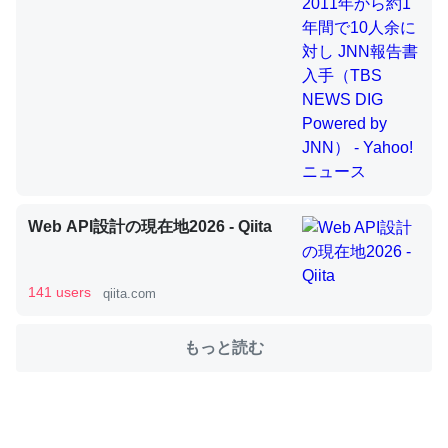
これを元に考えるとカルシウムを大量に使う脊椎動物と貝
類は苦労してるんだな…。腹足類だと殻を無くしてナメク
ジになったり努力してるし。
─ニュース :: 【研究発表】昆虫学の大問題＝「昆虫はなぜ海にいな
いのか」に関する新仮説
Web API設計の現在地2026 - Qiita
ウチもEchoを実家に置いて４年。でたまに覗いてる。ぼ
141 users
qiita.com
ちぼちRingも置こうかと画策中。あと、Googleマップで
位置情報を共有してる。電池残量や充電中かが分かるので
もっと読む
これ見て生きてるなって分かる。
─たまにLINEするくらいだった遠方の父67歳と僕。ITツール導入で
コミュニケーションが劇的に変化した｜tayorini by LIFULL介護