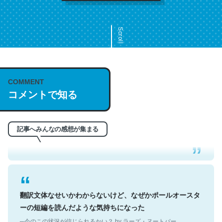
Scroll
COMMENT
これは名文。彼はとてもクレバーなんだろうなと凄く思
コメントで知る
う。英語少しでも読める人は原文もお勧め。自分はこの流
れ好き。Let’s Fucking Go. Then Covid hit. Shit.
─今のこの状況が信じられるかい？ by ラーズ・ヌートバー
記事へみんなの感想が集まる
翻訳文体なせいかわからないけど、なぜかポールオースタ
ーの短編を読んだような気持ちになった
─今のこの状況が信じられるかい？ by ラーズ・ヌートバー