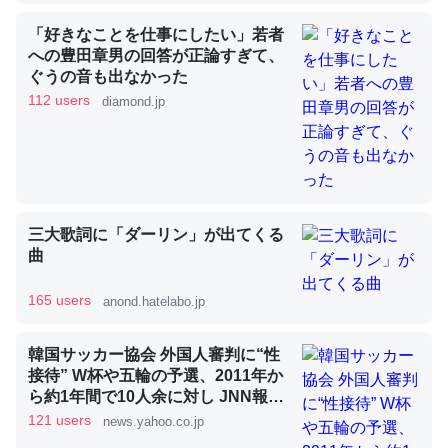
「好きなことを仕事にしたい」若者
への豊田章男の回答が正論すぎて、
昆虫ってカルシウム少ないのか。知らんかった。調べたら
ぐうの音も出なかった
コオロギのカルシウム分はエビの600分の1程度。
112 users
diamond.jp
─ニュース :: 【研究発表】昆虫学の大問題＝「昆虫はなぜ海にいな
いのか」に関する新仮説
三大歌詞に「ダーリン」が出てくる
曲
論文では「淡水はカルシウムも酸素も不足してて両方に不
利だから両方が拮抗してるのでは」とあって面白い。海に
165 users
anond.hatelabo.jp
いる鋏角類（カブトガニ・ウミグモ）はカルシウムを使わ
ずキチンを強化してる筈だが、酵素が違うのか？
韓国サッカー協会 外国人審判に“性
─ニュース :: 【研究発表】昆虫学の大問題＝「昆虫はなぜ海にいな
接待” W杯や五輪の予選、2011年か
いのか」に関する新仮説
ら約1年間で10人余に対し JNN報告
書入手（TBS NEWS DIG Powered
121 users
news.yahoo.co.jp
by JNN） - Yahoo!ニュース