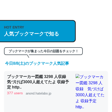
何気にChatGPTの仕組み、特に「トークン」について解
説してる記事が少ないので貴重な良記事。/続編来た
https://isobe324649.hatenablog.com/entry/2023/03/27
HOT ENTRY
/064121
人気ブックマークで知る
─GPTの仕組みと限界についての考察（１） - conceptualization
ブックマークが集まった今日の話題をチェック！
今日8/8(土)のブックマーク人気記事
これは良記事。32768トークンだと英語小説100ページ分
ブックマーカー図鑑 3298 人収録
くらい。小説でいう「ずっと前の伏線」は回収されないけ
気づけば3000人超えてたよ 収録予
ど、短期記憶というには多い分量。進化すればするほど分
定 http..
かりやすく強くなりそう
377 users
anond.hatelabo.jp
─GPTの仕組みと限界についての考察（１） - conceptualization