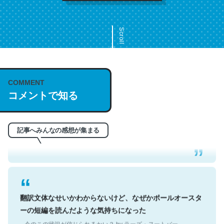
Scroll
COMMENT
これは名文。彼はとてもクレバーなんだろうなと凄く思
コメントで知る
う。英語少しでも読める人は原文もお勧め。自分はこの流
れ好き。Let’s Fucking Go. Then Covid hit. Shit.
─今のこの状況が信じられるかい？ by ラーズ・ヌートバー
記事へみんなの感想が集まる
翻訳文体なせいかわからないけど、なぜかポールオースタ
ーの短編を読んだような気持ちになった
─今のこの状況が信じられるかい？ by ラーズ・ヌートバー