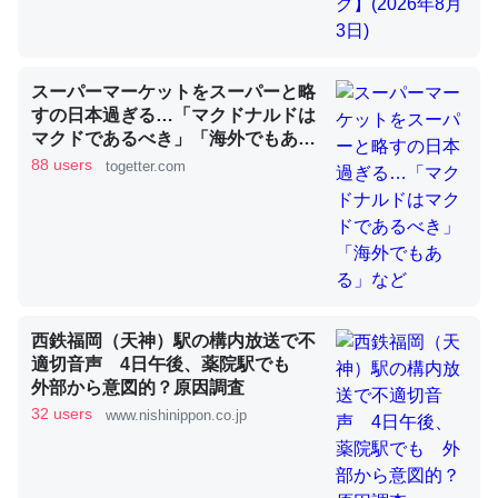
これを元に考えるとカルシウムを大量に使う脊椎動物と貝
スーパーマーケットをスーパーと略
類は苦労してるんだな…。腹足類だと殻を無くしてナメク
すの日本過ぎる…「マクドナルドは
ジになったり努力してるし。
マクドであるべき」「海外でもあ
─ニュース :: 【研究発表】昆虫学の大問題＝「昆虫はなぜ海にいな
る」など
88 users
togetter.com
いのか」に関する新仮説
ウチもEchoを実家に置いて４年。でたまに覗いてる。ぼ
西鉄福岡（天神）駅の構内放送で不
ちぼちRingも置こうかと画策中。あと、Googleマップで
適切音声 4日午後、薬院駅でも
位置情報を共有してる。電池残量や充電中かが分かるので
外部から意図的？原因調査
これ見て生きてるなって分かる。
32 users
www.nishinippon.co.jp
─たまにLINEするくらいだった遠方の父67歳と僕。ITツール導入で
コミュニケーションが劇的に変化した｜tayorini by LIFULL介護