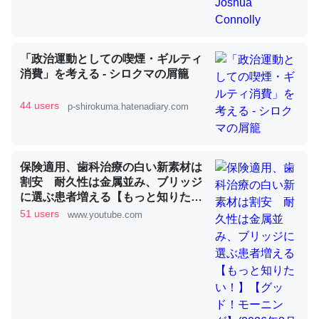
昆虫ってカルシウム少ないのか。知らんかった。調べたら
「政治運動としての喫煙・ギルティ
コオロギのカルシウム分はエビの600分の1程度。
消費」を考える - シロクマの屑籠
─ニュース :: 【研究発表】昆虫学の大問題＝「昆虫はなぜ海にいな
いのか」に関する新仮説
44 users
p-shirokuma.hatenadiary.com
保険適用、歯科治療の白い新素材は
割安 耐久性は金属並み、ブリッジ
論文では「淡水はカルシウムも酸素も不足してて両方に不
に選ぶ患者増える【もっと知りた
利だから両方が拮抗してるのでは」とあって面白い。海に
い！】【グッド！モーニング】
51 users
www.youtube.com
いる鋏角類（カブトガニ・ウミグモ）はカルシウムを使わ
(2026年8月3日)
ずキチンを強化してる筈だが、酵素が違うのか？
─ニュース :: 【研究発表】昆虫学の大問題＝「昆虫はなぜ海にいな
いのか」に関する新仮説