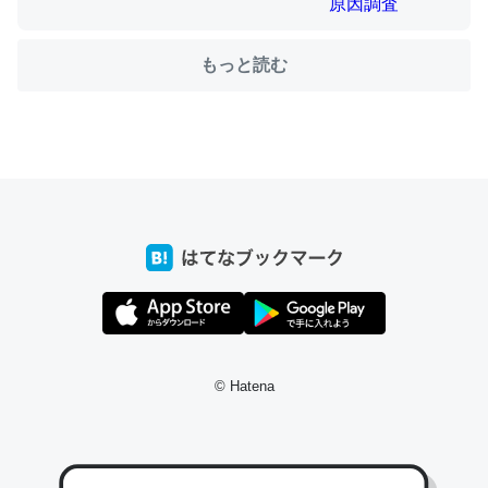
もっと読む
ちょうど同じ理由でEcho Show 8を設定中でした。Prime
とかSpotifyを支払う孝行もできる。一生で親と会える残
り時間を日数にすると1週間とかの人が多いそうだけど、
それを実質100倍以上に伸ばす効果があるはず……
─たまにLINEするくらいだった遠方の父67歳と僕。ITツール導入で
コミュニケーションが劇的に変化した｜tayorini by LIFULL介護
私も3年前ぐらいに祖母の家に設置した。ポケットWifiみ
© Hatena
たいなのでネット環境作ったけどAlexaしか使わないので
回線代ほとんどかからないですよ。参考：
https://toyoshi.hatenablog.com/entry/2019/05/15/1805
34