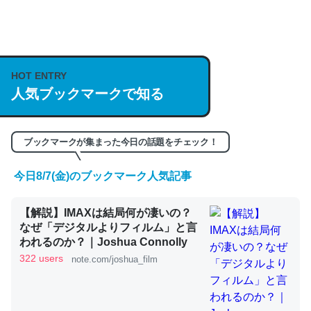
何気にChatGPTの仕組み、特に「トークン」について解
説してる記事が少ないので貴重な良記事。/続編来た
https://isobe324649.hatenablog.com/entry/2023/03/27
HOT ENTRY
人気ブックマークで知る
/064121
─GPTの仕組みと限界についての考察（１） - conceptualization
ブックマークが集まった今日の話題をチェック！
今日8/7(金)のブックマーク人気記事
これは良記事。32768トークンだと英語小説100ページ分
【解説】IMAXは結局何が凄いの？
くらい。小説でいう「ずっと前の伏線」は回収されないけ
なぜ「デジタルよりフィルム」と言
ど、短期記憶というには多い分量。進化すればするほど分
われるのか？｜Joshua Connolly
かりやすく強くなりそう
322 users
note.com/joshua_film
─GPTの仕組みと限界についての考察（１） - conceptualization