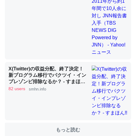
これを元に考えるとカルシウムを大量に使う脊椎動物と貝
類は苦労してるんだな…。腹足類だと殻を無くしてナメク
ジになったり努力してるし。
─ニュース :: 【研究発表】昆虫学の大問題＝「昆虫はなぜ海にいな
いのか」に関する新仮説
X(Twitter)の収益分配、終了決定！
新プログラム移行でパクツイ・イン
プレゾンビ排除なるか？ - すまほ
ウチもEchoを実家に置いて４年。でたまに覗いてる。ぼ
ん!!
82 users
smhn.info
ちぼちRingも置こうかと画策中。あと、Googleマップで
位置情報を共有してる。電池残量や充電中かが分かるので
これ見て生きてるなって分かる。
─たまにLINEするくらいだった遠方の父67歳と僕。ITツール導入で
コミュニケーションが劇的に変化した｜tayorini by LIFULL介護
もっと読む