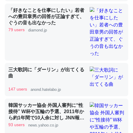
「好きなことを仕事にしたい」若者
への豊田章男の回答が正論すぎて、
昆虫ってカルシウム少ないのか。知らんかった。調べたら
ぐうの音も出なかった
コオロギのカルシウム分はエビの600分の1程度。
79 users
diamond.jp
─ニュース :: 【研究発表】昆虫学の大問題＝「昆虫はなぜ海にいな
いのか」に関する新仮説
三大歌詞に「ダーリン」が出てくる
曲
論文では「淡水はカルシウムも酸素も不足してて両方に不
利だから両方が拮抗してるのでは」とあって面白い。海に
147 users
anond.hatelabo.jp
いる鋏角類（カブトガニ・ウミグモ）はカルシウムを使わ
ずキチンを強化してる筈だが、酵素が違うのか？
韓国サッカー協会 外国人審判に“性
─ニュース :: 【研究発表】昆虫学の大問題＝「昆虫はなぜ海にいな
接待” W杯や五輪の予選、2011年か
いのか」に関する新仮説
ら約1年間で10人余に対し JNN報告
書入手（TBS NEWS DIG Powered
93 users
news.yahoo.co.jp
by JNN） - Yahoo!ニュース