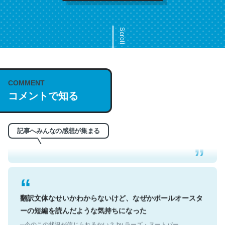
Scroll
COMMENT
これは名文。彼はとてもクレバーなんだろうなと凄く思
コメントで知る
う。英語少しでも読める人は原文もお勧め。自分はこの流
れ好き。Let’s Fucking Go. Then Covid hit. Shit.
─今のこの状況が信じられるかい？ by ラーズ・ヌートバー
記事へみんなの感想が集まる
翻訳文体なせいかわからないけど、なぜかポールオースタ
ーの短編を読んだような気持ちになった
─今のこの状況が信じられるかい？ by ラーズ・ヌートバー