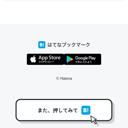
ちょうど同じ理由でEcho Show 8を設定中でした。Prime
とかSpotifyを支払う孝行もできる。一生で親と会える残
り時間を日数にすると1週間とかの人が多いそうだけど、
それを実質100倍以上に伸ばす効果があるはず……
─たまにLINEするくらいだった遠方の父67歳と僕。ITツール導入で
コミュニケーションが劇的に変化した｜tayorini by LIFULL介護
© Hatena
私も3年前ぐらいに祖母の家に設置した。ポケットWifiみ
たいなのでネット環境作ったけどAlexaしか使わないので
回線代ほとんどかからないですよ。参考：
https://toyoshi.hatenablog.com/entry/2019/05/15/1805
34