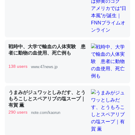
昆虫ってカルシウム少ないのか。知らんかった。調べたら
コオロギのカルシウム分はエビの600分の1程度。
─ニュース :: 【研究発表】昆虫学の大問題＝「昆虫はなぜ海にいな
いのか」に関する新仮説
戦時中、大学で輸血の人体実験 患
者に動物の血使用、死亡例も
138 users
www.47news.jp
論文では「淡水はカルシウムも酸素も不足してて両方に不
利だから両方が拮抗してるのでは」とあって面白い。海に
うまみがジュワッとしみだす、とう
いる鋏角類（カブトガニ・ウミグモ）はカルシウムを使わ
もろこしとスペアリブの塩スープ｜
ずキチンを強化してる筈だが、酵素が違うのか？
有賀 薫
─ニュース :: 【研究発表】昆虫学の大問題＝「昆虫はなぜ海にいな
290 users
note.com/kaorun
いのか」に関する新仮説