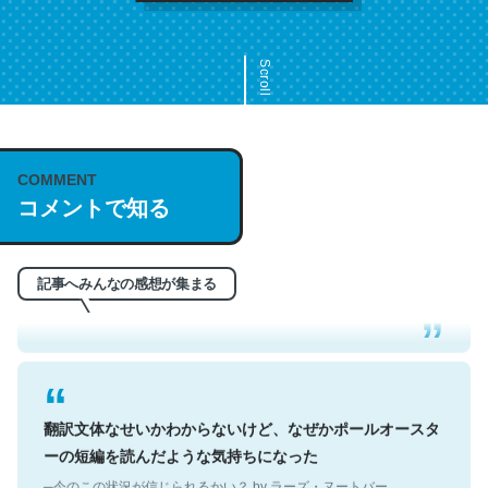
Scroll
COMMENT
これは名文。彼はとてもクレバーなんだろうなと凄く思
コメントで知る
う。英語少しでも読める人は原文もお勧め。自分はこの流
れ好き。Let’s Fucking Go. Then Covid hit. Shit.
─今のこの状況が信じられるかい？ by ラーズ・ヌートバー
記事へみんなの感想が集まる
翻訳文体なせいかわからないけど、なぜかポールオースタ
ーの短編を読んだような気持ちになった
─今のこの状況が信じられるかい？ by ラーズ・ヌートバー