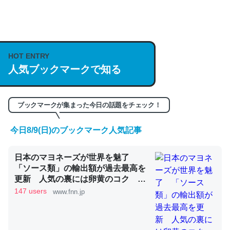
何気にChatGPTの仕組み、特に「トークン」について解
説してる記事が少ないので貴重な良記事。/続編来た
https://isobe324649.hatenablog.com/entry/2023/03/27
HOT ENTRY
/064121
人気ブックマークで知る
─GPTの仕組みと限界についての考察（１） - conceptualization
ブックマークが集まった今日の話題をチェック！
今日8/9(日)のブックマーク人気記事
これは良記事。32768トークンだと英語小説100ページ分
日本のマヨネーズが世界を魅了
くらい。小説でいう「ずっと前の伏線」は回収されないけ
「ソース類」の輸出額が過去最高を
ど、短期記憶というには多い分量。進化すればするほど分
更新 人気の裏には卵黄のコク ア
かりやすく強くなりそう
メリカでは“日本風”が誕生｜FNNプ
147 users
www.fnn.jp
ライムオンライン
─GPTの仕組みと限界についての考察（１） - conceptualization