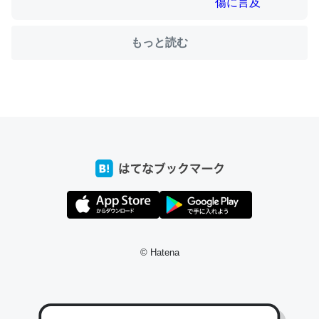
もっと読む
ちょうど同じ理由でEcho Show 8を設定中でした。Prime
とかSpotifyを支払う孝行もできる。一生で親と会える残
り時間を日数にすると1週間とかの人が多いそうだけど、
それを実質100倍以上に伸ばす効果があるはず……
─たまにLINEするくらいだった遠方の父67歳と僕。ITツール導入で
コミュニケーションが劇的に変化した｜tayorini by LIFULL介護
私も3年前ぐらいに祖母の家に設置した。ポケットWifiみ
たいなのでネット環境作ったけどAlexaしか使わないので
© Hatena
回線代ほとんどかからないですよ。参考：
https://toyoshi.hatenablog.com/entry/2019/05/15/1805
34