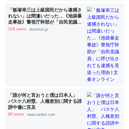
「飯塚幸三は上級国民だから逮捕さ
れない」は間違いだった…《池袋暴
これを元に考えるとカルシウムを大量に使う脊椎動物と貝
走事故》警視庁幹部が「自民党議
類は苦労してるんだな…。腹足類だと殻を無くしてナメク
員」に呼び出されても逮捕を見送っ
159 users
bunshun.jp
ジになったり努力してるし。
た理由 | 文春オンライン
─ニュース :: 【研究発表】昆虫学の大問題＝「昆虫はなぜ海にいな
いのか」に関する新仮説
ウチもEchoを実家に置いて４年。でたまに覗いてる。ぼ
ちぼちRingも置こうかと画策中。あと、Googleマップで
「誰が何と言おうと僕は日本人」
位置情報を共有してる。電池残量や充電中かが分かるので
バスケ八村塁、人種差別に関する誹
これ見て生きてるなって分かる。
謗中傷に言及
─たまにLINEするくらいだった遠方の父67歳と僕。ITツール導入で
90 users
www.sankei.com
コミュニケーションが劇的に変化した｜tayorini by LIFULL介護