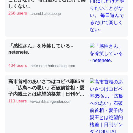
しくない..
268 users
anond.hatelabo.jp
昆虫ってカルシウム少ないのか。知らんかった。調べたら
コオロギのカルシウム分はエビの600分の1程度。
─ニュース :: 【研究発表】昆虫学の大問題＝「昆虫はなぜ海にいな
いのか」に関する新仮説
「感性さん」を冷笑している -
netenete.
434 users
nete-nete.hatenablog.com
論文では「淡水はカルシウムも酸素も不足してて両方に不
高市首相のあいさつはコピペ率85％
利だから両方が拮抗してるのでは」とあって面白い。海に
…「広島への思い」石破前首相・愛
子内親王とは絶望的格差｜日刊ゲン
いる鋏角類（カブトガニ・ウミグモ）はカルシウムを使わ
ダイDIGITAL
113 users
www.nikkan-gendai.com
ずキチンを強化してる筈だが、酵素が違うのか？
─ニュース :: 【研究発表】昆虫学の大問題＝「昆虫はなぜ海にいな
いのか」に関する新仮説