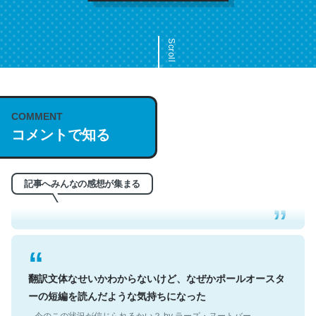
Scroll
COMMENT
これは名文。彼はとてもクレバーなんだろうなと凄く思
コメントで知る
う。英語少しでも読める人は原文もお勧め。自分はこの流
れ好き。Let’s Fucking Go. Then Covid hit. Shit.
─今のこの状況が信じられるかい？ by ラーズ・ヌートバー
記事へみんなの感想が集まる
翻訳文体なせいかわからないけど、なぜかポールオースタ
ーの短編を読んだような気持ちになった
─今のこの状況が信じられるかい？ by ラーズ・ヌートバー