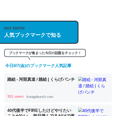
何気にChatGPTの仕組み、特に「トークン」について解
説してる記事が少ないので貴重な良記事。/続編来た
https://isobe324649.hatenablog.com/entry/2023/03/27
HOT ENTRY
人気ブックマークで知る
/064121
─GPTの仕組みと限界についての考察（１） - conceptualization
ブックマークが集まった今日の話題をチェック！
今日8/7(金)のブックマーク人気記事
これは良記事。32768トークンだと英語小説100ページ分
踏絵 - 河部真道 / 踏絵 | くらげバンチ
くらい。小説でいう「ずっと前の伏線」は回収されないけ
ど、短期記憶というには多い分量。進化すればするほど分
かりやすく強くなりそう
301 users
kuragebunch.com
─GPTの仕組みと限界についての考察（１） - conceptualization
40代後半でFIREしたけどやりたい
ことがない。 毎日遊んでるだけで楽