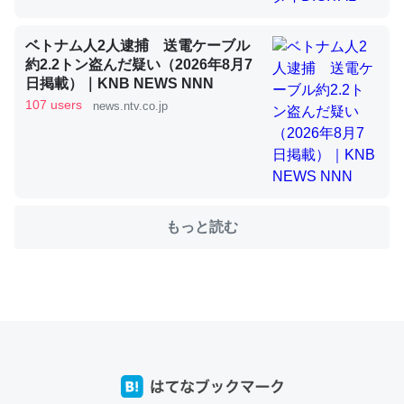
ベトナム人2人逮捕 送電ケーブル
これを元に考えるとカルシウムを大量に使う脊椎動物と貝
約2.2トン盗んだ疑い（2026年8月7
類は苦労してるんだな…。腹足類だと殻を無くしてナメク
日掲載）｜KNB NEWS NNN
107 users
ジになったり努力してるし。
news.ntv.co.jp
─ニュース :: 【研究発表】昆虫学の大問題＝「昆虫はなぜ海にいな
いのか」に関する新仮説
もっと読む
ウチもEchoを実家に置いて４年。でたまに覗いてる。ぼ
ちぼちRingも置こうかと画策中。あと、Googleマップで
位置情報を共有してる。電池残量や充電中かが分かるので
これ見て生きてるなって分かる。
─たまにLINEするくらいだった遠方の父67歳と僕。ITツール導入で
コミュニケーションが劇的に変化した｜tayorini by LIFULL介護