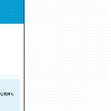
人は原文
な気持ち