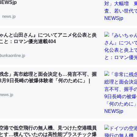
NEWSjp
news.jp
ゃんと山田さん』についてアニメ化公表と炎
「淡水はカルシウムも酸素も不足してて両方に不利だから両方が拮抗し
うこと：ロマン優光連載404
って面白い。海にいる鋏角類（カブトガニ・ウミグモ）はカルシウムを
化してる筈だが、酵素が違うのか？
bunkaonline.jp
 :: 【研究発表】昆虫学の大問題＝「昆虫はなぜ海にいないのか」に関する新仮説
残念」高市総理と面会決定も…発言不可、握
8月9日長崎の被爆体験者「何のために」 |
news.jp
に考えるとカルシウムを大量に使う脊椎動物と貝類は苦労してるんだな
を無くしてナメクジになったり努力してるし。
 :: 【研究発表】昆虫学の大問題＝「昆虫はなぜ海にいないのか」に関する新仮説
空港で低空飛行の無人機、見つけた空港職員
とす…積んでいたのは高性能プラスチック爆