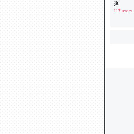
弾
117 users
ウチもE
中。あと
れ見て生
─たまにL
た｜tayori
ちょうど同
きる。一
を実質1
─たまにL
た｜tayori