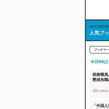
何気にC
な良記事。/続
─GPTの仕
HOT ENTRY
人気ブッ
これは良
ブックマ
の伏線」
やすく強
今日8/8
─GPTの仕
税務職員
懲戒免職に
155 users
昆虫って
の600
「外国人
─ニュース