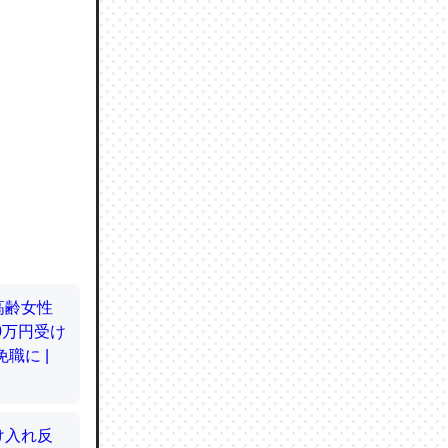
ので貴重
064121
ずっと前
ど分かり
分はエビ