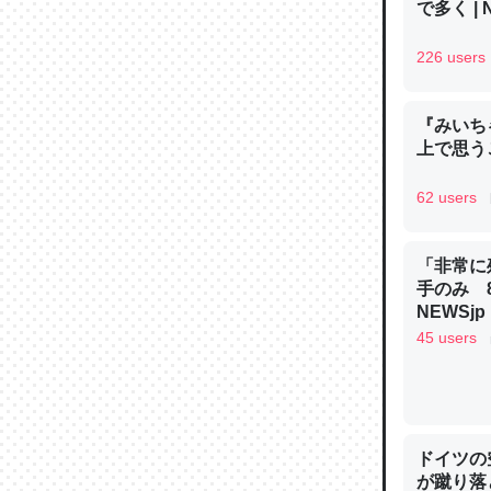
で多く | 
226 users
『みいち
論文では
上で思
は」とあ
チンを強
62 users
─ニュース
「非常に
手のみ 
NEWSjp
45 users
これを元
類だと殻
─ニュース
ドイツの
が蹴り落