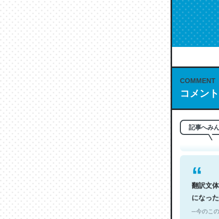
COMMENT
これは名
コメント
もお勧め。自
─今のこの
記事へみ
翻訳文体
になった
─今のこの