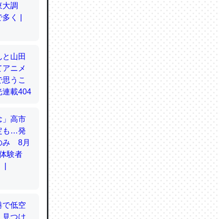
てるので
使わずキ
…。腹足