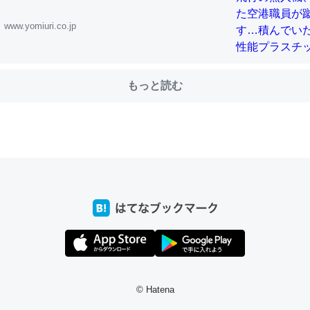
www.yomiuri.co.jp
choを実家に置いて４年。でたまに覗いてる。ぼちぼちRingも置こう
、Googleマップで位置情報を共有してる。電池残量や充電中かが分か
きてるなって分かる。
もっと読む
INEするくらいだった遠方の父67歳と僕。ITツール導入でコミュニケーションが劇
ni by LIFULL介護
じ理由でEcho Show 8を設定中でした。PrimeとかSpotifyを支払
生で親と会える残り時間を日数にすると1週間とかの人が多いそうだけ
00倍以上に伸ばす効果があるはず……
INEするくらいだった遠方の父67歳と僕。ITツール導入でコミュニケーションが劇
ni by LIFULL介護
© Hatena