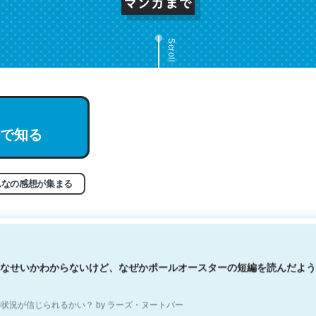
Scroll
文。彼はとてもクレバーなんだろうなと凄く思う。英語少しでも読める
で知る
分はこの流れ好き。Let’s Fucking Go. Then Covid hit. Shit.
状況が信じられるかい？ by ラーズ・ヌートバー
んなの感想が集まる
なせいかわからないけど、なぜかポールオースターの短編を読んだよう
状況が信じられるかい？ by ラーズ・ヌートバー