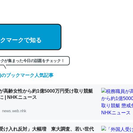
hatGPTの仕組み、特に「トークン」について解説してる記事が少ない
編来た https://isobe324649.hatenablog.com/entry/2023/03/27/
組みと限界についての考察（１） - conceptualization
クマークで知る
記事。32768トークンだと英語小説100ページ分くらい。小説でいう「
ークが集まった今日の話題をチェック！
は回収されないけど、短期記憶というには多い分量。進化すればするほ
くなりそう
(土)のブックマーク人気記事
組みと限界についての考察（１） - conceptualization
が高齢女性から約1億5000万円受け取り競艇
 | NHKニュース
news.web.nhk
カルシウム少ないのか。知らんかった。調べたらコオロギのカルシウム
分の1程度。
受け入れ反対」大幅増 東大調査、若い世代
 :: 【研究発表】昆虫学の大問題＝「昆虫はなぜ海にいないのか」に関する新仮説