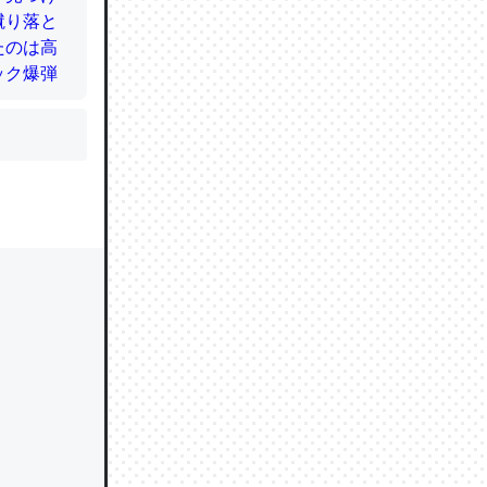
かと画策
るのでこ
的に変化し
う孝行もで
ど、それ
的に変化し