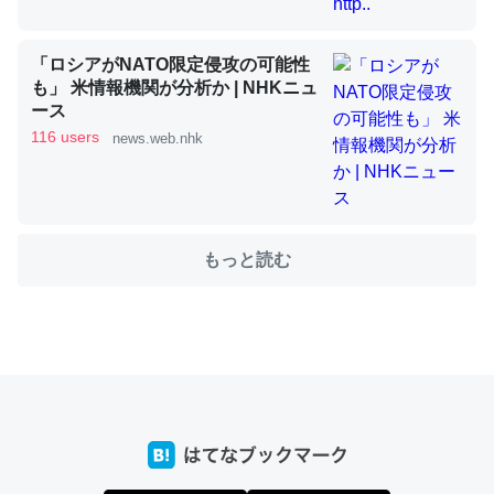
「ロシアがNATO限定侵攻の可能性
これを元に考えるとカルシウムを大量に使う脊椎動物と貝
も」 米情報機関が分析か | NHKニュ
類は苦労してるんだな…。腹足類だと殻を無くしてナメク
ース
ジになったり努力してるし。
116 users
news.web.nhk
─ニュース :: 【研究発表】昆虫学の大問題＝「昆虫はなぜ海にいな
いのか」に関する新仮説
もっと読む
ウチもEchoを実家に置いて４年。でたまに覗いてる。ぼ
ちぼちRingも置こうかと画策中。あと、Googleマップで
位置情報を共有してる。電池残量や充電中かが分かるので
これ見て生きてるなって分かる。
─たまにLINEするくらいだった遠方の父67歳と僕。ITツール導入で
コミュニケーションが劇的に変化した｜tayorini by LIFULL介護