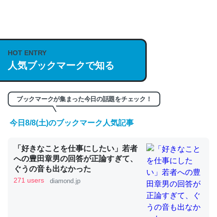
何気にChatGPTの仕組み、特に「トークン」について解
説してる記事が少ないので貴重な良記事。/続編来た
https://isobe324649.hatenablog.com/entry/2023/03/27
HOT ENTRY
人気ブックマークで知る
/064121
─GPTの仕組みと限界についての考察（１） - conceptualization
ブックマークが集まった今日の話題をチェック！
今日8/8(土)のブックマーク人気記事
これは良記事。32768トークンだと英語小説100ページ分
「好きなことを仕事にしたい」若者
くらい。小説でいう「ずっと前の伏線」は回収されないけ
への豊田章男の回答が正論すぎて、
ど、短期記憶というには多い分量。進化すればするほど分
ぐうの音も出なかった
かりやすく強くなりそう
271 users
diamond.jp
─GPTの仕組みと限界についての考察（１） - conceptualization