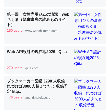
第一回 女性専用ジムの清潔｜web
昆虫ってカルシウム少ないのか。知らんかった。調べたら
ちくま（筑摩書房の読みものサイ
コオロギのカルシウム分はエビの600分の1程度。
ト）
180 users
www.webchikuma.com
─ニュース :: 【研究発表】昆虫学の大問題＝「昆虫はなぜ海にいな
いのか」に関する新仮説
Web API設計の現在地2026 - Qiita
論文では「淡水はカルシウムも酸素も不足してて両方に不
270 users
qiita.com
利だから両方が拮抗してるのでは」とあって面白い。海に
いる鋏角類（カブトガニ・ウミグモ）はカルシウムを使わ
ブックマーカー図鑑 3298 人収録
ずキチンを強化してる筈だが、酵素が違うのか？
気づけば3000人超えてたよ 収録予
─ニュース :: 【研究発表】昆虫学の大問題＝「昆虫はなぜ海にいな
定 http..
いのか」に関する新仮説
476 users
anond.hatelabo.jp