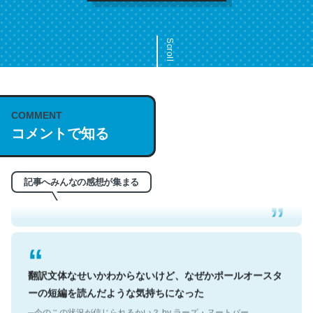
Scroll
COMMENT
これは名文。彼はとてもクレバーなんだろうなと凄く思
コメントで知る
う。英語少しでも読める人は原文もお勧め。自分はこの流
れ好き。Let’s Fucking Go. Then Covid hit. Shit.
─今のこの状況が信じられるかい？ by ラーズ・ヌートバー
記事へみんなの感想が集まる
翻訳文体なせいかわからないけど、なぜかポールオースタ
ーの短編を読んだような気持ちになった
─今のこの状況が信じられるかい？ by ラーズ・ヌートバー