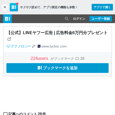
サクサク読めて、
アプリ限定の機能も多数！
アプリで開く
c
l
o
ログイン
ユーザー登録
s
e
【公式】LINEヤフー広告 | 広告料金6万円分プレゼント
テクノロジー
www.lycbiz.com
224
users
28
がブックマーク
ブックマークを追加
28
記事へのコメント
件