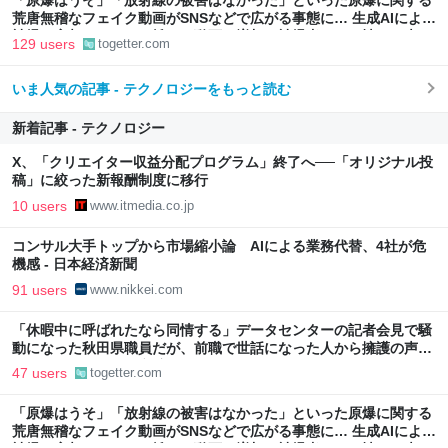
「原爆はうそ」「放射線の被害はなかった」といった原爆に関する
荒唐無稽なフェイク動画がSNSなどで広がる事態に… 生成AIによる
被爆の実相からはかけ離れた動画も増加、被爆者からは憤りの声も
129 users
togetter.com
いま人気の記事 - テクノロジーをもっと読む
新着記事 - テクノロジー
X、「クリエイター収益分配プログラム」終了へ──「オリジナル投
稿」に絞った新報酬制度に移行
10 users
www.itmedia.co.jp
コンサル大手トップから市場縮小論 AIによる業務代替、4社が危
機感 - 日本経済新聞
91 users
www.nikkei.com
「休暇中に呼ばれたなら同情する」データセンターの記者会見で騒
動になった秋田県職員だが、前職で世話になった人から擁護の声
「行政側として八面六臂の活躍をしたと思う」
47 users
togetter.com
「原爆はうそ」「放射線の被害はなかった」といった原爆に関する
荒唐無稽なフェイク動画がSNSなどで広がる事態に… 生成AIによる