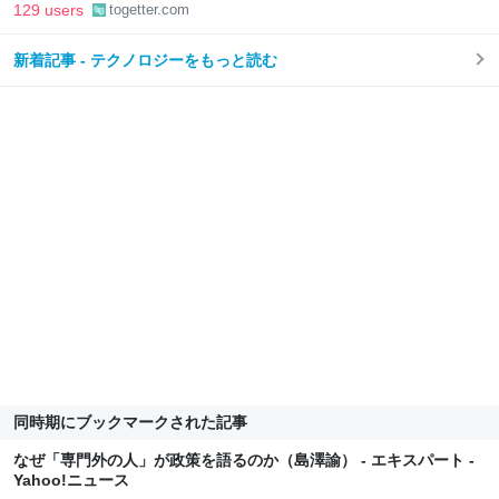
被爆の実相からはかけ離れた動画も増加、被爆者からは憤りの声も
129 users
togetter.com
新着記事 - テクノロジーをもっと読む
同時期にブックマークされた記事
なぜ「専門外の人」が政策を語るのか（島澤諭） - エキスパート -
Yahoo!ニュース