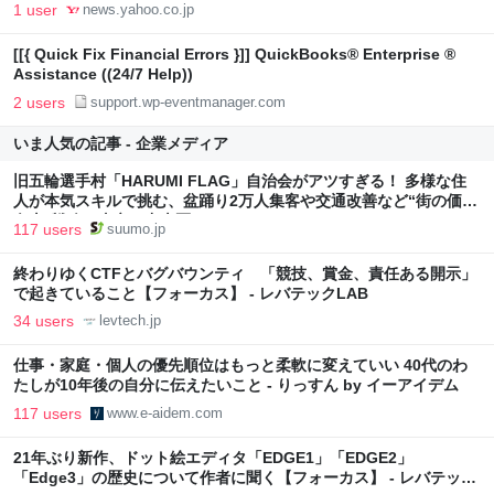
1 user
news.yahoo.co.jp
[[{ Quick Fix Financial Errors }]] QuickBooks® Enterprise ®
Assistance ((24/7 Help))
2 users
support.wp-eventmanager.com
いま人気の記事 - 企業メディア
旧五輪選手村「HARUMI FLAG」自治会がアツすぎる！ 多様な住
人が本気スキルで挑む、盆踊り2万人集客や交通改善など“街の価値
向上”戦略 東京・中央区
117 users
suumo.jp
終わりゆくCTFとバグバウンティ 「競技、賞金、責任ある開示」
で起きていること【フォーカス】 - レバテックLAB
34 users
levtech.jp
仕事・家庭・個人の優先順位はもっと柔軟に変えていい 40代のわ
たしが10年後の自分に伝えたいこと - りっすん by イーアイデム
117 users
www.e-aidem.com
21年ぶり新作、ドット絵エディタ「EDGE1」「EDGE2」
「Edge3」の歴史について作者に聞く【フォーカス】 - レバテック