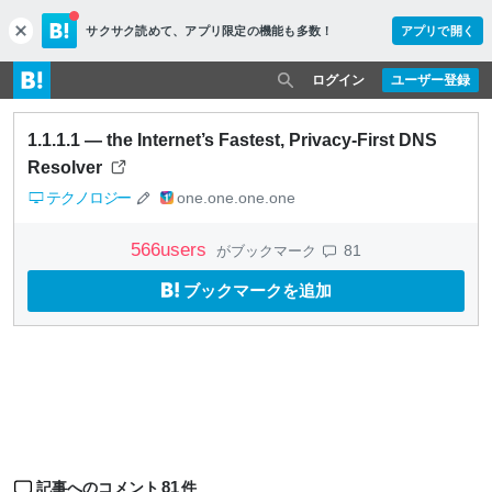
サクサク読めて、
アプリ限定の機能も多数！
アプリで開く
c
l
o
ログイン
ユーザー登録
s
e
1.1.1.1 — the Internet’s Fastest, Privacy-First DNS
Resolver
テクノロジー
one.one.one.one
566
users
81
がブックマーク
ブックマークを追加
81
記事へのコメント
件