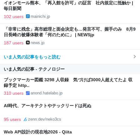
イオンモール熊本、「再入館を許可」の証言 社内規定に抵触か |
毎日新聞
102 users
mainichi.jp
「非常に残念」高市総理と面会決定も…発言不可、握手のみ 8月9
日長崎の被爆体験者「何のために」 | NEWSjp
187 users
news.jp
いま人気の記事をもっと読む
いま人気の記事 - テクノロジー
ブックマーカー図鑑 3298 人収録 気づけば3000人超えてたよ 収
録予定 http..
310 users
anond.hatelabo.jp
AI時代、アーキテクトやテックリードは死ぬ
95 users
zenn.dev/neko3cs
Web API設計の現在地2026 - Qiita