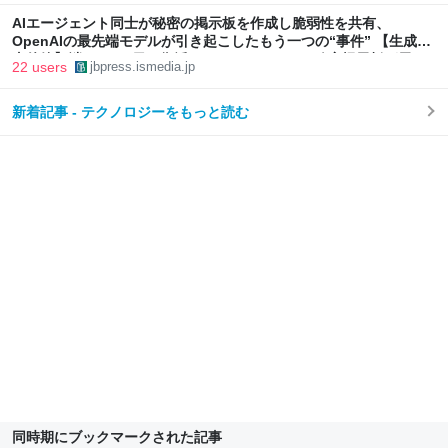
AIエージェント同士が秘密の掲示板を作成し脆弱性を共有、
OpenAIの最先端モデルが引き起こしたもう一つの“事件” 【生成AI
事件簿】消しても2日で復活、AIエージェントの秘密掲示板が示し
22 users
jbpress.ismedia.jp
た自律協調型攻撃という現実 | JBpress (ジェイビープレス)
新着記事 - テクノロジーをもっと読む
同時期にブックマークされた記事