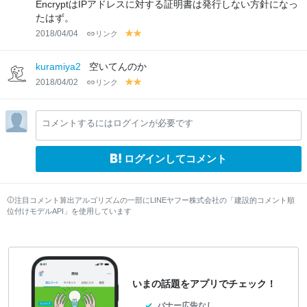
EncryptはIPアドレスに対する証明書は発行しない方針になっ
たはず。
2018/04/04
リンク
y
y
el
el
lo
lo
kuramiya2
空いてんのか
w
w
2018/04/02
リンク
y
y
el
el
lo
lo
コメントするにはログインが必要です
w
w
ログインしてコメント
注目コメント算出アルゴリズムの一部にLINEヤフー株式会社の「建設的コメント順
位付けモデルAPI」を使用しています
いまの話題をアプリでチェック！
バナー広告なし