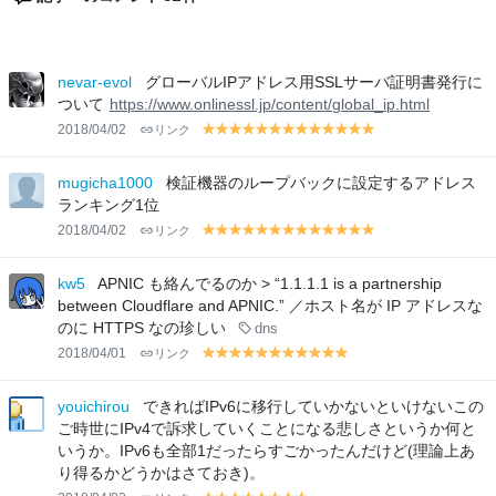
nevar-evol
グローバルIPアドレス用SSLサーバ証明書発行に
ついて
https://www.onlinessl.jp/content/global_ip.html
2018/04/02
リンク
y
y
y
y
y
y
y
y
y
y
y
y
y
el
el
el
el
el
el
el
el
el
el
el
el
el
lo
lo
lo
lo
lo
lo
lo
lo
lo
lo
lo
lo
lo
mugicha1000
検証機器のループバックに設定するアドレス
w
w
w
w
w
w
w
w
w
w
w
w
w
ランキング1位
2018/04/02
リンク
y
y
y
y
y
y
y
y
y
y
y
y
y
el
el
el
el
el
el
el
el
el
el
el
el
el
lo
lo
lo
lo
lo
lo
lo
lo
lo
lo
lo
lo
lo
kw5
APNIC も絡んでるのか > “1.1.1.1 is a partnership
w
w
w
w
w
w
w
w
w
w
w
w
w
between Cloudflare and APNIC.” ／ホスト名が IP アドレスな
のに HTTPS なの珍しい
dns
2018/04/01
リンク
y
y
y
y
y
y
y
y
y
y
y
el
el
el
el
el
el
el
el
el
el
el
lo
lo
lo
lo
lo
lo
lo
lo
lo
lo
lo
youichirou
できればIPv6に移行していかないといけないこの
w
w
w
w
w
w
w
w
w
w
w
ご時世にIPv4で訴求していくことになる悲しさというか何と
いうか。IPv6も全部1だったらすごかったんだけど(理論上あ
り得るかどうかはさておき)。