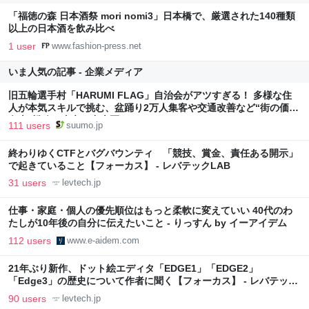
「福徳の森 日本酒祭 mori nomi3」日本橋で、厳選された140種類
以上の日本酒を飲み比べ
1 user
www.fashion-press.net
いま人気の記事 - 企業メディア
旧五輪選手村「HARUMI FLAG」自治会がアツすぎる！ 多様な住
人が本気スキルで挑む、盆踊り2万人集客や交通改善など“街の価値
向上”戦略 東京・中央区
111 users
suumo.jp
終わりゆくCTFとバグバウンティ 「競技、賞金、責任ある開示」
で起きていること【フォーカス】 - レバテックLAB
31 users
levtech.jp
仕事・家庭・個人の優先順位はもっと柔軟に変えていい 40代のわ
たしが10年後の自分に伝えたいこと - りっすん by イーアイデム
112 users
www.e-aidem.com
21年ぶり新作、ドット絵エディタ「EDGE1」「EDGE2」
「Edge3」の歴史について作者に聞く【フォーカス】 - レバテック
LAB
90 users
levtech.jp