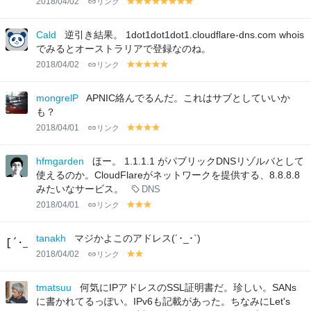
2018/04/02
リンク
y
y
y
y
y
y
y
y
el
el
el
el
el
el
el
el
lo
lo
lo
lo
lo
lo
lo
lo
Cald
逆引き結果。 1dot1dot1dot1.cloudflare-dns.com whois
w
w
w
w
w
w
w
w
でみるとオーストラリアで登録なのね。
2018/04/02
リンク
y
y
y
y
y
el
el
el
el
el
lo
lo
lo
lo
lo
mongrelP
APNIC絡んでるんだ。これはサブとしていいか
w
w
w
w
w
も？
2018/04/01
リンク
y
y
y
y
el
el
el
el
lo
lo
lo
lo
hfmgarden
ほー。 1.1.1.1 がパブリックDNSリゾルバとして
w
w
w
w
使えるのか。CloudFlareがネットワークを提供する、8.8.8.8
みたいなサービス。
DNS
2018/04/01
リンク
y
y
y
el
el
el
lo
lo
lo
tanakh
マジかよこのアドレス(´･_･`)
w
w
w
2018/04/02
リンク
y
y
el
el
lo
lo
tmatsuu
何気にIPアドレスのSSL証明書だ。珍しい。SANs
w
w
に書かれてるっぽい。IPv6も記載があった。ちなみにLet's