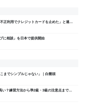
不正利用でクレジットカードを止めた」と連絡
ネームと生年月日を聞かれたので、「ひろゆき
認が取れました」
マップに相談」を日本で提供開始
こまでシンプルじゃない」｜白饅頭
高い？練習方法から準2級・3級の注意点まで解