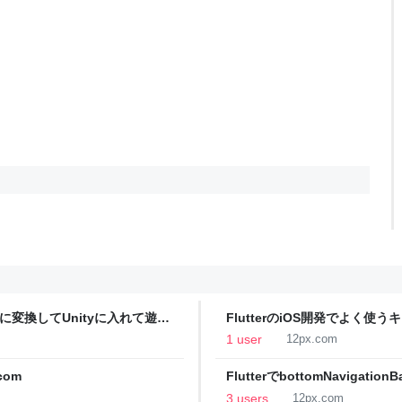
に変換してUnityに入れて遊ん
FlutterのiOS開発でよく使う
1 user
12px.com
com
FlutterでbottomNavigat
3 users
12px.com