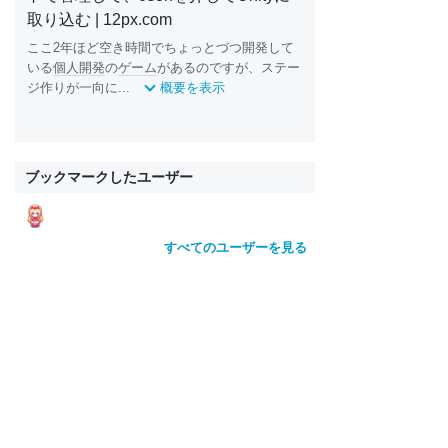
取り込む | 12px.com
ここ2年ほど空き時間でちょっとづつ開発して
いる
個人開発
の
ゲーム
があるのですが、ステー
ジ作りが一向に...
概要を表示
ブックマークしたユーザー
すべてのユーザーを見る