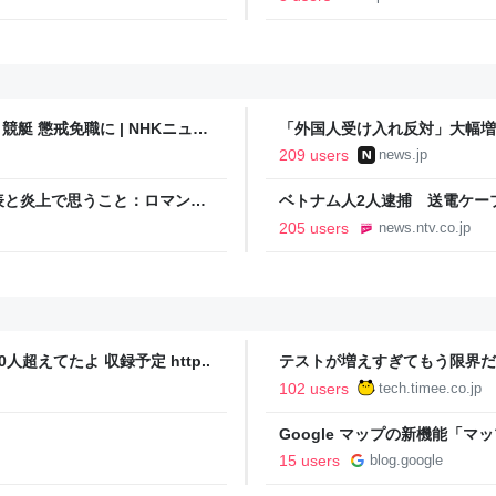
艇 懲戒免職に | NHKニュー
「外国人受け入れ反対」大幅増 
209 users
news.jp
と炎上で思うこと：ロマン優
ベトナム人2人逮捕 送電ケーブ
日掲載）｜KNB NEWS NNN
205 users
news.ntv.co.jp
人超えてたよ 収録予定 http..
テストが増えすぎてもう限界だ
Timee Product Team Blog
102 users
tech.timee.co.jp
Google マップの新機能「
15 users
blog.google