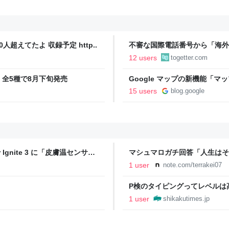
人超えてたよ 収録予定 http..
不審な国際電話番号から「海外
があり、本人確認のためとフル
12 users
togetter.com
氏」のものを伝えると「本人確
全5種で8月下旬発売
Google マップの新機能「
15 users
blog.google
gnite 3 に「皮膚温センサ
マシュマロガチ回答「人生はそ
1 user
note.com/terrakei07
P検のタイピングってレベルは
説！ | 資格Times
1 user
shikakutimes.jp