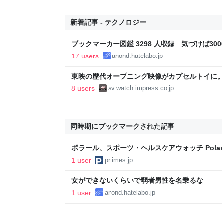
新着記事 - テクノロジー
ブックマーカー図鑑 3298 人収録 気づけば3000
17 users
anond.hatelabo.jp
東映の歴代オープニング映像がカプセルトイに。
8 users
av.watch.impress.co.jp
同時期にブックマークされた記事
ポラール、スポーツ・ヘルスケアウォッチ Polar I
ー」新機能を追加！
1 user
prtimes.jp
女ができないくらいで弱者男性を名乗るな
1 user
anond.hatelabo.jp