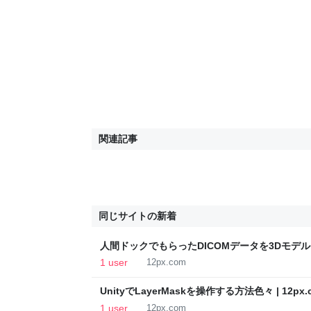
関連記事
同じサイトの新着
人間ドックでもらったDICOMデータを3Dモデル
でみた | 12px.com
1 user
12px.com
UnityでLayerMaskを操作する方法色々 | 12px.
1 user
12px.com