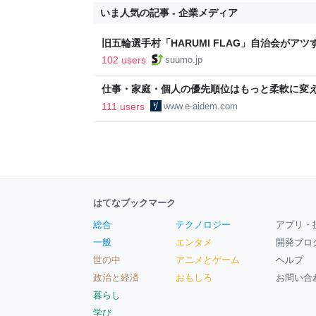
いま人気の記事 - 企業メディア
旧五輪選手村「HARUMI FLAG」自治会がア
ルで挑む、盆踊り2万人集客や交通改善など“街
102 users
suumo.jp
区
仕事・家庭・個人の優先順位はもっと柔軟に変えて
後の自分に伝えたいこと - りっすん by イーア
111 users
www.e-aidem.com
はてなブックマーク
総合
テクノロジー
アプリ・
一般
エンタメ
開発ブロ
世の中
アニメとゲーム
ヘルプ
政治と経済
おもしろ
お問い合
暮らし
学び