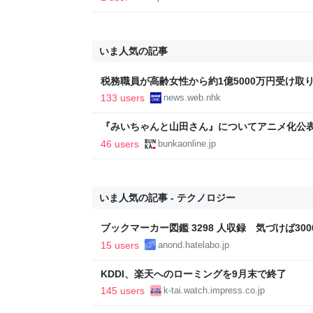
いま人気の記事
税務職員が高齢女性から約1億5000万円受け取り競
ス
133 users
news.web.nhk
『みいちゃんと山田さん』についてアニメ化公表
光連載404
46 users
bunkaonline.jp
いま人気の記事 - テクノロジー
ブックマーカー図鑑 3298 人収録 気づけば3000
15 users
anond.hatelabo.jp
KDDI、楽天へのローミングを9月末で終了
145 users
k-tai.watch.impress.co.jp