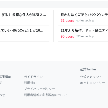
ツすぎる！ 多様な住人が本気スキ
終わりゆくCTFとバグバウン
の価値向上”戦略 東京・中央
ること【フォーカス】 - レバテ
31 users
levtech.jp
いい 40代のわたしが10年
21年ぶり新作、ドット絵エディタ
イデム
ついて作者に聞く【フォーカス】
90 users
levtech.jp
公式Twitter
拡張機能
ガイドライン
公式アカウント
グ
利用規約
ホットエントリー
プライバシーポリシー
わせ
利用者情報の外部送信について