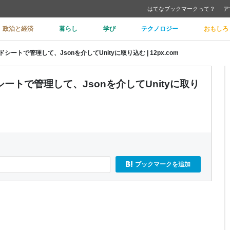
はてなブックマークって？
ア
政治と経済
暮らし
学び
テクノロジー
おもしろ
トで管理して、Jsonを介してUnityに取り込む | 12px.com
トで管理して、Jsonを介してUnityに取り
ブックマークを追加