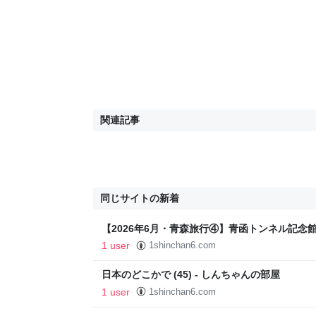
関連記事
同じサイトの新着
【2026年6月・青森旅行④】青函トンネル記念
トルの体験坑道へ！ - しんちゃんの部屋
1 user
1shinchan6.com
日本のどこかで (45) - しんちゃんの部屋
1 user
1shinchan6.com