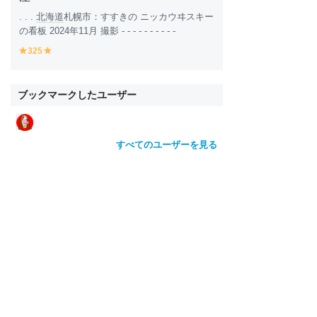
. . .
北海道
札幌市：すすきの ニッカウヰスキー
の看板 2024年11月 撮影 - - - - - - - - - -
325
y
y
e
e
ll
ll
o
o
ブックマークしたユーザー
w
w
すべてのユーザーを見る