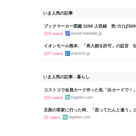
いま人気の記事
ブックマーカー図鑑 3298 人収録 気づけば3000
324 users
anond.hatelabo.jp
イオンモール熊本、「再入館を許可」の証言 社内
107 users
mainichi.jp
いま人気の記事 - 暮らし
コストコで会員カード作った私「白カードで！
ィブカードしか作りませんけど？」→コストコ
102 users
togetter.com
が、本当にお得なの？
旦那の実家に行った時、「思ってたんと違う」と
「嫁いだらお客様じゃないから。恥じぬようし
22 users
togetter.com
で、嫁ぎ先で嫌われたら終わりと思い、張り切