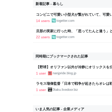
新着記事 - 暮らし
コンビニで可愛い小型犬が繋がれていて、可愛
子連れの母親がやってきて、子供が「可愛い！
14 users
togetter.com
ろうか？」と言って犬に近づいて行った
旦那の実家に行った時、「思ってたんと違う」と
「嫁いだらお客様じゃないから。恥じぬようし
22 users
togetter.com
で、嫁ぎ先で嫌われたら終わりと思い、張り切
同時期にブックマークされた記事
【野球】オリファン以外が冷静にオリックスを分析する
1 user
nanjpride.blog.jp
ラモス瑠偉監督「日本で戦争が起きたらオレは
ら」 : 【移転しました】オタク.com/跡地
1 user
0taku.livedoor.biz
いま人気の記事 - 企業メディア