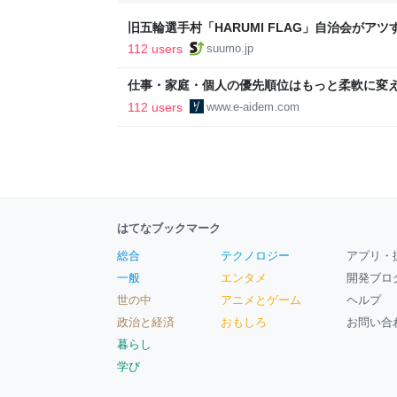
旧五輪選手村「HARUMI FLAG」自治会がア
ルで挑む、盆踊り2万人集客や交通改善など“街
112 users
suumo.jp
区
仕事・家庭・個人の優先順位はもっと柔軟に変えて
後の自分に伝えたいこと - りっすん by イーア
112 users
www.e-aidem.com
はてなブックマーク
総合
テクノロジー
アプリ・
一般
エンタメ
開発ブロ
世の中
アニメとゲーム
ヘルプ
政治と経済
おもしろ
お問い合
暮らし
学び