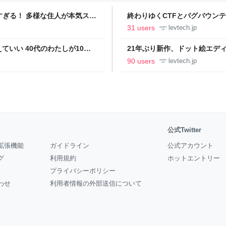
ツすぎる！ 多様な住人が本気スキ
終わりゆくCTFとバグバウン
の価値向上”戦略 東京・中央
ること【フォーカス】 - レバテ
31 users
levtech.jp
いい 40代のわたしが10年
21年ぶり新作、ドット絵エディタ
イデム
ついて作者に聞く【フォーカス】
90 users
levtech.jp
公式Twitter
拡張機能
ガイドライン
公式アカウント
グ
利用規約
ホットエントリー
プライバシーポリシー
わせ
利用者情報の外部送信について