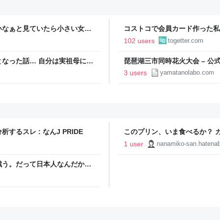
いなぁと見ていたら小さい女の
コストコで会員カード作った私
欲しい！」と言うと「連れて帰
ィブカードしか作りませんけど
102 users
togetter.com
が、本当にお得なの？
なった話… 自分は実祖母に
琵琶湖三市同時花火大会 – 公
っかり働け」と言われていたの
3 users
yamatanolabo.com
っていた
スレ : なんJ PRIDE
このプリン、いま食べるか？ 
- ななみこのブログ
1 user
nanamiko-san.hatena
戦う。だって日本人なんだか