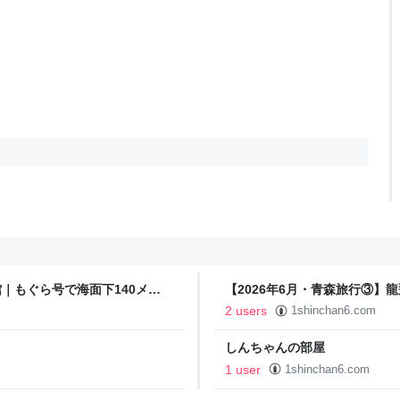
館｜もぐら号で海面下140メー
【2026年6月・青森旅行③】
- しんちゃんの部屋
2 users
1shinchan6.com
しんちゃんの部屋
1 user
1shinchan6.com