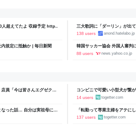
人超えてたよ 収録予定 http..
三大歌詞に「ダーリン」が出て
138 users
anond.hatelabo.jp
規定に抵触か | 毎日新聞
韓国サッカー協会 外国人審判に
間で10人余に対し JNN報告書入手（T
88 users
news.yahoo.co.jp
Yahoo!ニュース
」店員「今は皆さんエグゼクテ
コンビニで可愛い小型犬が繋が
のカード勧誘はやたら圧が強い
子連れの母親がやってきて、子
14 users
togetter.com
ろうか？」と言って犬に近づい
なった話… 自分は実祖母に
「転勤って専業主婦をアテにし
っかり働け」と言われていたの
転勤を命じられるも「妻は3倍
137 users
togetter.com
っていた
勤がなくなった