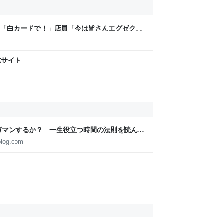
「白カードで！」店員「今は皆さんエグゼクテ
？」→コストコのカード勧誘はやたら圧が強い
式サイト
ガマンするか？ 一生役立つ時間の法則を読んで
blog.com