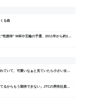
くる曲
“性接待” W杯や五輪の予選、2011年から約1年
BS NEWS DIG Powered by JNN） -
れていて、可愛いなぁと見ていたら小さい女の
供が「可愛い！欲しい！」と言うと「連れて帰
て行った
てるからもう期待できない」JTCの男性社員が
稼いでるので、それなら辞める」と言ったら、転