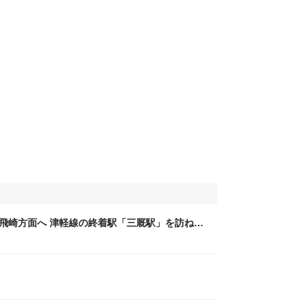
龍飛崎方面へ 津軽線の終着駅「三厩駅」を訪ねる