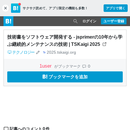
サクサク読めて、
アプリ限定の機能も多数！
アプリで開く
c
l
o
ログイン
ユーザー登録
s
e
技術書をソフトウェア開発する - jsprimerの10年から学
ぶ継続的メンテナンスの技術 | TSKaigi 2025
テクノロジー
2025.tskaigi.org
1
user
0
がブックマーク
ブックマークを追加
0
記事へのコメント
件