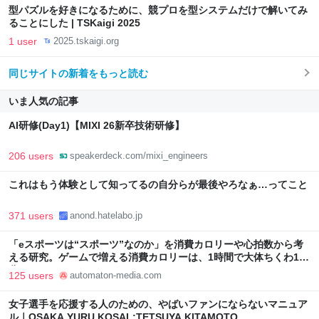
型パズルを好きになるために、競プロを型システムだけで解いてみ
ることにした | TSKaigi 2025
1 user
2025.tskaigi.org
同じサイトの新着をもっと読む
いま人気の記事
AI研修(Day1)【MIXI 26新卒技術研修】
206 users
speakerdeck.com/mixi_engineers
これはもう体験として知ってるの自分らが最後やろなぁ…ってこと
371 users
anond.hatelabo.jp
「eスポーツは“スポーツ”なのか」を消費カロリーや心拍数から考
える研究。ゲームで増える消費カロリーは、1時間で大体ちくわ1本
分 - AUTOMATON
125 users
automaton-media.com
女子選手を応援する人のための、やばいファンにならないマニュア
ル｜OSAKA YURU KOSAL:TETSUYA KITAMOTO