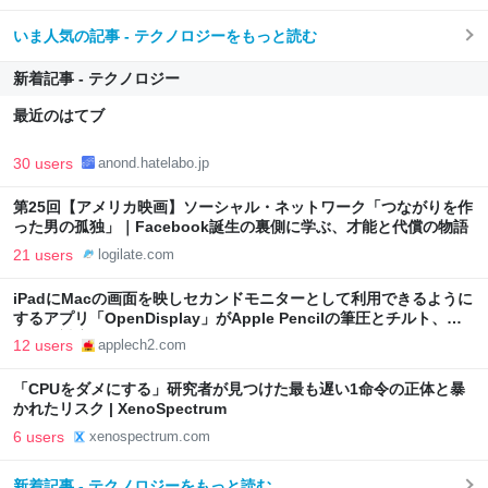
いま人気の記事 - テクノロジーをもっと読む
新着記事 - テクノロジー
最近のはてブ
30 users
anond.hatelabo.jp
第25回【アメリカ映画】ソーシャル・ネットワーク「つながりを作
った男の孤独」｜Facebook誕生の裏側に学ぶ、才能と代償の物語
21 users
logilate.com
iPadにMacの画面を映しセカンドモニターとして利用できるように
するアプリ「OpenDisplay」がApple Pencilの筆圧とチルト、ホ
バーに対応。
12 users
applech2.com
「CPUをダメにする」研究者が見つけた最も遅い1命令の正体と暴
かれたリスク | XenoSpectrum
6 users
xenospectrum.com
新着記事 - テクノロジーをもっと読む