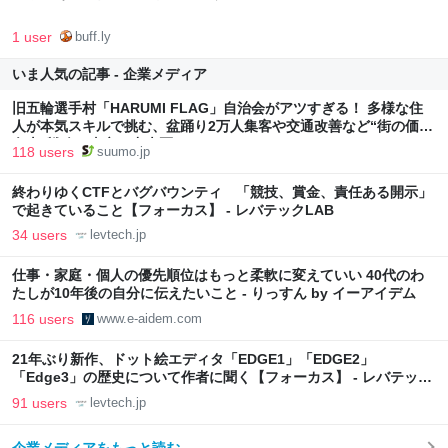
1 user
buff.ly
いま人気の記事 - 企業メディア
旧五輪選手村「HARUMI FLAG」自治会がアツすぎる！ 多様な住
人が本気スキルで挑む、盆踊り2万人集客や交通改善など“街の価値
向上”戦略 東京・中央区
118 users
suumo.jp
終わりゆくCTFとバグバウンティ 「競技、賞金、責任ある開示」
で起きていること【フォーカス】 - レバテックLAB
34 users
levtech.jp
仕事・家庭・個人の優先順位はもっと柔軟に変えていい 40代のわ
たしが10年後の自分に伝えたいこと - りっすん by イーアイデム
116 users
www.e-aidem.com
21年ぶり新作、ドット絵エディタ「EDGE1」「EDGE2」
「Edge3」の歴史について作者に聞く【フォーカス】 - レバテック
LAB
91 users
levtech.jp
企業メディアをもっと読む