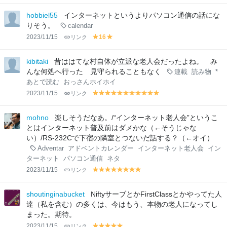
el
el
lo
lo
hobbiel55
インターネットというよりパソコン通信の話にな
w
w
りそう。
calendar
2023/11/15
リンク
16
y
y
el
el
lo
lo
kibitaki
昔ははてな村自体が立派な老人会だったよね。 み
w
w
んな何処へ行った 見守られることもなく
連載
読み物
*
あとで読む
おっさんホイホイ
2023/11/15
リンク
y
y
y
y
y
y
y
y
y
y
y
el
el
el
el
el
el
el
el
el
el
el
lo
lo
lo
lo
lo
lo
lo
lo
lo
lo
lo
mohno
楽しそうだなあ。/“インターネット老人会”というこ
w
w
w
w
w
w
w
w
w
w
w
とはインターネット普及前はダメかな（←そうじゃな
い）/RS-232Cで下宿の隣室とつないだ話する？（←オイ）
Adventar
アドベントカレンダー
インターネット老人会
イン
ターネット
パソコン通信
ネタ
2023/11/15
リンク
y
y
y
y
y
y
y
y
el
el
el
el
el
el
el
el
lo
lo
lo
lo
lo
lo
lo
lo
shoutinginabucket
NiftyサーブとかFirstClassとかやってた人
w
w
w
w
w
w
w
w
達（私を含む）の多くは、今はもう、本物の老人になってし
まった。期待。
2023/11/15
リンク