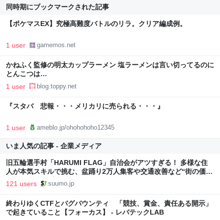
同時期にブックマークされた記事
【ポケマスEX】究極高難度バトルのリラ。クリア編成例。
1 user
gamemos.net
かねふく監修の明太カップラーメン 塩ラーメンは言い切ってるのに
とんこつは…
1 user
blog.toppy.net
『スタバ 悲報・・・メリカリに売られる・・・』
1 user
ameblo.jp/ohohohoho12345
いま人気の記事 - 企業メディア
旧五輪選手村「HARUMI FLAG」自治会がアツすぎる！ 多様な住
人が本気スキルで挑む、盆踊り2万人集客や交通改善など“街の価値
向上”戦略 東京・中央区
121 users
suumo.jp
終わりゆくCTFとバグバウンティ 「競技、賞金、責任ある開示」
で起きていること【フォーカス】 - レバテックLAB