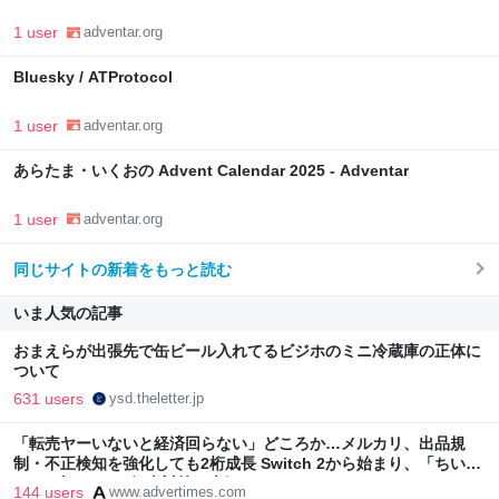
1 user
adventar.org
Bluesky / ATProtocol
1 user
adventar.org
あらたま・いくおの Advent Calendar 2025 - Adventar
1 user
adventar.org
同じサイトの新着をもっと読む
いま人気の記事
おまえらが出張先で缶ビール入れてるビジホのミニ冷蔵庫の正体に
ついて
631 users
ysd.theletter.jp
「転売ヤーいないと経済回らない」どころか…メルカリ、出品規
制・不正検知を強化しても2桁成長 Switch 2から始まり、「ちいか
わ」で極まった“転売対策の本気”
144 users
www.advertimes.com