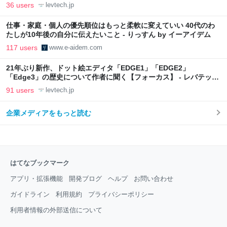
36 users
levtech.jp
仕事・家庭・個人の優先順位はもっと柔軟に変えていい 40代のわ
たしが10年後の自分に伝えたいこと - りっすん by イーアイデム
117 users
www.e-aidem.com
21年ぶり新作、ドット絵エディタ「EDGE1」「EDGE2」
「Edge3」の歴史について作者に聞く【フォーカス】 - レバテック
LAB
91 users
levtech.jp
企業メディアをもっと読む
はてなブックマーク
アプリ・拡張機能
開発ブログ
ヘルプ
お問い合わせ
ガイドライン
利用規約
プライバシーポリシー
利用者情報の外部送信について