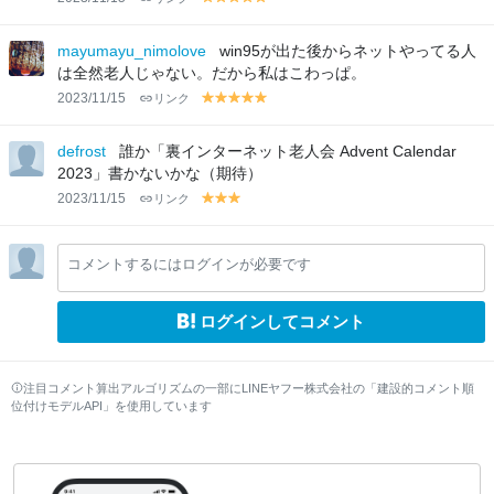
y
y
y
y
y
el
el
el
el
el
lo
lo
lo
lo
lo
mayumayu_nimolove
win95が出た後からネットやってる人
w
w
w
w
w
は全然老人じゃない。だから私はこわっぱ。
2023/11/15
リンク
y
y
y
y
y
el
el
el
el
el
lo
lo
lo
lo
lo
defrost
誰か「裏インターネット老人会 Advent Calendar
w
w
w
w
w
2023」書かないかな（期待）
2023/11/15
リンク
y
y
y
el
el
el
lo
lo
lo
コメントするにはログインが必要です
w
w
w
ログインしてコメント
注目コメント算出アルゴリズムの一部にLINEヤフー株式会社の「建設的コメント順
位付けモデルAPI」を使用しています