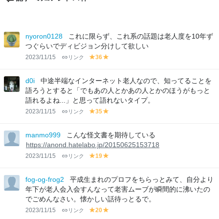
nyoron0128
これに限らず、これ系の話題は老人度を10年ず
つぐらいでディビジョン分けして欲しい
2023/11/15
リンク
36
y
y
el
el
lo
lo
d0i
中途半端なインターネット老人なので、知ってることを
w
w
語ろうとすると「でもあの人とかあの人とかのほうがもっと
語れるよね...」と思って語れないタイプ。
2023/11/15
リンク
35
y
y
el
el
lo
lo
manmo999
こんな怪文書を期待している
w
w
https://anond.hatelabo.jp/20150625153718
2023/11/15
リンク
19
y
y
el
el
lo
lo
fog-og-frog2
平成生まれのプロフをちらっとみて、自分より
w
w
年下が老人会入会すんなって老害ムーブが瞬間的に沸いたの
でごめんなさい。懐かしい話待っとるで。
2023/11/15
リンク
20
y
y