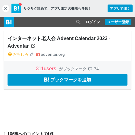
サクサク読めて、
アプリ限定の機能も多数！
アプリで開く
c
l
o
ログイン
ユーザー登録
s
e
インターネット老人会 Advent Calendar 2023 -
Adventar
おもしろ
adventar.org
311
users
74
がブックマーク
ブックマークを追加
74
記事へのコメント
件