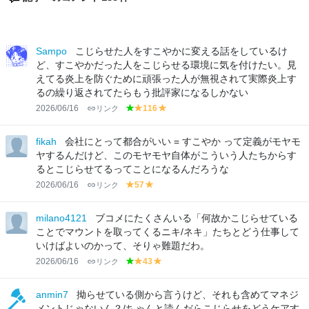
Sampo
こじらせた人をすこやかに変える話をしているけ
ど、すこやかだった人をこじらせる環境に気を付けたい。見
えてる炎上を防ぐために頑張った人が無視されて実際炎上す
るの繰り返されてたらもう批評家になるしかない
2026/06/16
リンク
116
g
y
y
r
el
el
e
lo
lo
fikah
会社にとって都合がいい = すこやか って定義がモヤモ
e
w
w
ヤするんだけど、このモヤモヤ自体がこういう人たちからす
n
るとこじらせてるってことになるんだろうな
2026/06/16
リンク
57
y
y
el
el
lo
lo
milano4121
ブコメにたくさんいる「何故かこじらせている
w
w
ことでマウントを取ってくるニキ/ネキ」たちとどう仕事して
いけばよいのかって、そりゃ難題だわ。
2026/06/16
リンク
43
g
y
y
r
el
el
e
lo
lo
anmin7
拗らせている側から言うけど、それも含めてマネジ
e
w
w
メントじゃないん？/ちゃんと読んだらこじらせをどうケアす