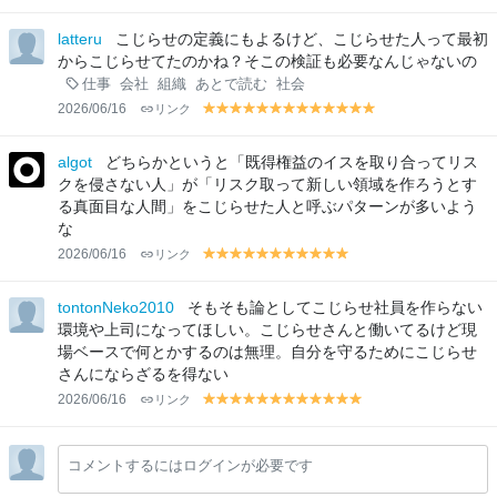
el
el
lo
lo
latteru
こじらせの定義にもよるけど、こじらせた人って最初
w
w
からこじらせてたのかね？そこの検証も必要なんじゃないの
仕事
会社
組織
あとで読む
社会
2026/06/16
リンク
y
y
y
y
y
y
y
y
y
y
y
y
y
el
el
el
el
el
el
el
el
el
el
el
el
el
lo
lo
lo
lo
lo
lo
lo
lo
lo
lo
lo
lo
lo
algot
どちらかというと「既得権益のイスを取り合ってリス
w
w
w
w
w
w
w
w
w
w
w
w
w
クを侵さない人」が「リスク取って新しい領域を作ろうとす
る真面目な人間」をこじらせた人と呼ぶパターンが多いよう
な
2026/06/16
リンク
y
y
y
y
y
y
y
y
y
y
y
el
el
el
el
el
el
el
el
el
el
el
lo
lo
lo
lo
lo
lo
lo
lo
lo
lo
lo
tontonNeko2010
そもそも論としてこじらせ社員を作らない
w
w
w
w
w
w
w
w
w
w
w
環境や上司になってほしい。こじらせさんと働いてるけど現
場ベースで何とかするのは無理。自分を守るためにこじらせ
さんにならざるを得ない
2026/06/16
リンク
y
y
y
y
y
y
y
y
y
y
y
y
el
el
el
el
el
el
el
el
el
el
el
el
lo
lo
lo
lo
lo
lo
lo
lo
lo
lo
lo
lo
コメントするにはログインが必要です
w
w
w
w
w
w
w
w
w
w
w
w