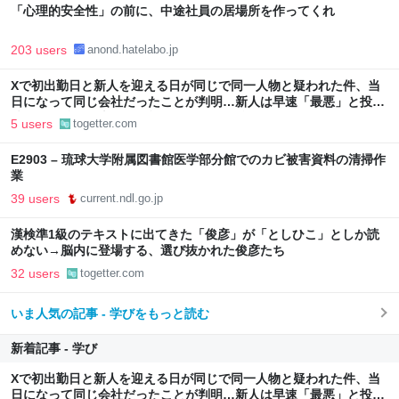
「心理的安全性」の前に、中途社員の居場所を作ってくれ
203 users
anond.hatelabo.jp
Xで初出勤日と新人を迎える日が同じで同一人物と疑われた件、当
日になって同じ会社だったことが判明…新人は早速「最悪」と投
稿、その後に「上司は無能」と配信→今後の展開が待たれる
5 users
togetter.com
E2903 – 琉球大学附属図書館医学部分館でのカビ被害資料の清掃作
業
39 users
current.ndl.go.jp
漢検準1級のテキストに出てきた「俊彦」が「としひこ」としか読
めない→脳内に登場する、選び抜かれた俊彦たち
32 users
togetter.com
いま人気の記事 - 学びをもっと読む
新着記事 - 学び
Xで初出勤日と新人を迎える日が同じで同一人物と疑われた件、当
日になって同じ会社だったことが判明…新人は早速「最悪」と投