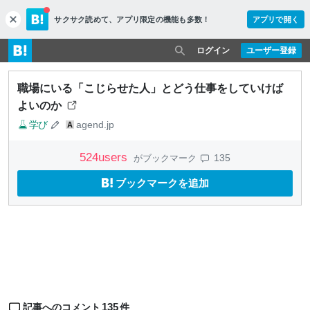
サクサク読めて、
アプリ限定の機能も多数！
アプリで開く
c
l
o
ログイン
ユーザー登録
s
e
職場にいる「こじらせた人」とどう仕事をしていけば
よいのか
学び
agend.jp
524
users
135
がブックマーク
ブックマークを追加
135
記事へのコメント
件