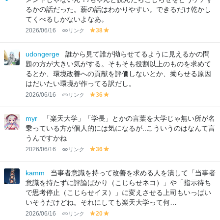
n
るかの話だった。薪の話はわかりやすい。できるだけ乾かし
てくべるしかないよなあ。
2026/06/16
リンク
38
y
y
el
el
lo
lo
udongerge
誰から見て誰が拗らせてるように見えるかの問
w
w
題の方が大きい気がする。そもそも役割以上のものを求めて
るとか、環境改善への貢献を評価しないとか、拗らせる原因
はだいたい環境が作ってる訳だし。
2026/06/16
リンク
36
y
y
el
el
lo
lo
myr
「楽天大学」「学長」とかの言葉を大学じゃ無い所が名
w
w
乗っている方が個人的には気になるが..こういうのはなんて言
うんですかね
2026/06/16
リンク
36
y
y
el
el
lo
lo
kamm
当事者意識を持って改善を求める人を潰して「当事者
w
w
意識を持たずに評論ばかり（こじらせネコ）」や「指示待ち
で思考停止（こじらせイヌ）」に変えさせる上司もいっぱい
いそうだけどね。それにしても楽天大学って何…
2026/06/16
リンク
20
y
y