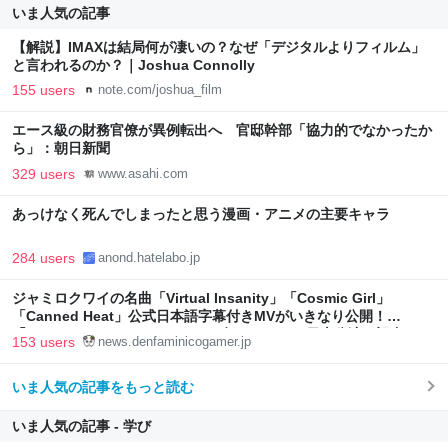
いま人気の記事
【解説】IMAXは結局何が凄いの？なぜ「デジタルよりフィルム」
と言われるのか？｜Joshua Connolly
155 users
note.com/joshua_film
エース級の財務官僚が異例転出へ 官邸幹部「協力的でなかったか
ら」：朝日新聞
329 users
www.asahi.com
あっけなく死んでしまったと思う漫画・アニメの主要キャラ
284 users
anond.hatelabo.jp
ジャミロクワイの名曲「Virtual Insanity」「Cosmic Girl」
「Canned Heat」公式日本語字幕付きMVがいきなり公開！
「SUMMER SONIC 2026」での9年ぶりとなる日本公演を記念して
153 users
news.denfaminicogamer.jp
いま人気の記事をもっと読む
いま人気の記事 - 学び