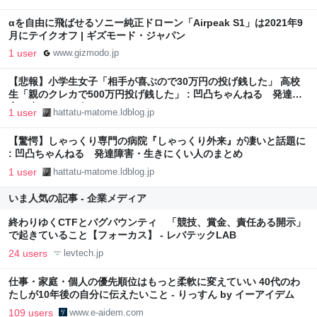
αを自由に飛ばせるソニー純正ドローン「Airpeak S1」は2021年9
月にテイクオフ | ギズモード・ジャパン
1 user
www.gizmodo.jp
【悲報】小学生女子「相手が喜ぶので30万円の投げ銭した」 高校
生「親のクレカで500万円投げ銭した」 : 凹凸ちゃんねる 発達障
害・生きにくい人のまとめ
1 user
hattatu-matome.ldblog.jp
【驚愕】しゃっくり専門の病院『しゃっくり外来』が凄いと話題に
: 凹凸ちゃんねる 発達障害・生きにくい人のまとめ
1 user
hattatu-matome.ldblog.jp
いま人気の記事 - 企業メディア
終わりゆくCTFとバグバウンティ 「競技、賞金、責任ある開示」
で起きていること【フォーカス】 - レバテックLAB
24 users
levtech.jp
仕事・家庭・個人の優先順位はもっと柔軟に変えていい 40代のわ
たしが10年後の自分に伝えたいこと - りっすん by イーアイデム
109 users
www.e-aidem.com