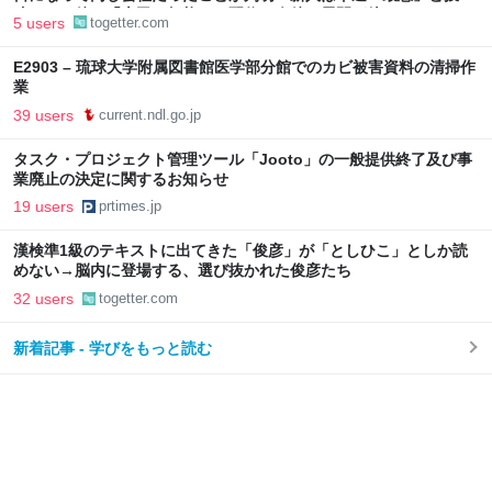
稿、その後に「上司は無能」と配信→今後の展開が待たれる
5 users
togetter.com
E2903 – 琉球大学附属図書館医学部分館でのカビ被害資料の清掃作
業
39 users
current.ndl.go.jp
タスク・プロジェクト管理ツール「Jooto」の一般提供終了及び事
業廃止の決定に関するお知らせ
19 users
prtimes.jp
漢検準1級のテキストに出てきた「俊彦」が「としひこ」としか読
めない→脳内に登場する、選び抜かれた俊彦たち
32 users
togetter.com
新着記事 - 学びをもっと読む