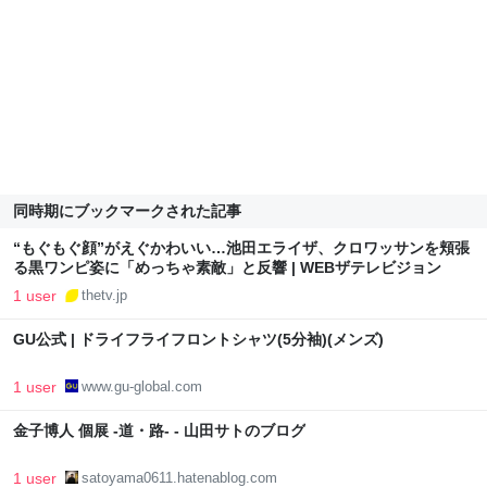
同時期にブックマークされた記事
“もぐもぐ顔”がえぐかわいい…池田エライザ、クロワッサンを頬張
る黒ワンピ姿に「めっちゃ素敵」と反響 | WEBザテレビジョン
1 user
thetv.jp
GU公式 | ドライフライフロントシャツ(5分袖)(メンズ)
1 user
www.gu-global.com
金子博人 個展 -道・路- - 山田サトのブログ
1 user
satoyama0611.hatenablog.com