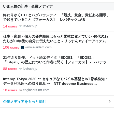
いま人気の記事 - 企業メディア
終わりゆくCTFとバグバウンティ 「競技、賞金、責任ある開示」
で起きていること【フォーカス】 - レバテックLAB
14 users
levtech.jp
仕事・家庭・個人の優先順位はもっと柔軟に変えていい 40代のわ
たしが10年後の自分に伝えたいこと - りっすん by イーアイデム
106 users
www.e-aidem.com
21年ぶり新作、ドット絵エディタ「EDGE1」「EDGE2」
「Edge3」の歴史について作者に聞く【フォーカス】 - レバテック
LAB
88 users
levtech.jp
Interop Tokyo 2026 〜 セキュアなモバイル基盤とIoT脅威検知・
データ利活用への取り組み 〜 - NTT docomo Business
Engineers' Blog
18 users
engineers.ntt.com
企業メディアをもっと読む