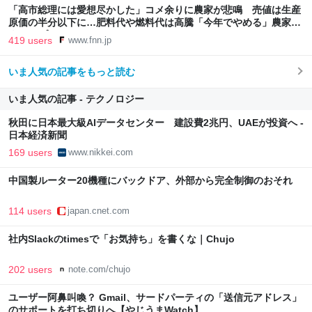
「高市総理には愛想尽かした」コメ余りに農家が悲鳴 売値は生産
原価の半分以下に…肥料代や燃料代は高騰「今年でやめる」農家も
｜FNNプライムオンライン
419 users
www.fnn.jp
いま人気の記事をもっと読む
いま人気の記事 - テクノロジー
秋田に日本最大級AIデータセンター 建設費2兆円、UAEが投資へ -
日本経済新聞
169 users
www.nikkei.com
中国製ルーター20機種にバックドア、外部から完全制御のおそれ
114 users
japan.cnet.com
社内Slackのtimesで「お気持ち」を書くな｜Chujo
202 users
note.com/chujo
ユーザー阿鼻叫喚？ Gmail、サードパーティの「送信元アドレス」
のサポートを打ち切りへ【やじうまWatch】