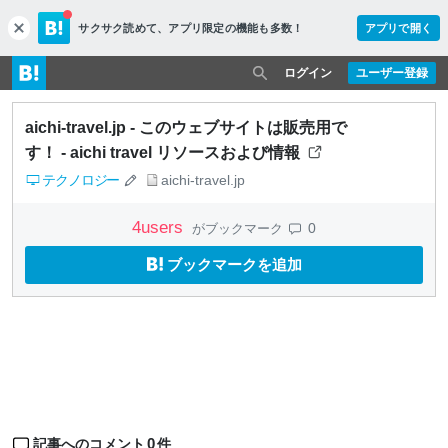
サクサク読めて、
アプリ限定の機能も多数！
アプリで開く
c
l
o
ログイン
ユーザー登録
s
e
aichi-travel.jp - このウェブサイトは販売用で
す！ - aichi travel リソースおよび情報
テクノロジー
aichi-travel.jp
4
users
0
がブックマーク
ブックマークを追加
0
記事へのコメント
件