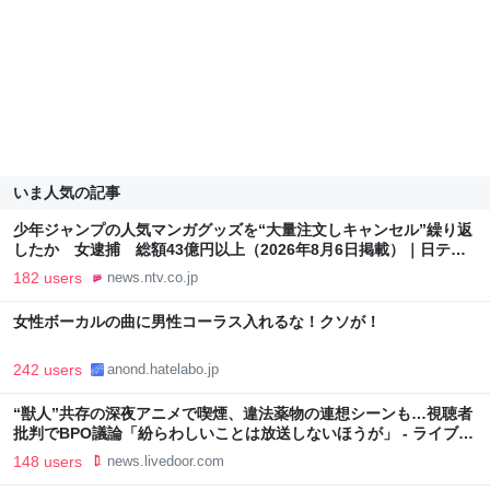
いま人気の記事
少年ジャンプの人気マンガグッズを“大量注文しキャンセル”繰り返
したか 女逮捕 総額43億円以上（2026年8月6日掲載）｜日テレ
NEWS NNN
182 users
news.ntv.co.jp
女性ボーカルの曲に男性コーラス入れるな！クソが！
242 users
anond.hatelabo.jp
“獣人”共存の深夜アニメで喫煙、違法薬物の連想シーンも…視聴者
批判でBPO議論「紛らわしいことは放送しないほうが」 - ライブド
アニュース
148 users
news.livedoor.com