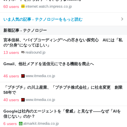
60 users
internet.watch.impress.co.jp
いま人気の記事 - テクノロジーをもっと読む
新着記事 - テクノロジー
宮本佳林、“バイブコーディング”への尽きない探究心 AIには「私
の“分身”になってほしい」
13 users
realsound.jp
Gmail、他社メアドを送信元にできる機能を廃止へ
46 users
www.itmedia.co.jp
「プチプチ」の川上産業、「プチプチ株式会社」に社名変更 創業
58年で
40 users
www.itmedia.co.jp
Googleは社内のエージェントを「脅威」と見なす――なぜ「AIを
信じない」のか？
6 users
atmarkit.itmedia.co.jp