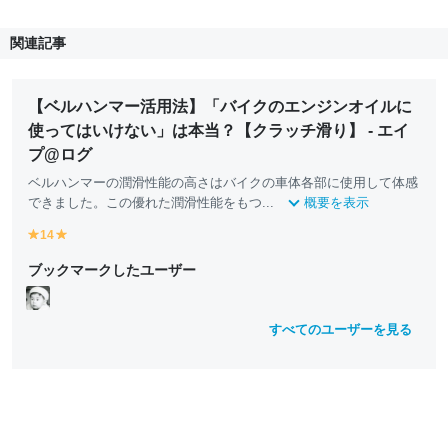
関連記事
【ベルハンマー活用法】「バイクのエンジンオイルに
使ってはいけない」は本当？【クラッチ滑り】 - エイ
プ@ログ
ベルハンマーの潤滑性能の高さはバイクの車体各部に使用して体感
できました。この優れた潤滑性能をもつ...
概要を表示
14
y
y
e
e
ブックマークしたユーザー
ll
ll
o
o
w
w
すべてのユーザーを見る