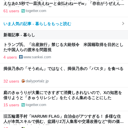
えなあ0.5秒で一皿洗えねーと金払わねーぞw」「存在がうぜえんだ
よ早く消えろ」と耳元で囁かれた話
61 users
togetter.com
いま人気の記事 - 暮らしをもっと読む
新着記事 - 暮らし
トランプ氏、「出産旅行」禁じる大統領令 米国籍取得を目的とし
た中国人らの渡米を問題視
4 users
www.sankei.com
揖保乃糸の「そうめん」ではなく、揖保乃糸の「パスタ」を食べる
32 users
dailyportalz.jp
庭のきゅうりが大量にできすぎて消費しきれないので、Xの知恵を
借りようと「きゅうりレシピ」をたくさん集めることにした
15 users
togetter.com
旧五輪選手村「HARUMI FLAG」自治会がアツすぎる！ 多様な住
人が本気スキルで挑む、盆踊り2万人集客や交通改善など“街の価値
向上”戦略 東京・中央区