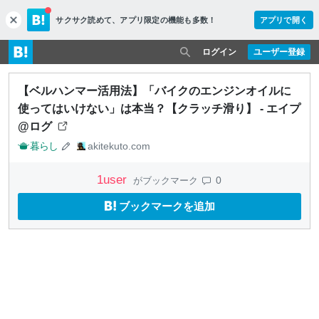
サクサク読めて、
アプリ限定の機能も多数！
アプリで開く
c
l
o
ログイン
ユーザー登録
s
e
【ベルハンマー活用法】「バイクのエンジンオイルに
使ってはいけない」は本当？【クラッチ滑り】 - エイプ
@ログ
暮らし
akitekuto.com
1
user
0
がブックマーク
ブックマークを追加