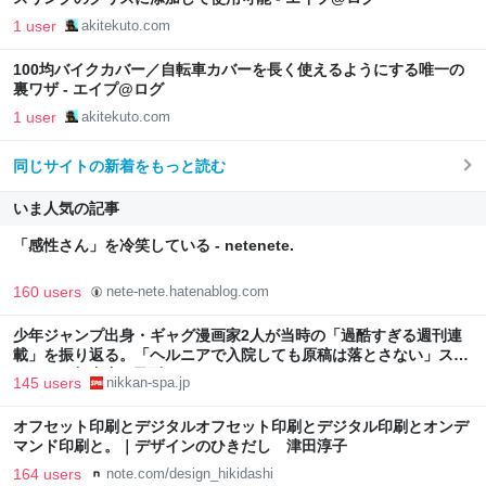
1 user
akitekuto.com
100均バイクカバー／自転車カバーを長く使えるようにする唯一の
裏ワザ - エイプ@ログ
1 user
akitekuto.com
同じサイトの新着をもっと読む
いま人気の記事
「感性さん」を冷笑している - netenete.
160 users
nete-nete.hatenablog.com
少年ジャンプ出身・ギャグ漫画家2人が当時の「過酷すぎる週刊連
載」を振り返る。「ヘルニアで入院しても原稿は落とさない」スト
イックな舞台裏 | 日刊SPA!
145 users
nikkan-spa.jp
オフセット印刷とデジタルオフセット印刷とデジタル印刷とオンデ
マンド印刷と。｜デザインのひきだし 津田淳子
164 users
note.com/design_hikidashi