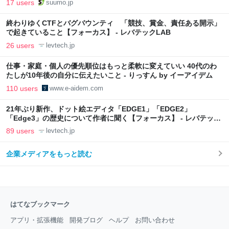
17 users
suumo.jp
終わりゆくCTFとバグバウンティ 「競技、賞金、責任ある開示」
で起きていること【フォーカス】 - レバテックLAB
26 users
levtech.jp
仕事・家庭・個人の優先順位はもっと柔軟に変えていい 40代のわ
たしが10年後の自分に伝えたいこと - りっすん by イーアイデム
110 users
www.e-aidem.com
21年ぶり新作、ドット絵エディタ「EDGE1」「EDGE2」
「Edge3」の歴史について作者に聞く【フォーカス】 - レバテック
LAB
89 users
levtech.jp
企業メディアをもっと読む
はてなブックマーク
アプリ・拡張機能
開発ブログ
ヘルプ
お問い合わせ