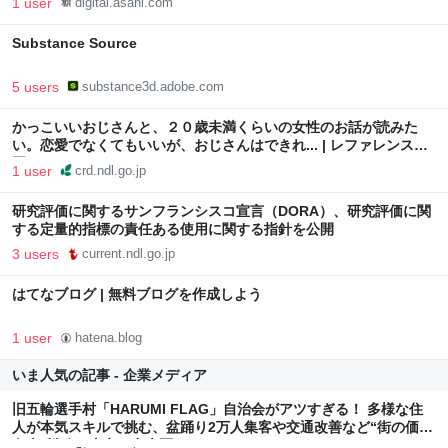
1 user
digital.asahi.com
Substance Source
5 users
substance3d.adobe.com
かっこいいおじさんと、２０歳未満くらいの女性のお話が読みた
い。恋愛でなくてもいいが、おじさんはできれ... | レファレンス協
同データベース
1 user
crd.ndl.go.jp
研究評価に関するサンフランシスコ宣言（DORA）、研究評価に関
する定量的指標の責任ある使用に関する指針を公開
3 users
current.ndl.go.jp
はてなブログ | 無料ブログを作成しよう
1 user
hatena.blog
いま人気の記事 - 企業メディア
旧五輪選手村「HARUMI FLAG」自治会がアツすぎる！ 多様な住
人が本気スキルで挑む、盆踊り2万人集客や交通改善など“街の価値
向上”戦略 東京・中央区