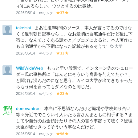
ィ)にあるらしい。ウソとするのは微妙。
2026/05/14
リンク
37
y
y
el
el
lo
lo
takeishi
まあ往復6時間のソース、本人が言ってるのではな
w
w
くて週刊朝日記事なら…。なお最初は自宅通学だけど後に下
宿に、なんてよくある話かと／ブコメによると、本人著作に
も自宅通学から下宿になった記載が有るそうで
大学
2026/05/14
リンク
33
y
y
el
el
lo
lo
WildWideWeb
もっと早い段階で、インターン先のシュロー
w
w
ダー氏の事務所に「ほんとにそういう肩書を与えてたか？」
と聞けば済んだのになと思う。カイロ大学が出てきちゃった
らもう何を言ってもダメなのと同じだ。
2026/05/14
リンク
23
y
y
el
el
lo
lo
donovantree
本当に不思議なんだけど職場や学校知り合い
w
w
等々身近ででこういう人いたら皆さんまともに相手する？ま
してや自分のお金預けたりその人の言う事黙って聴く？総理
大臣が嘘つきってそういう事なんだけど。
2026/05/14
リンク
96
y
y