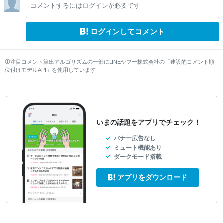
コメントするにはログインが必要です
w
w
w
w
w
w
w
ログインしてコメント
注目コメント算出アルゴリズムの一部にLINEヤフー株式会社の「建設的コメント順
位付けモデルAPI」を使用しています
いまの話題をアプリでチェック！
バナー広告なし
ミュート機能あり
ダークモード搭載
アプリをダウンロード