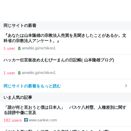
同じサイトの新着
『あなたは山本隆雄の宗教法人売買を見聞きしたことがあるか。文
科省の宗教法人アンケート。』
1 user
ameblo.jp/nichikon1
ハッカー伝言板改めえむびーまんの日記帳( 山本隆雄ブログ)
1 user
ameblo.jp/nichikon1
同じサイトの新着をもっと読む
いま人気の記事
「誰が何と言おうと僕は日本人」 バスケ八村塁、人種差別に関す
る誹謗中傷に言及
182 users
www.sankei.com