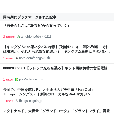
同時期にブックマークされた記事
『自分らしさは“真似る”から育っていく』
3 users
ameblo.jp/557771111
【キングダム875話ネタバレ考察】飛信隊ついに邯鄲へ到達…それ
は勝利か、それとも危険な前進か？｜キングダム最新話ネタバレ考
察室｜はじめての三国志
1 user
note.com/sangokushi
08003002581【フレッツ光を名乗る】ネット回線切替の営業電話
1 user
plea5station.com
長岡で、中国を感じる。大手通りのガチ中華「HaoGui」 |
Things（シングス）｜新潟のローカルなWebマガジン
1 user
things-niigata.jp
マクドナルド、大容量「グランドコーク」「グランドフライ」再登