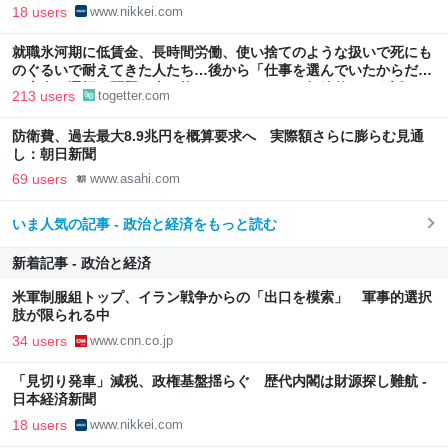
18 users
www.nikkei.com
就職氷河期に低賃金、長時間労働、使い捨てのような扱いで死にも
のぐるいで耐えてきた人たち…後から「仕事を選んでいたからだ」
と本人の選択の問題に書き換えるのはあまりに短絡的という話
213 users
togetter.com
防衛費、過去最大8.9兆円を概算要求へ 実際額さらに膨らむ見通
し：朝日新聞
69 users
www.asahi.com
いま人気の記事 - 政治と経済をもっと読む
新着記事 - 政治と経済
米軍制服組トップ、イラン戦争からの「出口を模索」 軍事的選択
肢が限られる中
34 users
www.cnn.co.jp
「見切り発車」減税、政権基盤揺らぐ 歴代内閣は財源探し難航 -
日本経済新聞
18 users
www.nikkei.com