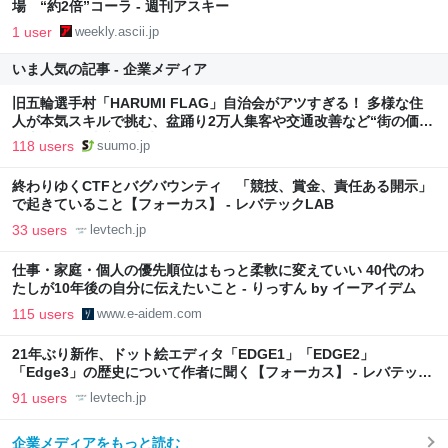
場 “約2倍”コーラ - 週刊アスキー
1 user
weekly.ascii.jp
いま人気の記事 - 企業メディア
旧五輪選手村「HARUMI FLAG」自治会がアツすぎる！ 多様な住
人が本気スキルで挑む、盆踊り2万人集客や交通改善など“街の価値
向上”戦略 東京・中央区
118 users
suumo.jp
終わりゆくCTFとバグバウンティ 「競技、賞金、責任ある開示」
で起きていること【フォーカス】 - レバテックLAB
33 users
levtech.jp
仕事・家庭・個人の優先順位はもっと柔軟に変えていい 40代のわ
たしが10年後の自分に伝えたいこと - りっすん by イーアイデム
115 users
www.e-aidem.com
21年ぶり新作、ドット絵エディタ「EDGE1」「EDGE2」
「Edge3」の歴史について作者に聞く【フォーカス】 - レバテック
LAB
91 users
levtech.jp
企業メディアをもっと読む