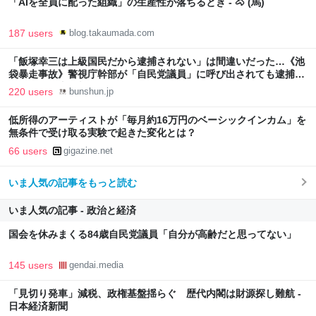
「AIを全員に配った組織」の生産性が落ちるとき - 🐴 (馬)
187 users
blog.takaumada.com
「飯塚幸三は上級国民だから逮捕されない」は間違いだった…《池
袋暴走事故》警視庁幹部が「自民党議員」に呼び出されても逮捕を
見送った理由 | 文春オンライン
220 users
bunshun.jp
低所得のアーティストが「毎月約16万円のベーシックインカム」を
無条件で受け取る実験で起きた変化とは？
66 users
gigazine.net
いま人気の記事をもっと読む
いま人気の記事 - 政治と経済
国会を休みまくる84歳自民党議員「自分が高齢だと思ってない」
145 users
gendai.media
「見切り発車」減税、政権基盤揺らぐ 歴代内閣は財源探し難航 -
日本経済新聞