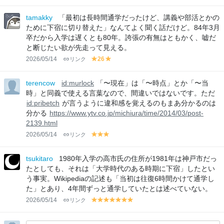
el
el
lo
lo
tamakky
「最初は長時間通学だったけど、講義や部活とかの
w
w
ために下宿に切り替えた」なんてよく聞く話だけど。84年3月
卒だから入学は遅くとも80年。誇張の有無はともかく、嘘だ
と断じたい欲が先走って見える。
2026/05/14
リンク
26
y
y
el
el
lo
lo
terencow
id:murlock
「〜現在」は「〜時点」とか「〜当
w
w
時」と同義で使える言葉なので、間違いではないです。ただ
id:pribetch
が言うように違和感を覚えるのもまあ分かるのは
分かる
https://www.ytv.co.jp/michiura/time/2014/03/post-
2139.html
2026/05/14
リンク
y
y
y
el
el
el
lo
lo
lo
tsukitaro
1980年入学の高市氏の住所が1981年は神戸市だっ
w
w
w
たとしても、それは「大学時代のある時期に下宿」したとい
う事実。Wikipediaの記述も「当初は往復6時間かけて通学し
た」とあり、4年間ずっと通学していたとは述べていない。
2026/05/14
リンク
y
y
y
y
y
y
y
el
el
el
el
el
el
el
lo
lo
lo
lo
lo
lo
lo