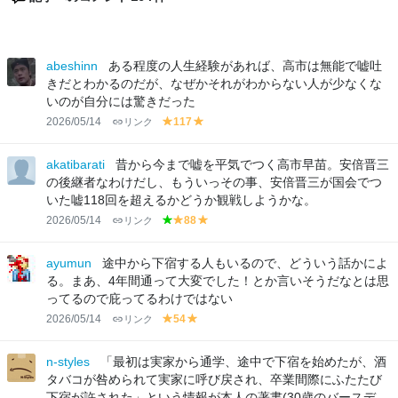
abeshinn
ある程度の人生経験があれば、高市は無能で嘘吐
きだとわかるのだが、なぜかそれがわからない人が少なくな
いのが自分には驚きだった
2026/05/14
リンク
117
y
y
el
el
lo
lo
akatibarati
昔から今まで嘘を平気でつく高市早苗。安倍晋三
w
w
の後継者なわけだし、もういっその事、安倍晋三が国会でつ
いた嘘118回を超えるかどうか観戦しようかな。
2026/05/14
リンク
88
g
y
y
r
el
el
e
lo
lo
ayumun
途中から下宿する人もいるので、どういう話かによ
e
w
w
る。まあ、4年間通って大変でした！とか言いそうだなとは思
n
ってるので庇ってるわけではない
2026/05/14
リンク
54
y
y
el
el
lo
lo
n-styles
「最初は実家から通学、途中で下宿を始めたが、酒
w
w
タバコが咎められて実家に呼び戻され、卒業間際にふたたび
下宿が許された」という情報が本人の著書(30歳のバースデ