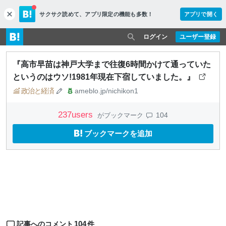
サクサク読めて、
アプリ限定の機能も多数！
アプリで開く
c
l
o
ログイン
ユーザー登録
s
e
『高市早苗は神戸大学まで往復6時間かけて通っていた
というのはウソ!1981年現在下宿していました。』
政治と経済
ameblo.jp/nichikon1
237
users
104
がブックマーク
ブックマークを追加
104
記事へのコメント
件