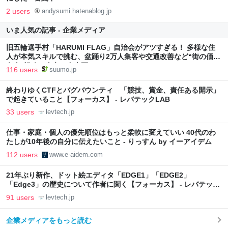
2 users
andysumi.hatenablog.jp
いま人気の記事 - 企業メディア
旧五輪選手村「HARUMI FLAG」自治会がアツすぎる！ 多様な住
人が本気スキルで挑む、盆踊り2万人集客や交通改善など“街の価値
向上”戦略 東京・中央区
116 users
suumo.jp
終わりゆくCTFとバグバウンティ 「競技、賞金、責任ある開示」
で起きていること【フォーカス】 - レバテックLAB
33 users
levtech.jp
仕事・家庭・個人の優先順位はもっと柔軟に変えていい 40代のわ
たしが10年後の自分に伝えたいこと - りっすん by イーアイデム
112 users
www.e-aidem.com
21年ぶり新作、ドット絵エディタ「EDGE1」「EDGE2」
「Edge3」の歴史について作者に聞く【フォーカス】 - レバテック
LAB
91 users
levtech.jp
企業メディアをもっと読む