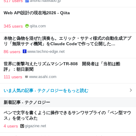
517 users
anond.hatelabo.jp
Web API設計の現在地2026 - Qiita
345 users
qiita.com
本物と偽物を混ぜた演奏も。エリック・サティ様式の自動生成アプ
リ「無限サティ機関」をClaude Codeで作って公開した
（CloseBox） | テクノエッジ TechnoEdge
86 users
www.techno-edge.net
世界に衝撃与えたリズムマシンTR-808 開発者は「当初は酷
評」：朝日新聞
111 users
www.asahi.com
いま人気の記事 - テクノロジーをもっと読む
新着記事 - テクノロジー
ペンで文字を書くように操作できるサンワサプライの「ペン型マウ
ス」を使ってみた
4 users
gigazine.net