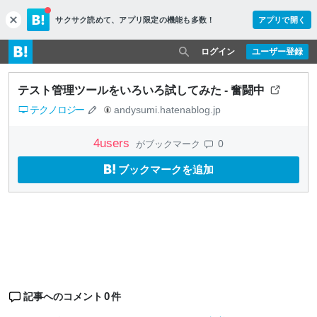
サクサク読めて、
アプリ限定の機能も多数！
アプリで開く
c
l
o
ログイン
ユーザー登録
s
e
テスト管理ツールをいろいろ試してみた - 奮闘中
テクノロジー
andysumi.hatenablog.jp
4
users
0
がブックマーク
ブックマークを追加
0
記事へのコメント
件