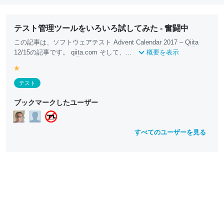
テスト管理ツールをいろいろ試してみた - 奮闘中
この記事は、ソフトウェアテスト Advent Calendar 2017 – Qi
it
a
12/15の記事です。 qi
it
a.com そして、...
概要を表示
y
e
テスト
ll
o
ブックマークしたユーザー
w
すべてのユーザーを見る