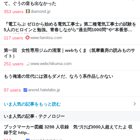
て、ぐうの音も出なかった
353 users
diamond.jp
『電工らぶ ゼロから始める電気工事士』第二種電気工事士の試験を
5人のヒロインと勉強。青春しながら“過去問1000問”や“本番形式
CBT模擬試験”で本格的に学べるノベルゲーム | ゲーム・エンタメ
117 users
www.famitsu.com
最新情報のファミ通.com
第一回 女性専用ジムの清潔｜webちくま（筑摩書房の読みものサ
イト）
251 users
www.webchikuma.com
もう俺達の世代には酒もダメだ、なろう系作品しかない
97 users
anond.hatelabo.jp
いま人気の記事をもっと読む
いま人気の記事 - テクノロジー
ブックマーカー図鑑 3298 人収録 気づけば3000人超えてたよ 収
録予定 http..