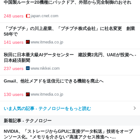
中国製ルーター20機種にバックドア、外部から完全制御のおそれ
248 users
japan.cnet.com
「プチプチ」の川上産業、「プチプチ株式会社」に社名変更 創業
58年で
141 users
www.itmedia.co.jp
秋田に日本最大級AIデータセンター 建設費2兆円、UAEが投資へ -
日本経済新聞
237 users
www.nikkei.com
Gmail、他社メアドを送信元にできる機能を廃止へ
130 users
www.itmedia.co.jp
いま人気の記事 - テクノロジーをもっと読む
新着記事 - テクノロジー
NVIDIA、「ストレージからGPUに直接データ転送」技術をオープ
ンソース化。“メモリを介さない”高速アクセス推進へ -