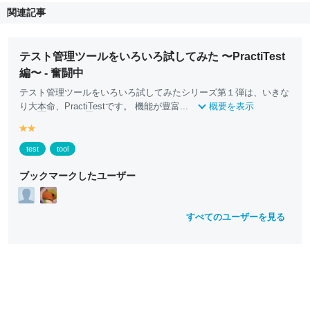
関連記事
テスト管理ツールをいろいろ試してみた 〜PractiTest
編〜 - 奮闘中
テスト管理ツールをいろいろ試してみたシリーズ第１弾は、いきな
り大
本
命、Pract
iT
estです。 機能が豊富...
概要を表示
y
y
e
e
test
tool
ll
ll
o
o
ブックマークしたユーザー
w
w
すべてのユーザーを見る