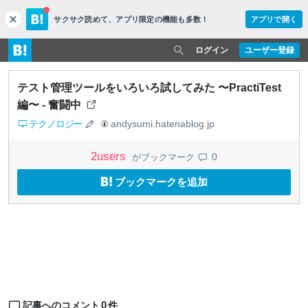
サクサク読めて、
アプリ限定の機能も多数！
アプリで開く
c
l
o
ログイン
ユーザー登録
s
e
テスト管理ツールをいろいろ試してみた 〜PractiTest
編〜 - 奮闘中
テクノロジー
andysumi.hatenablog.jp
2
users
0
がブックマーク
ブックマークを追加
0
記事へのコメント
件