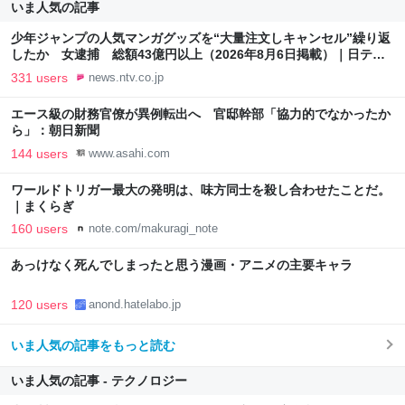
いま人気の記事
少年ジャンプの人気マンガグッズを“大量注文しキャンセル”繰り返
したか 女逮捕 総額43億円以上（2026年8月6日掲載）｜日テレ
NEWS NNN
331 users
news.ntv.co.jp
エース級の財務官僚が異例転出へ 官邸幹部「協力的でなかったか
ら」：朝日新聞
144 users
www.asahi.com
ワールドトリガー最大の発明は、味方同士を殺し合わせたことだ。
｜まくらぎ
160 users
note.com/makuragi_note
あっけなく死んでしまったと思う漫画・アニメの主要キャラ
120 users
anond.hatelabo.jp
いま人気の記事をもっと読む
いま人気の記事 - テクノロジー