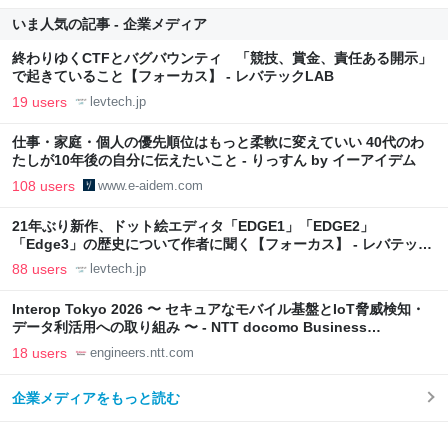
いま人気の記事 - 企業メディア
終わりゆくCTFとバグバウンティ 「競技、賞金、責任ある開示」
で起きていること【フォーカス】 - レバテックLAB
19 users
levtech.jp
仕事・家庭・個人の優先順位はもっと柔軟に変えていい 40代のわ
たしが10年後の自分に伝えたいこと - りっすん by イーアイデム
108 users
www.e-aidem.com
21年ぶり新作、ドット絵エディタ「EDGE1」「EDGE2」
「Edge3」の歴史について作者に聞く【フォーカス】 - レバテック
LAB
88 users
levtech.jp
Interop Tokyo 2026 〜 セキュアなモバイル基盤とIoT脅威検知・
データ利活用への取り組み 〜 - NTT docomo Business
Engineers' Blog
18 users
engineers.ntt.com
企業メディアをもっと読む