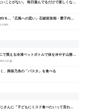
りたいことがない。 毎日遊んでるだけで楽しくな
85％…「広島への思い」石破前首相・愛子内親
IGITAL
i.com
ビニで買える冷凍ペットボトルで体を冷やす山善の
ょうどいい【ぼっち・ざ・ろーど！その14】
ess.co.jp
く、揖保乃糸の「パスタ」を食べる
じさんに「子どもにミスド食べたいって言われ
みたいなのありますか…？」と尋ねられるイベ