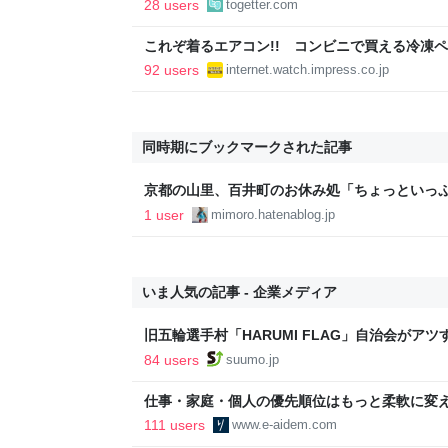
28 users
togetter.com
勤がなくなった
これぞ着るエアコン!! コンビニで買える冷凍
の水冷ベストがロードバイクにちょうどいい【ぼ
92 users
internet.watch.impress.co.jp
【空いた時間でなにしてる？】
同時期にブックマークされた記事
京都の山里、百井町のお休み処「ちょっといっ
ーなどの寛ぎの場所に。 - ネコのミモロの京都
1 user
mimoro.hatenablog.jp
いま人気の記事 - 企業メディア
旧五輪選手村「HARUMI FLAG」自治会がア
ルで挑む、盆踊り2万人集客や交通改善など“街
84 users
suumo.jp
区
仕事・家庭・個人の優先順位はもっと柔軟に変えて
後の自分に伝えたいこと - りっすん by イーア
111 users
www.e-aidem.com