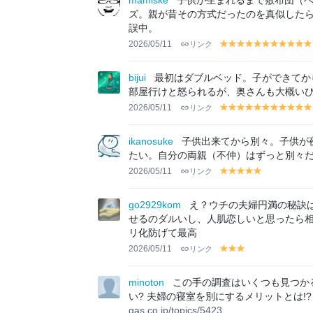
mamiske
子供が生まれるまで敷布団（
w
w
ズ。親が昔その方式だったのを真似した
誤中。
2026/05/11
リンク
y
y
y
y
y
y
y
y
y
y
el
el
el
el
el
el
el
el
el
el
el
lo
lo
lo
lo
lo
lo
lo
lo
lo
lo
lo
bijui
最初はダブルベッド。子ができてか
w
w
w
w
w
w
w
w
w
w
w
部屋行けと怒られるが、奥さんも大概い
2026/05/11
リンク
y
y
y
y
y
y
y
y
y
y
el
el
el
el
el
el
el
el
el
el
el
lo
lo
lo
lo
lo
lo
lo
lo
lo
lo
lo
ikanosuke
子供出来てから別々。子供が
w
w
w
w
w
w
w
w
w
w
w
たい。自分の両親（不仲）はずっと別々
2026/05/11
リンク
y
y
y
y
y
el
el
el
el
el
lo
lo
lo
lo
lo
go2929kom
え？ウチの夫婦円満の秘訣
w
w
w
w
w
せるのダルいし、人肌恋しいと思ったら
リ化防げて最高
2026/05/11
リンク
y
y
y
el
el
el
lo
lo
lo
minoton
この手の調査はいくつも見つか
w
w
w
い? 夫婦の寝室を別にするメリットとは!
gas.co.jp/topics/5423