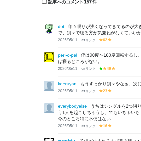
157
記事へのコメント
件
dot
年々眠りが浅くなってきてるのが大
で、別々で寝る方が気兼ねがなくていい
2026/05/11
リンク
62
y
y
el
el
lo
lo
perl-o-pal
倅は90度〜180度回転する
w
w
は寝るところがない。
2026/05/11
リンク
49
g
y
y
r
el
el
e
lo
lo
kaeruyan
もうすっかり別々やなぁ。次
e
w
w
2026/05/11
リンク
23
y
y
n
el
el
lo
lo
everybodyelse
うちはシングルを2つ隣
w
w
う1人を起こしちゃうし、でもいちゃいち
今のところ特に不便はない
2026/05/11
リンク
16
y
y
el
el
lo
lo