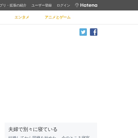
プリ・拡張の紹介
ユーザー登録
ログイン
エンタメ
アニメとゲーム
夫婦で別々に寝ている
結婚
してから
同棲
を始めた。 今のところ寝室