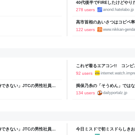
40代後半でFIREしたけどや
い..
278 users
anond.hatelabo.jp
高市首相のあいさつはコピペ率
王とは絶望的格差｜日刊ゲンダイD
122 users
www.nikkan-genda
これぞ着るエアコン!! コン
水冷ベストがロードバイクにち
92 users
internet.watch.impr
【空いた時間でなにしてる？】
できない」JTCの男性社員が
揖保乃糸の「そうめん」ではな
勤なら辞める」と言ったら、転
134 users
dailyportalz.jp
できない」JTCの男性社員が
今日ミスドで初ミスドらしきお
勤なら辞める」と言ったら、転
たんですけど…これは買っとけ