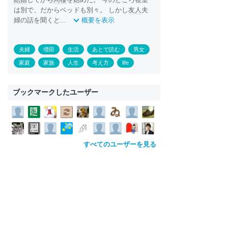
は別で、だからベッドも別々。 しかし
友人
夫
婦の話を聞くと...
概要を表示
夫婦
増田
生活
あとで読む
男女
家庭
家族
人生
考え方
life
ブックマークしたユーザー
すべてのユーザーを見る