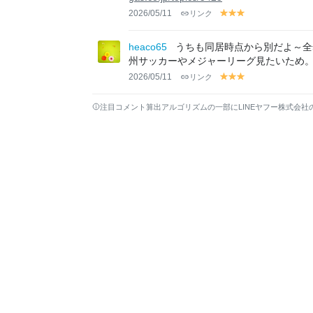
2026/05/11
リンク
y
y
y
el
el
el
lo
lo
lo
heaco65
うちも同居時点から別だよ～全
w
w
w
州サッカーやメジャーリーグ見たいため
2026/05/11
リンク
y
y
y
el
el
el
lo
lo
lo
注目コメント算出アルゴリズムの一部にLINEヤフー株式会社
w
w
w