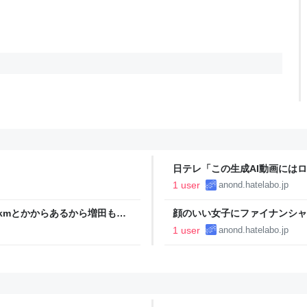
日テレ「この生成AI動画には
1 user
anond.hatelabo.jp
kmとかからあるから増田も行
顔のいい女子にファイナンシャ
1 user
anond.hatelabo.jp