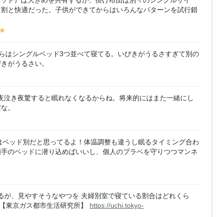
ベッド）は大きめを共有するが、掛け布団は別々のシングルサイ
ら割と快適だった。子供ができてからはいろんなパターンを試行錯
y
y
el
lo
らはシングルベッド3つ並べて寝てる。いびきがうるさすぎて別の
w
びきがうるさい。
y
夜泣き夜驚すると眠れなくなるからね。将来的にはまた一緒にし
だな。
はベッド別だと思ってるよ！体温調整も違うし眠るタイミング合わ
相手のベッドに潜り込めばいいし、個人のプラベを守りつつマンネ
るが、見やすそうなやつを 夫婦別室で寝ている割合はどれくら
?【東京ガス都市生活研究所】
https://uchi.tokyo-