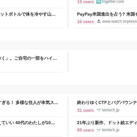
16 users
togetter.com
ントが発生して、興奮した
ペットボトルで体を冷やす山善
PayPay米国進出を占う? 
っち・ざ・ろーど！その14】
Attention】
16 users
www.watch.impress
ぷく」。ご自宅の一部をハイカ
くらし
ツすぎる！ 多様な住人が本気スキ
終わりゆくCTFとバグバウン
の価値向上”戦略 東京・中央
ること【フォーカス】 - レバテ
31 users
levtech.jp
いい 40代のわたしが10年
21年ぶり新作、ドット絵エディタ
イデム
ついて作者に聞く【フォーカス】
89 users
levtech.jp