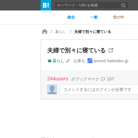
総合
一般
世の中
暮らし
夫婦で別々に寝ている
夫婦で別々に寝ている
暮らし
anond.hatelabo.jp
記事元:
244
users
157
がブックマーク
コメントするにはログインが必要です