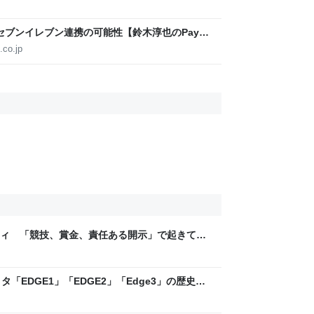
米国セブンイレブン連携の可能性【鈴木淳也のPay
.co.jp
ティ 「競技、賞金、責任ある開示」で起きてい
ックLAB
「EDGE1」「EDGE2」「Edge3」の歴史に
 - レバテックLAB