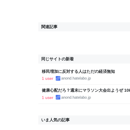
関連記事
同じサイトの新着
移民増加に反対する人はただの経済無知
1 user
anond.hatelabo.jp
健康心配だろ？週末にマラソン大会出ようぜ 10
け..
1 user
anond.hatelabo.jp
いま人気の記事