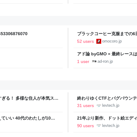
で、嫁ぎ先で嫌われたら終わり
4653306876070
ブラックコーヒー克服までの6日
52 users
omocoro.jp
アド論 byGMO » 最終レ
ケーション①）
1 user
ad-ron.jp
ツすぎる！ 多様な住人が本気スキ
終わりゆくCTFとバグバウン
の価値向上”戦略 東京・中央
ること【フォーカス】 - レバテ
31 users
levtech.jp
いい 40代のわたしが10年
21年ぶり新作、ドット絵エディタ
イデム
ついて作者に聞く【フォーカス】
90 users
levtech.jp