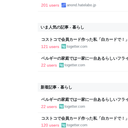
201 users
anond.hatelabo.jp
いま人気の記事 - 暮らし
コストコで会員カード作った私「白カードで！
ィブカードしか作りませんけど？」→コストコ
121 users
togetter.com
が、本当にお得なの？
ベルギーの家庭では一家に一台あるらしいフラ
するがベルギー人に訊いてみたら「みんながみ
22 users
togetter.com
ちにはあるけどな」とか答えるんだろうな
新着記事 - 暮らし
ベルギーの家庭では一家に一台あるらしいフラ
するがベルギー人に訊いてみたら「みんながみ
22 users
togetter.com
ちにはあるけどな」とか答えるんだろうな
コストコで会員カード作った私「白カードで！
ィブカードしか作りませんけど？」→コストコ
120 users
togetter.com