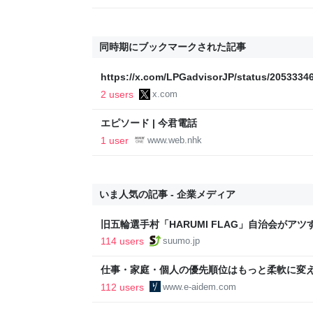
が、本当にお得なの？
同時期にブックマークされた記事
https://x.com/LPGadvisorJP/status/205333
2 users
x.com
エピソード | 今君電話
1 user
www.web.nhk
いま人気の記事 - 企業メディア
旧五輪選手村「HARUMI FLAG」自治会がア
ルで挑む、盆踊り2万人集客や交通改善など“街
114 users
suumo.jp
区
仕事・家庭・個人の優先順位はもっと柔軟に変えて
後の自分に伝えたいこと - りっすん by イーア
112 users
www.e-aidem.com