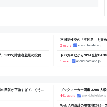
不同意性交の「不同意」を責め
2 users
anond.hatelabo.jp
、SNSで障害者差別の投稿を
ドパガキだからNISA全部FAN
だけど、コンテンツを作ってる
1 user
anond.hatelabo.jp
？
男の回答が正論すぎて、ぐうの
ブックマーカー図鑑 3298 人収
441 users
anond.hatelabo.jp
Web API設計の現在地2026 - Qi