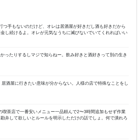
打つ手もないのだけど、オレは居酒屋が好きだし酒も好きだから
課金し続けるよ。オレが元気なうちに滅びないでいてくれればいい
なかったりするしマジで知らねー。飲み好きと酒好きって別の生き
、居酒屋に行きたい意味が分からない。人様の店で特殊なことをし
の喫茶店で一番安いメニュー一品頼んで2〜3時間追加もせず作業
は勘弁して欲しいとルールを明示しただけの話でしょ。何で潰れろ