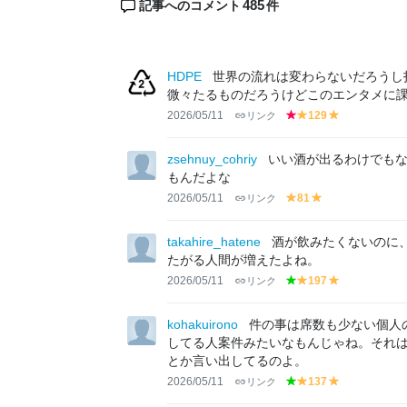
485
記事へのコメント
件
HDPE
世界の流れは変わらないだろうし
微々たるものだろうけどこのエンタメに
2026/05/11
リンク
129
r
y
y
e
el
el
d
lo
lo
zsehnuy_cohriy
いい酒が出るわけでも
w
w
もんだよな
2026/05/11
リンク
81
y
y
el
el
lo
lo
takahire_hatene
酒が飲みたくないのに
w
w
たがる人間が増えたよね。
2026/05/11
リンク
197
g
y
y
r
el
el
e
lo
lo
kohakuirono
件の事は席数も少ない個人
e
w
w
してる人案件みたいなもんじゃね。それ
n
とか言い出してるのよ。
2026/05/11
リンク
137
g
y
y
r
el
el