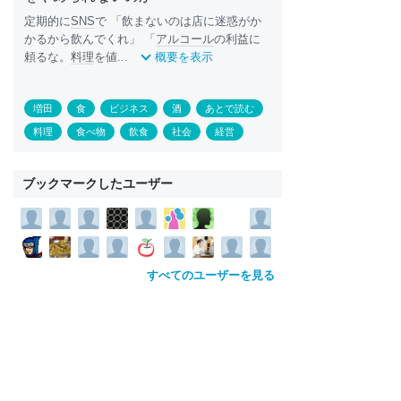
定期的に
SNS
で 「飲まないのは店に迷惑がか
かるから飲んでくれ」 「
アルコール
の利益に
頼るな。
料理
を値...
概要を表示
増田
食
ビジネス
酒
あとで読む
料理
食べ物
飲食
社会
経営
ブックマークしたユーザー
すべてのユーザーを見る