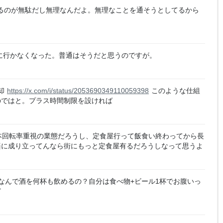
るのが無駄だし無理なんだよ。無理なことを通そうとしてるから
に行かなくなった。普通はそうだと思うのですが。
却
https://x.com/i/status/2053690349110059398
このような仕組
のではと。プラス時間制限を設ければ
本回転率重視の業態だろうし、定食屋行って飯食い終わってから長
楽に成り立ってんなら街にもっと定食屋有るだろうしなって思うよ
なんで酒を何杯も飲めるの？自分は食べ物+ビール1杯でお腹いっ
ど