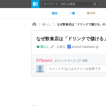
総合
一般
世の中
暮らし
なぜ飲食店は「ドリンクで儲ける」の
なぜ飲食店は「ドリンクで儲ける
暮らし
anond.hatelabo.jp
記事元:
879
users
485
がブックマーク
コメントするにはログインが必要です