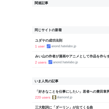
関連記事
同じサイトの新着
ユダヤの成功法則
1 user
anond.hatelabo.jp
みい山の作者が漫画やアニメとして作品を作らず
してるだけだったらめちゃくちゃ叩かれるわけ
2 users
anond.hatelabo.jp
ってだけで表現の自由戦士が守りだすのなんで
いま人気の記事
「好きなことを仕事にしたい」若者への豊田章
音も出なかった
220 users
diamond.jp
三大歌詞に「ダーリン」が出てくる曲