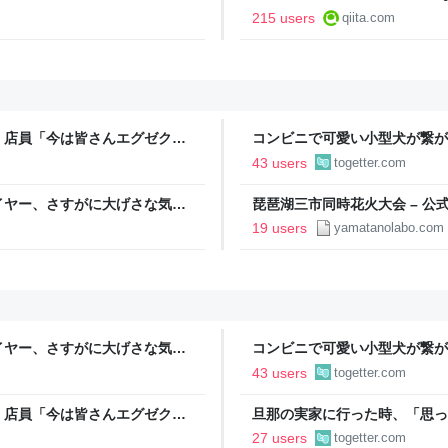
215 users
qiita.com
」店員「今は皆さんエグゼクテ
コンビニで可愛い小型犬が繋が
のカード勧誘はやたら圧が強い
子連れの母親がやってきて、子
43 users
togetter.com
ろうか？」と言って犬に近づい
イヤー、さすがに大げさな気が
琵琶湖三市同時花火大会 – 公
んな持ってるわけやないで。う
19 users
yamatanolabo.com
イヤー、さすがに大げさな気が
コンビニで可愛い小型犬が繋が
んな持ってるわけやないで。う
子連れの母親がやってきて、子
43 users
togetter.com
ろうか？」と言って犬に近づい
」店員「今は皆さんエグゼクテ
旦那の実家に行った時、「思っ
のカード勧誘はやたら圧が強い
「嫁いだらお客様じゃないから
27 users
togetter.com