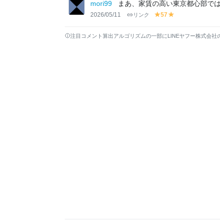
lo
lo
mori99
まあ、家賃の高い東京都心部で
w
w
2026/05/11
リンク
57
y
y
el
el
lo
lo
注目コメント算出アルゴリズムの一部にLINEヤフー株式会社
w
w