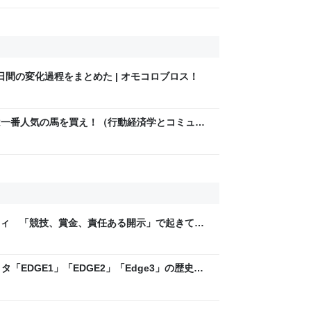
と思い、張り切っていた
間の変化過程をまとめた | オモコロブロス！
ースは一番人気の馬を買え！（行動経済学とコミュニ
ティ 「競技、賞金、責任ある開示」で起きてい
ックLAB
「EDGE1」「EDGE2」「Edge3」の歴史に
 - レバテックLAB