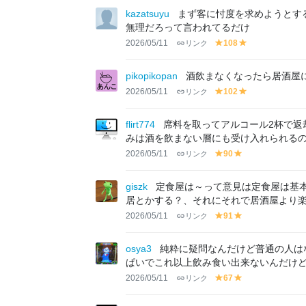
e
lo
lo
kazatsuyu
まず客に忖度を求めようとす
e
w
w
無理だろって言われてるだけ
n
2026/05/11
リンク
108
y
y
el
el
lo
lo
pikopikopan
酒飲まなくなったら居酒屋
w
w
2026/05/11
リンク
102
y
y
el
el
lo
lo
flirt774
席料を取ってアルコール2杯で返
w
w
みは酒を飲まない層にも受け入れられる
2026/05/11
リンク
90
y
y
el
el
lo
lo
giszk
定食屋は～って意見は定食屋は基
w
w
居とかする？、それにそれで居酒屋より
2026/05/11
リンク
91
y
y
el
el
lo
lo
osya3
純粋に疑問なんだけど普通の人は
w
w
ぱいでこれ以上飲み食い出来ないんだけ
2026/05/11
リンク
67
y
y
el
el