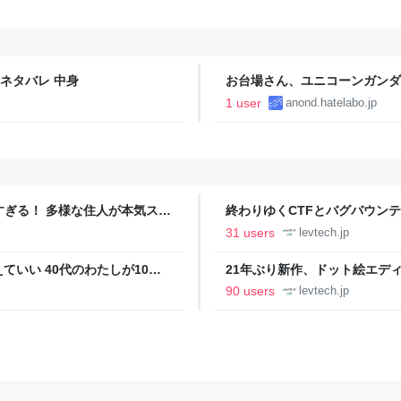
】 ネタバレ 中身
お台場さん、ユニコーンガンダ
1 user
anond.hatelabo.jp
ツすぎる！ 多様な住人が本気スキ
終わりゆくCTFとバグバウン
の価値向上”戦略 東京・中央
ること【フォーカス】 - レバテ
31 users
levtech.jp
いい 40代のわたしが10年
21年ぶり新作、ドット絵エディタ
イデム
ついて作者に聞く【フォーカス】
90 users
levtech.jp