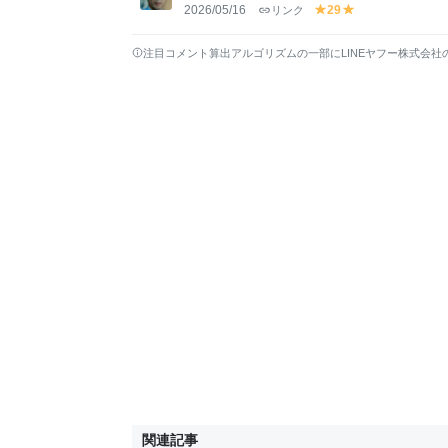
w
w
2026/05/16
リンク
29
y
y
el
el
lo
lo
注目コメント算出アルゴリズムの一部にLINEヤフー株式会社
w
w
関連記事