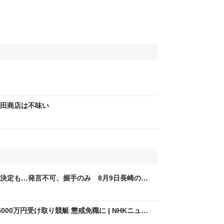
田商店は不味い
決定も…発言不可、握手のみ 8月9日長崎の被
Sjp
00万円受け取り競艇 懲戒免職に | NHKニュー