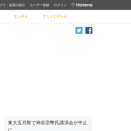
プリ・拡張の紹介
ユーザー登録
ログイン
エンタメ
アニメとゲーム
東大五月祭で神谷宗幣氏講演会が中止
に