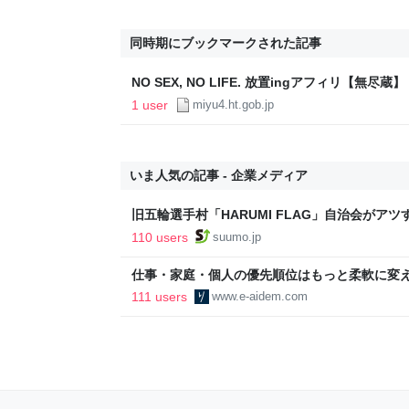
同時期にブックマークされた記事
NO SEX, NO LIFE. 放置ingアフィリ【無尽蔵
1 user
miyu4.ht.gob.jp
いま人気の記事 - 企業メディア
旧五輪選手村「HARUMI FLAG」自治会がア
ルで挑む、盆踊り2万人集客や交通改善など“街
110 users
suumo.jp
区
仕事・家庭・個人の優先順位はもっと柔軟に変えて
後の自分に伝えたいこと - りっすん by イーア
111 users
www.e-aidem.com