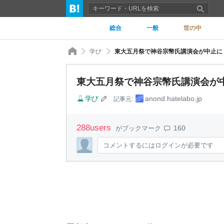
総合
一般
世の中
学び
東大五月祭で神谷宗幣氏講演会が中止に
東大五月祭で神谷宗幣氏講演会が
学び
anond.hatelabo.jp
記事元:
288
users
160
がブックマーク
コメントするにはログインが必要です