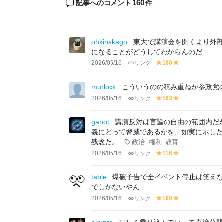
160
記事へのコメント
件
ohkinakago
東大で講演会を開くより外部
になることがどうしてわからんのだ
2026/05/16
リンク
180
y
y
el
el
lo
lo
murlock
こういうのの積み重ねが参政党
w
w
2026/05/16
リンク
163
y
y
el
el
lo
lo
ganot
講演反対は言論の自由の範囲内だ
w
w
義にとって脅威であるかを、如実に示し
残念だ。
政治
権利
教育
2026/05/16
リンク
116
y
y
el
el
lo
lo
table
爆破予告で全イベント停止は笑え
w
w
でしかないやん
2026/05/16
リンク
100
y
y
el
el
lo
lo