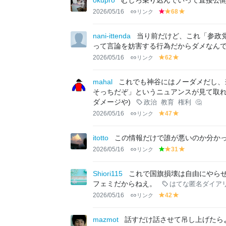
okupro
むしろ乗り込んでいって直接公
w
w
2026/05/16
リンク
68
r
y
y
e
el
el
d
lo
lo
nani-ittenda
当り前だけど、これ「参政
w
w
って言論を妨害する行為だからダメなん
2026/05/16
リンク
62
y
y
el
el
lo
lo
mahal
これでも神谷にはノーダメだし、
w
w
そっちだぞ」というニュアンスが見て取れ
ダメージや)
政治
教育
権利
🤔
2026/05/16
リンク
47
y
y
el
el
lo
lo
itotto
この情報だけで誰が悪いのか分かっ
w
w
2026/05/16
リンク
31
g
y
y
r
el
el
e
lo
lo
Shiori115
これで国旗損壊は自由にやら
e
w
w
フェミだからねえ。
はてな匿名ダイア
n
2026/05/16
リンク
42
y
y
el
el
lo
lo
mazmot
話すだけ話させて吊し上げたら