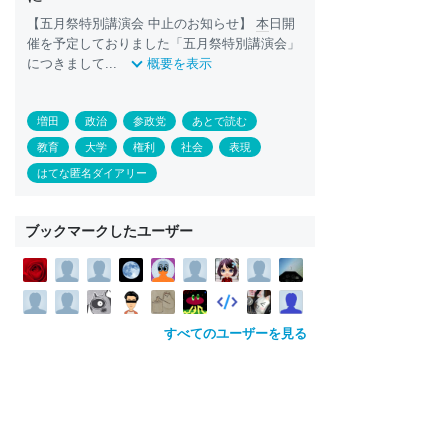
【五月祭特別講演会 中止のお知らせ】
本
日開
催を予定しておりました「五月祭特別講演会」
につきまして...
概要を表示
増田
政治
参政党
あとで読む
教育
大学
権利
社会
表現
はてな匿名ダイアリー
ブックマークしたユーザー
すべてのユーザーを見る