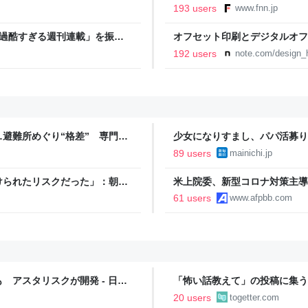
「標準化されていない」 令和
193 users
www.fnn.jp
「過酷すぎる週刊連載」を振り
オフセット印刷とデジタルオフ
ストイックな舞台裏 | 日刊
と。｜デザインのひきだし 津
192 users
note.com/design_h
避難所めぐり“格差” 専門家
少女になりすまし、パパ活募り
NNプライムオンライン
89 users
mainichi.jp
けられたリスクだった」：朝日
米上院委、新型コロナ対策主導
可決
61 users
www.afpbb.com
 アスタリスクが開発 - 日本
「怖い話教えて」の投稿に集う
突然の顔面強打、押し入れ婆さ
20 users
togetter.com
体など、様々なエピソード