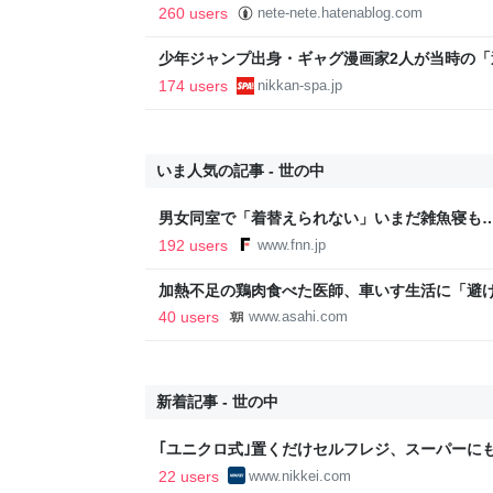
260 users
nete-nete.hatenablog.com
少年ジャンプ出身・ギャグ漫画家2人が当時の
返る。「ヘルニアで入院しても原稿は落とさない」
174 users
nikkan-spa.jp
SPA!
いま人気の記事 - 世の中
男女同室で「着替えられない」いまだ雑魚寝も…
「標準化されていない」 令和8年熊本地震｜F
192 users
www.fnn.jp
加熱不足の鶏肉食べた医師、車いす生活に「避
新聞
40 users
www.asahi.com
新着記事 - 世の中
｢ユニクロ式｣置くだけセルフレジ、スーパーにも
経済新聞
22 users
www.nikkei.com