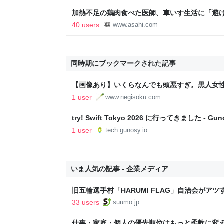
加熱不足の鶏肉食べた医師、車いす生活に「避
新聞
40 users
www.asahi.com
同時期にブックマークされた記事
【画像あり】いくらなんでも頭悪すぎ。黒人女
CM→炎上ｗｗｗｗｗｗｗｗｗｗｗ : ネギ速
1 user
www.negisoku.com
try! Swift Tokyo 2026 に行ってきました - Guno
1 user
tech.gunosy.io
いま人気の記事 - 企業メディア
旧五輪選手村「HARUMI FLAG」自治会がア
ルで挑む、盆踊り2万人集客や交通改善など“街
33 users
suumo.jp
区
仕事・家庭・個人の優先順位はもっと柔軟に変えて