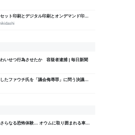
8年熊本地震｜FNNプライムオンライン
セット印刷とデジタル印刷とオンデマンド印刷
田淳子
ikidashi
わいせつ行為させたか 容疑者逮捕 | 毎日新聞
したファウチ氏を「議会侮辱罪」に問う決議案
さらなる恐怖体験… オウムに取り囲まれる車、
ん、深淵から覗く目、路面に広がるピンクの液