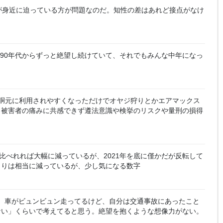
が身近に迫っている方が問題なのだ。知性の差はあれど接点がなけ
90年代からずっと絶望し続けていて、それでもみんな中年になっ
胴元に利用されやすくなっただけでオヤジ狩りとかエアマックス
。被害者の痛みに共感できず遵法意識や検挙のリスクや量刑の損得
比べれれば大幅に減っているが、2021年を底に僅かだが反転して
よりは相当に減っているが、少し気になる数字
、車がビュンビュン走ってるけど、自分は交通事故にあったこと
ない」くらいで考えてると思う。絶望を抱くような想像力がない。