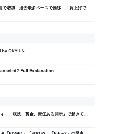
続で増加 過去最多ペースで推移 「賃上げでき
） - Yahoo!ニュース
 by OKYUIN
nceled? Full Explanation
ティ 「競技、賞金、責任ある開示」で起きてい
ックLAB
「EDGE1」「EDGE2」「Edge3」の歴史に