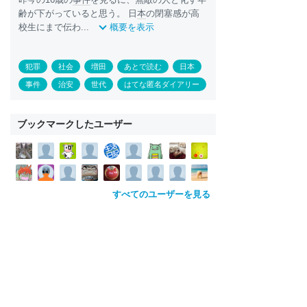
齢が下がっていると思う。 日
本
の閉塞感が高
校生にまで伝わ...
概要を表示
犯罪
社会
増田
あとで読む
日本
事件
治安
世代
はてな匿名ダイアリー
ブックマークしたユーザー
すべてのユーザーを見る