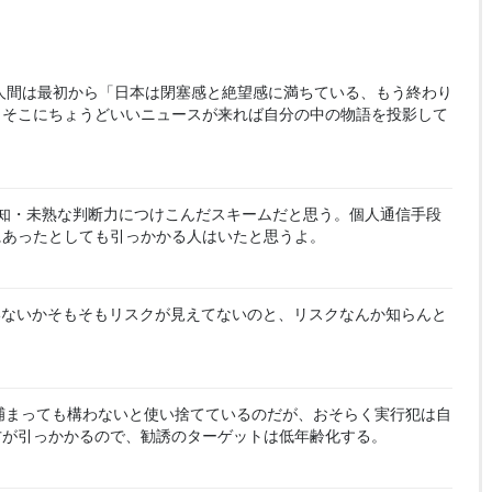
人間は最初から「日本は閉塞感と絶望感に満ちている、もう終わり
、そこにちょうどいいニュースが来れば自分の中の物語を投影して
知・未熟な判断力につけこんだスキームだと思う。個人通信手段
にあったとしても引っかかる人はいたと思うよ。
いないかそもそもリスクが見えてないのと、リスクなんか知らんと
捕まっても構わないと使い捨てているのだが、おそらく実行犯は自
方が引っかかるので、勧誘のターゲットは低年齢化する。