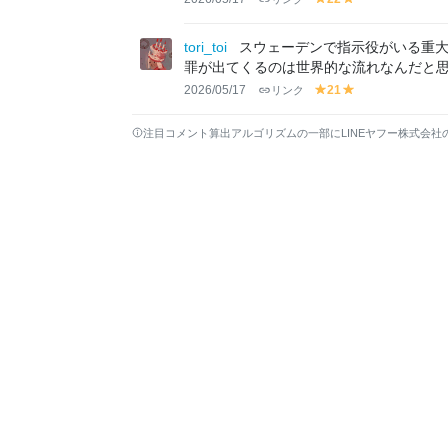
y
y
el
el
lo
lo
tori_toi
スウェーデンで指示役がいる重
w
w
罪が出てくるのは世界的な流れなんだと
2026/05/17
リンク
21
y
y
el
el
lo
lo
注目コメント算出アルゴリズムの一部にLINEヤフー株式会社
w
w