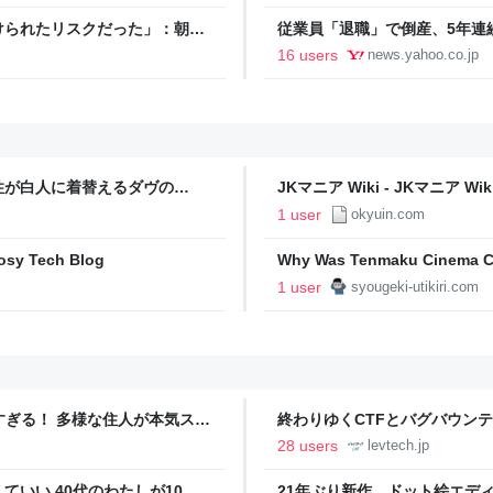
けられたリスクだった」：朝日
従業員「退職」で倒産、5年連
ず」倒産も発生（帝国データバンク
16 users
news.yahoo.co.jp
性が白人に着替えるダヴの
JKマニア Wiki - JKマニア Wiki
1 user
okyuin.com
sy Tech Blog
Why Was Tenmaku Cinema Ca
1 user
syougeki-utikiri.com
ツすぎる！ 多様な住人が本気スキ
終わりゆくCTFとバグバウン
の価値向上”戦略 東京・中央
ること【フォーカス】 - レバテ
28 users
levtech.jp
いい 40代のわたしが10年
21年ぶり新作、ドット絵エディタ