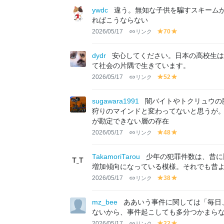
lo
lo
ywdc
違う。無知な子供を騙すスキーム
w
w
ればこうならない
2026/05/17
リンク
70
y
y
el
el
lo
lo
dydr
安心してください。日本の高校生は
w
w
て社会の片隅で生きています。
2026/05/17
リンク
52
y
y
el
el
lo
lo
sugawara1991
闇バイトやトクリュウの
w
w
狩りのマインドと変わってないと思うが
が勘定できない層の存在
2026/05/17
リンク
48
y
y
el
el
lo
lo
TakamoriTarou
少年の犯罪件数は、昔に
w
w
増加傾向になっている模様。それでも昔
2026/05/17
リンク
38
y
y
el
el
lo
lo
mz_bee
ああいう事件に関しては「毎日
w
w
ないから、事件起こしても多分つかまら
2026/05/17
リンク
22