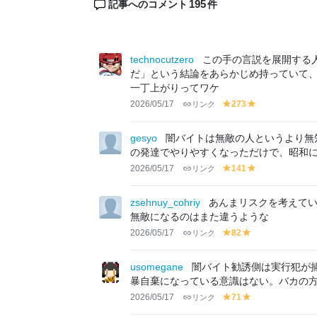
195
記事へのコメント
件
technocutzero
この手の言説を展開する
だ」という結論をあらかじめ持っていて
一丁上がりってワケ
2026/05/17
リンク
273
y
y
el
el
lo
lo
gesyo
闇バイトは無敵の人というより無
w
w
の発達でやりやすくなっただけで、昭和
2026/05/17
リンク
141
y
y
el
el
lo
lo
zsehnuy_cohriy
あんまリスクを考えて
w
w
無敵になるのはまた違うような
2026/05/17
リンク
82
y
y
el
el
lo
lo
usomegane
闇バイト勧誘側は実行犯が
w
w
暴自棄になっている意識はない。バカの
2026/05/17
リンク
71
y
y
el
el