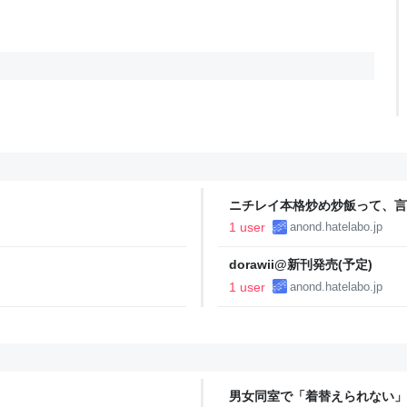
ニチレイ本格炒め炒飯って、言
1 user
anond.hatelabo.jp
dorawii@新刊発売(予定)
1 user
anond.hatelabo.jp
男女同室で「着替えられない」