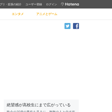
プリ・拡張の紹介
ユーザー登録
ログイン
エンタメ
アニメとゲーム
絶望感が高校生にまで広がっている
昨今の16歳の
事件
を見るに、無敵の人と化す年