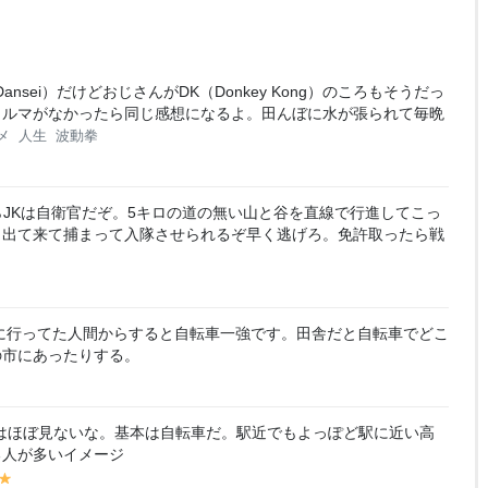
Dansei）だけどおじさんがDK（Donkey Kong）のころもそうだっ
クルマがなかったら同じ感想になるよ。田んぼに水が張られて毎晩
メ
人生
波動拳
JKは自衛官だぞ。5キロの道の無い山と谷を直線で行進してこっ
ら出て来て捕まって入隊させられるぞ早く逃げろ。免許取ったら戦
に行ってた人間からすると自転車一強です。田舎だと自転車でどこ
の市にあったりする。
はほぼ見ないな。基本は自転車だ。駅近でもよっぽど駅に近い高
る人が多いイメージ
y
y