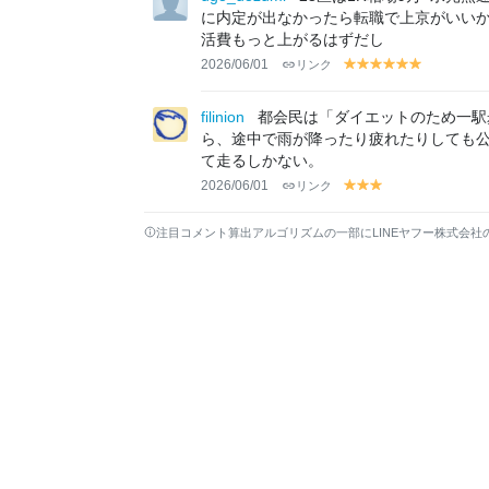
w
w
w
w
w
w
w
に内定が出なかったら転職で上京がいい
活費もっと上がるはずだし
2026/06/01
リンク
y
y
y
y
y
y
el
el
el
el
el
el
lo
lo
lo
lo
lo
lo
filinion
都会民は「ダイエットのため一駅
w
w
w
w
w
w
ら、途中で雨が降ったり疲れたりしても
て走るしかない。
2026/06/01
リンク
y
y
y
el
el
el
lo
lo
lo
注目コメント算出アルゴリズムの一部にLINEヤフー株式会社
w
w
w