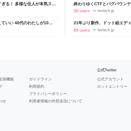
ツすぎる！ 多様な住人が本気スキ
終わりゆくCTFとバグバウン
の価値向上”戦略 東京・中央
ること【フォーカス】 - レバテ
30 users
levtech.jp
いい 40代のわたしが10年
21年ぶり新作、ドット絵エディタ
イデム
ついて作者に聞く【フォーカス】
89 users
levtech.jp
公式Twitter
拡張機能
ガイドライン
公式アカウント
グ
利用規約
ホットエントリー
プライバシーポリシー
わせ
利用者情報の外部送信について