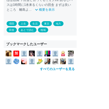
スは1時間に1
本
来るくらいの
田舎
まずは良い
ところ 離島よ...
概要を表示
増田
人生
生活
東京
地方
田舎
あとで読む
地域
ブックマークしたユーザー
すべてのユーザーを見る