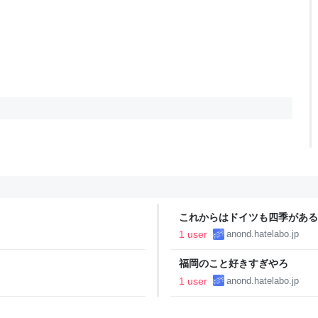
これからはドイツも四季がある
1 user
anond.hatelabo.jp
福岡のこと好きすぎやろ
1 user
anond.hatelabo.jp