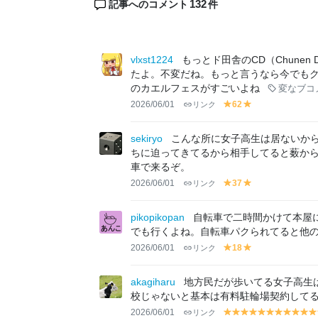
132
記事へのコメント
件
vlxst1224
もっとド田舎のCD（Chunen 
たよ。不変だね。もっと言うなら今でも
のカエルフェスがすごいよね
変なブコ
2026/06/01
リンク
62
y
y
el
el
lo
lo
sekiryo
こんな所に女子高生は居ないから
w
w
ちに迫ってきてるから相手してると薮か
車で来るぞ。
2026/06/01
リンク
37
y
y
el
el
lo
lo
pikopikopan
自転車で二時間かけて本屋
w
w
でも行くよね。自転車パクられてると他
2026/06/01
リンク
18
y
y
el
el
lo
lo
akagiharu
地方民だが歩いてる女子高生
w
w
校じゃないと基本は有料駐輪場契約して
2026/06/01
リンク
y
y
y
y
y
y
y
y
y
y