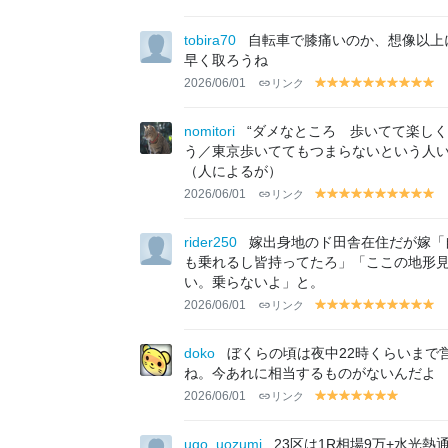
el
el
el
el
el
el
el
el
el
el
el
lo
lo
lo
lo
lo
lo
lo
lo
lo
lo
lo
tobira70
自転車で膝痛いのか、想像以上
w
w
w
w
w
w
w
w
w
w
w
早く取ろうね
2026/06/01
リンク
y
y
y
y
y
y
y
y
y
y
el
el
el
el
el
el
el
el
el
el
lo
lo
lo
lo
lo
lo
lo
lo
lo
lo
nomitori
“ダメなところ 歩いてて楽しく
w
w
w
w
w
w
w
w
w
w
う／東京歩いててもつまらないという人
（人によるが）
2026/06/01
リンク
y
y
y
y
y
y
y
y
y
y
el
el
el
el
el
el
el
el
el
el
lo
lo
lo
lo
lo
lo
lo
lo
lo
lo
rider250
嫁出身地のド田舎在住だが嫁「
w
w
w
w
w
w
w
w
w
w
も乗れるし皆持ってたろ」「ここの地形
い。乗らないよ」と。
2026/06/01
リンク
y
y
y
y
y
y
y
y
y
y
el
el
el
el
el
el
el
el
el
el
lo
lo
lo
lo
lo
lo
lo
lo
lo
lo
doko
ぼくらの頃は夜中22時くらいまで
w
w
w
w
w
w
w
w
w
w
ね。今あれに相当するものがないんだよ
2026/06/01
リンク
y
y
y
y
y
y
y
el
el
el
el
el
el
el
lo
lo
lo
lo
lo
lo
lo
ugo_uozumi
23区は1R相場9万+水光