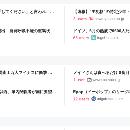
手してください」と言われ、手
【速報】“主犯格”の特定少年
ところでもらってください」と
生暴行死 札幌地裁（STVニュー
3 users
news.yahoo.co.jp
摘出…自発呼吸不能の重篤状態
ドイツ、6月の熱波で9600
継続 通常の生活送っていた患
とかもう災害じゃん…」「本来
65 users
togetter.com
Yahoo!ニュース
ねえ」
調査１万人マイナスに衝撃 転
メイドさんは食べるだけ 8食
ツ」
1 user
www.nicovideo.jp
賀以西、県内関係者が国に要望
Epop（イーポップ）のリー
新幹線建設促進同盟会（2026
| 40代からのオンライン英会話
12 users
arigatosan.com