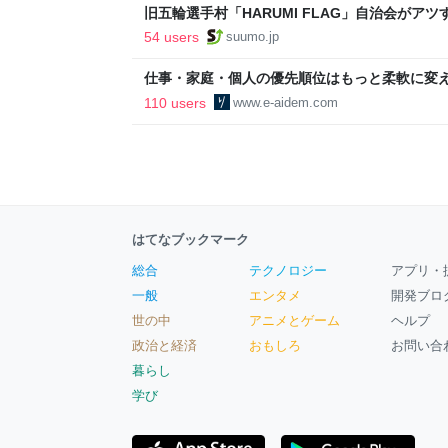
旧五輪選手村「HARUMI FLAG」自治会がア
ルで挑む、盆踊り2万人集客や交通改善など“街
54 users
suumo.jp
区
仕事・家庭・個人の優先順位はもっと柔軟に変えて
後の自分に伝えたいこと - りっすん by イーア
110 users
www.e-aidem.com
はてなブックマーク
総合
テクノロジー
アプリ・
一般
エンタメ
開発ブロ
世の中
アニメとゲーム
ヘルプ
政治と経済
おもしろ
お問い合
暮らし
学び