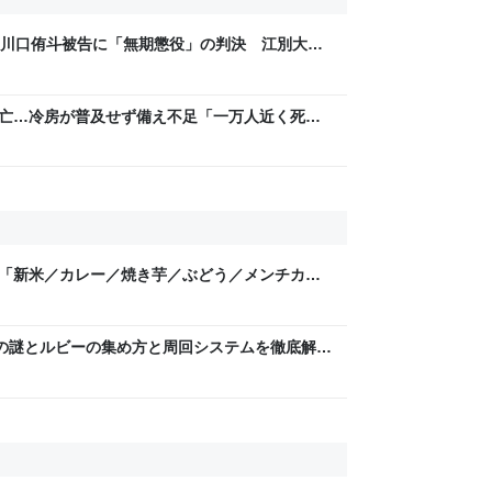
・川口侑斗被告に「無期懲役」の判決 江別大学
ス北海道） - Yahoo!ニュース
人死亡…冷房が普及せず備え不足「一万人近く死ぬ
のドイツの夏は日本の10月ぐらいの気候やから
目「新米／カレー／焼き芋／ぶどう／メンチカ
グの謎とルビーの集め方と周回システムを徹底解明