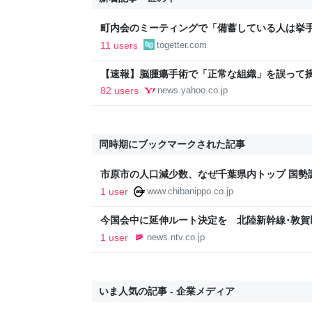
町内会のミーティングで「備蓄している人は挙
を挙げたら「じゃあ皆さん、災害時はこの人の
11 users
togetter.com
なった話を聞いた
【速報】脳腫瘍手術で「正常な組織」を誤って
に 「腫瘍でない」結果出ても“勘違い”で摘出
82 users
news.yahoo.co.jp
者が手足も動かず 京大病院（MBSニュース） - 
同時期にブックマークされた記事
市原市の人口減少数、なぜ千葉県内トップ 国勢
入微超過も自然減顕著に
1 user
www.chibanippo.co.jp
今国会中に延伸ルート決定を 北陸新幹線･敦
「小浜－京都ルート」での実現目指す 県の北陸
1 user
news.ntv.co.jp
年5月31日掲載）｜FBC NEWS NNN
いま人気の記事 - 企業メディア