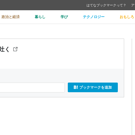
はてなブックマークって？
ア
政治と経済
暮らし
学び
テクノロジー
おもしろ
く
吐く
ブックマークを追加