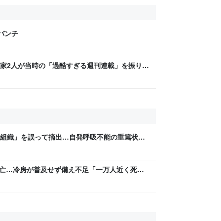
げバンチ
家2人が当時の「過酷すぎる週刊連載」を振り返
稿は落とさない」ストイックな舞台裏 | 日刊
組織」を誤って摘出…自発呼吸不能の重篤状態
“勘違い”で摘出継続 通常の生活送っていた患
Sニュース） - Yahoo!ニュース
人死亡…冷房が普及せず備え不足「一万人近く死ぬ
のドイツの夏は日本の10月ぐらいの気候やから