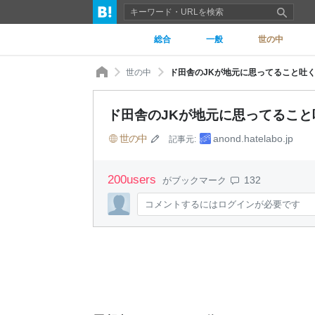
総合
一般
世の中
世の中
ド田舎のJKが地元に思ってること吐
ド田舎のJKが地元に思ってること
世の中
anond.hatelabo.jp
記事元:
200
users
132
がブックマーク
コメントするにはログインが必要です