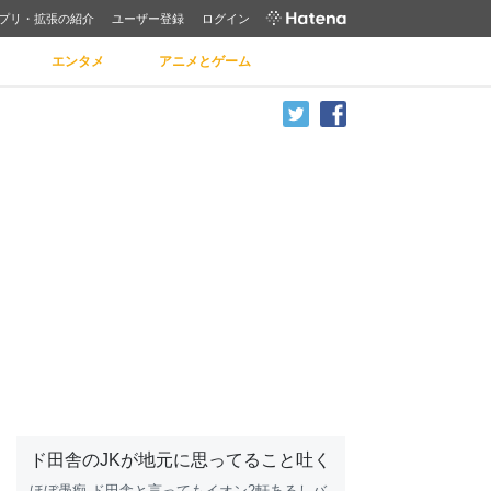
プリ・拡張の紹介
ユーザー登録
ログイン
エンタメ
アニメとゲーム
ド田舎のJKが地元に思ってること吐く
ほぼ愚痴 ド
田舎
と言っても
イオン
2軒あるしバ