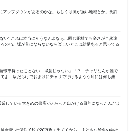
el
lo
にアップダウンがあるのかな。もしくは風が強い地域とか。免許
w
ない” これは本当にそうなんよなぁ…同じ距離でも辛さが全然違
いるのね。坂が苦にならないなら楽しいとこは結構あると思ってる
自転車持ったことない、得意じゃない」「？ チャリなんか誰で
見てよ、坂だらけでおまけにチャリで行けるような所には何も無
営業している大きめの書店がふらっと出かける目的になったんだよ
熱通信食費+社保住民税で20万近く出てくから、まともな給料の会社