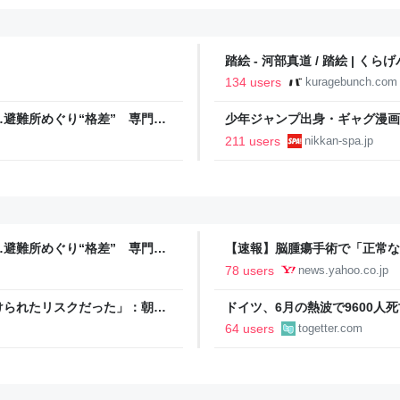
踏絵 - 河部真道 / 踏絵 | くら
134 users
kuragebunch.com
避難所めぐり“格差” 専門家
少年ジャンプ出身・ギャグ漫画
NNプライムオンライン
る。「ヘルニアで入院しても原
211 users
nikkan-spa.jp
SPA!
避難所めぐり“格差” 専門家
【速報】脳腫瘍手術で「正常な
NNプライムオンライン
に 「腫瘍でない」結果出ても
78 users
news.yahoo.co.jp
者が手足も動かず 京大病院（MB
けられたリスクだった」：朝日
ドイツ、6月の熱波で9600
とかもう災害じゃん…」「本来
64 users
togetter.com
ねえ」